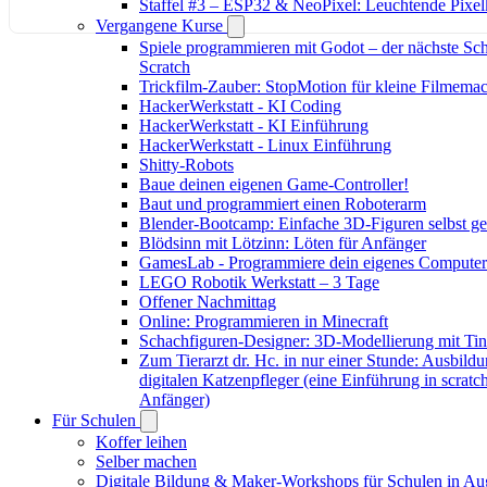
Staffel #3 – ESP32 & NeoPixel: Leuchtende Pixel
Vergangene Kurse
Spiele programmieren mit Godot – der nächste Sch
Scratch
Trickfilm-Zauber: StopMotion für kleine Filmema
HackerWerkstatt - KI Coding
HackerWerkstatt - KI Einführung
HackerWerkstatt - Linux Einführung
Shitty-Robots
Baue deinen eigenen Game-Controller!
Baut und programmiert einen Roboterarm
s
Blender-Bootcamp: Einfache 3D-Figuren selbst ges
Blödsinn mit Lötzinn: Löten für Anfänger
GamesLab - Programmiere dein eigenes Computer
LEGO Robotik Werkstatt – 3 Tage
Offener Nachmittag
Online: Programmieren in Minecraft
Schachfiguren-Designer: 3D-Modellierung mit Ti
Zum Tierarzt dr. Hc. in nur einer Stunde: Ausbild
digitalen Katzenpfleger (eine Einführung in scratch
Anfänger)
Für Schulen
Koffer leihen
Selber machen
Digitale Bildung & Maker-Workshops für Schulen in Au