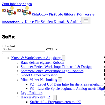
Zum Inhalt springen
KidsLab – Digitale Bildung für junge
Menschen ッ
Kurse
Für Schulen
Kontakt & Anfahrt
Zefix
1 Artikel
CTRL K
Kurse & Workshops in Augsburg
Baue deinen eigenen Roboter
Sommer-Ferien Workshop: Tinkercad & Design
Sommer-Ferien Workshop: Lego Robotics
Godot Games Workshop
MinniMaker Nachmittag
#2 – Level Up! Dein Intro für die Preisverleihung
#3 – Lass die Spiele beginnen: Analog meets Digit
6
Lego Robotics
J
HackerWerkstatt 12+
Staffel #2 – Programmieren mit KI