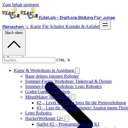
Zum Inhalt springen
KidsLab – Digitale Bildung für junge
Menschen ッ
Kurse
Für Schulen
Kontakt & Anfahrt
Nach oben
Selber machen
CTRL K
Kurse & Workshops in Augsburg
Baue deinen eigenen Roboter
Sommer-Ferien Workshop: Tinkercad & Design
Sommer-Ferien Workshop: Lego Robotics
Godot Games Workshop
MinniMaker Nachmittag
#2 – Level Up! Dein Intro für die Preisverleihung
#3 – Lass die Spiele beginnen: Analog meets Digit
Lego Robotics
HackerWerkstatt 12+
Staffel #2 – Programmieren mit KI