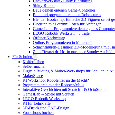
HackerWerkstatt - Linux Einführung
Shitty-Robots
Baue deinen eigenen Game-Controller!
Baut und programmiert einen Roboterarm
Blender-Bootcamp: Einfache 3D-Figuren selbst ges
Blödsinn mit Lötzinn: Löten für Anfänger
GamesLab - Programmiere dein eigenes Computer
LEGO Robotik Werkstatt – 3 Tage
Offener Nachmittag
Online: Programmieren in Minecraft
Schachfiguren-Designer: 3D-Modellierung mit Ti
Zum Tierarzt dr. Hc. in nur einer Stunde: Ausbild
Für Schulen
Koffer leihen
Selber machen
Digitale Bildung & Maker-Workshops für Schulen in A
MakerSpace
KI Workshop: Robolehrer an die Macht?
Programmieren mit der Roboter-Maus
Interaktive Geschichten mit ScratchJr & OctoStudio
GamesLab -- Spiele mit Scratch
LEGO Robotik Workshop
KI für Lehrkräfte
3D-Druck und CAD-Design
Workshops buchen