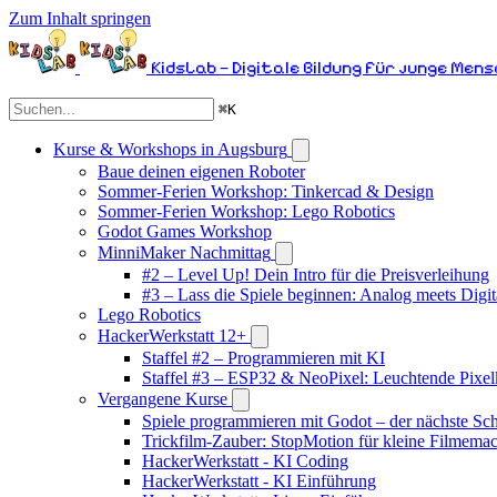
Zum Inhalt springen
KidsLab – Digitale Bildung für junge Men
⌘
K
Kurse & Workshops in Augsburg
Baue deinen eigenen Roboter
Sommer-Ferien Workshop: Tinkercad & Design
Sommer-Ferien Workshop: Lego Robotics
Godot Games Workshop
MinniMaker Nachmittag
#2 – Level Up! Dein Intro für die Preisverleihung
#3 – Lass die Spiele beginnen: Analog meets Digit
Lego Robotics
HackerWerkstatt 12+
Staffel #2 – Programmieren mit KI
Staffel #3 – ESP32 & NeoPixel: Leuchtende Pixel
Vergangene Kurse
Spiele programmieren mit Godot – der nächste Schr
Trickfilm-Zauber: StopMotion für kleine Filmema
HackerWerkstatt - KI Coding
HackerWerkstatt - KI Einführung