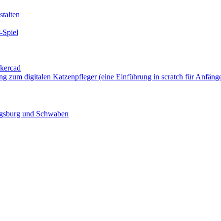
talten
-Spiel
nkercad
ung zum digitalen Katzenpfleger (eine Einführung in scratch für Anfäng
ugsburg und Schwaben