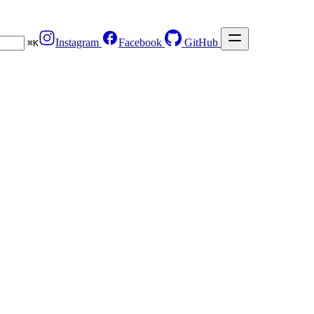
Instagram
Facebook
GitHub
⌘
K