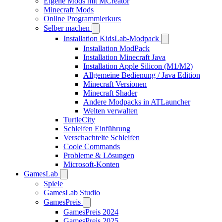
Eigene Mods mit MCreator
Minecraft Mods
Online Programmierkurs
Selber machen
Installation KidsLab-Modpack
Installation ModPack
Installation Minecraft Java
Installation Apple Silicon (M1/M2)
Allgemeine Bedienung / Java Edition
Minecraft Versionen
Minecraft Shader
Andere Modpacks in ATLauncher
Welten verwalten
TurtleCity
Schleifen Einführung
Verschachtelte Schleifen
Coole Commands
Probleme & Lösungen
Microsoft-Konten
GamesLab
Spiele
GamesLab Studio
GamesPreis
GamesPreis 2024
GamesPreis 2025