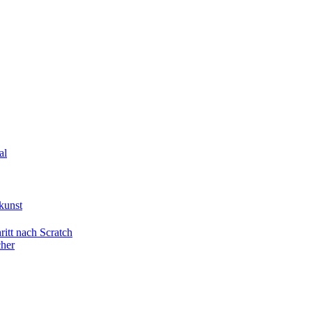
al
kunst
itt nach Scratch
cher