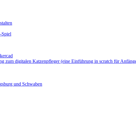
talten
-Spiel
nkercad
ung zum digitalen Katzenpfleger (eine Einführung in scratch für Anfäng
ugsburg und Schwaben