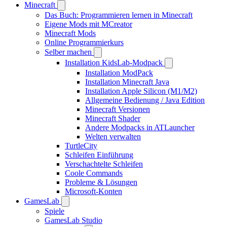
Minecraft
Das Buch: Programmieren lernen in Minecraft
Eigene Mods mit MCreator
Minecraft Mods
Online Programmierkurs
Selber machen
Installation KidsLab-Modpack
Installation ModPack
Installation Minecraft Java
Installation Apple Silicon (M1/M2)
Allgemeine Bedienung / Java Edition
Minecraft Versionen
Minecraft Shader
Andere Modpacks in ATLauncher
Welten verwalten
TurtleCity
Schleifen Einführung
Verschachtelte Schleifen
Coole Commands
Probleme & Lösungen
Microsoft-Konten
GamesLab
Spiele
GamesLab Studio