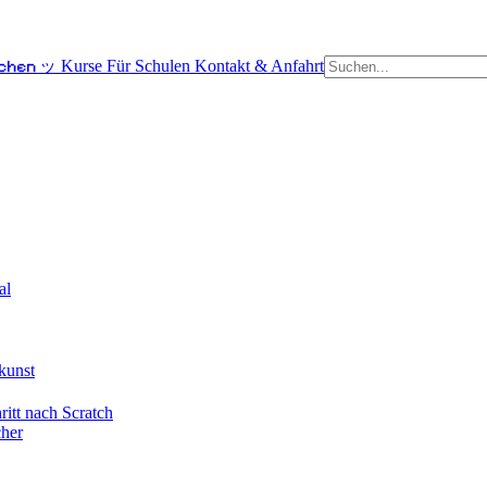
schen ッ
Kurse
Für Schulen
Kontakt & Anfahrt
al
kunst
itt nach Scratch
cher