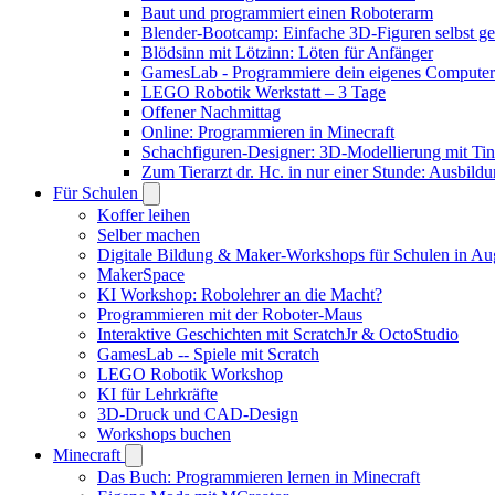
Baut und programmiert einen Roboterarm
Blender-Bootcamp: Einfache 3D-Figuren selbst ges
Blödsinn mit Lötzinn: Löten für Anfänger
GamesLab - Programmiere dein eigenes Computer
LEGO Robotik Werkstatt – 3 Tage
Offener Nachmittag
Online: Programmieren in Minecraft
Schachfiguren-Designer: 3D-Modellierung mit Ti
Zum Tierarzt dr. Hc. in nur einer Stunde: Ausbild
Für Schulen
Koffer leihen
Selber machen
Digitale Bildung & Maker-Workshops für Schulen in A
MakerSpace
KI Workshop: Robolehrer an die Macht?
Programmieren mit der Roboter-Maus
Interaktive Geschichten mit ScratchJr & OctoStudio
GamesLab -- Spiele mit Scratch
LEGO Robotik Workshop
KI für Lehrkräfte
3D-Druck und CAD-Design
Workshops buchen
Minecraft
Das Buch: Programmieren lernen in Minecraft