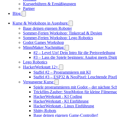
Kursgebühren & Ermäßigungen
Partner
Blog
Kurse & Workshops in Augsburg
Baue deinen eigenen Roboter
Sommer-Ferien Workshop: Tinkercad & Design
Sommer-Ferien Workshop: Lego Robotics
Godot Games Workshop
MinniMaker Nachmittag
#2 – Level Up! Dein Intro für die Preisverleihung
#3 – Lass die Spiele beginnen: Analog meets Digit
Lego Robotics
HackerWerkstatt 12+
Staffel #2 – Programmieren mit KI
Staffel #3 – ESP32 & NeoPixel: Leuchtende Pixel
Vergangene Kurse
Spiele programmieren mit Godot – der nächste Schr
Trickfilm-Zauber: StopMotion für kleine Filmema
HackerWerkstatt - KI Coding
HackerWerkstatt - KI Einführung
HackerWerkstatt - Linux Einführung
Shitty-Robots
Baue deinen eigenen Game-Controller!