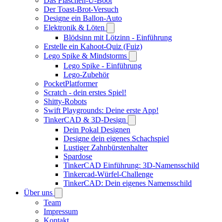
Das Flaschen-U-Boot
Der Toast-Brot-Versuch
Designe ein Ballon-Auto
Elektronik & Löten
Blödsinn mit Lötzinn - Einführung
Erstelle ein Kahoot-Quiz (Fuiz)
Lego Spike & Mindstorms
Lego Spike - Einführung
Lego-Zubehör
PocketPlatformer
Scratch - dein erstes Spiel!
Shitty-Robots
Swift Playgrounds: Deine erste App!
TinkerCAD & 3D-Design
Dein Pokal Designen
Designe dein eigenes Schachspiel
Lustiger Zahnbürstenhalter
Spardose
TinkerCAD Einführung: 3D-Namensschild
Tinkercad-Würfel-Challenge
TinkerCAD: Dein eigenes Namensschild
Über uns
Team
Impressum
Kontakt