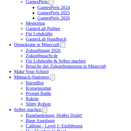
GamesPreis
GamesPreis 2024
GamesPreis 2025
GamesPreis 2026
Mentoring
GamesLab Partner
Für Lehrkräfte
GamesLab Handbuch
Demokratie in Minecraft
Zukunftstage 2026
Zukunftsnacht.de
Für Lehrkräfte & Selber machen
Besuche das Zukunftsmuseum in Minecraft
Make Your School
Mitmach-Stationen
BürstiBot
Konsensomat
Prompt Battle
Rakete
Shitty Robots
Selber machen
Bastelanleitung: Heißer Draht!
Baue Augsburg
Calliope - Level 1: Einführung