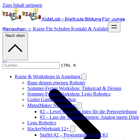
Zum Inhalt springen
KidsLab – Digitale Bildung für junge
Menschen ッ
Kurse
Für Schulen
Kontakt & Anfahrt
Nach oben
Blog
CTRL K
Kurse & Workshops in Augsburg
Baue deinen eigenen Roboter
Sommer-Ferien Workshop: Tinkercad & Design
Sommer-Ferien Workshop: Lego Robotics
Godot Games Workshop
MinniMaker Nachmittag
#2 – Level Up! Dein Intro für die Preisverleihung
#3 – Lass die Spiele beginnen: Analog meets Digit
Lego Robotics
HackerWerkstatt 12+
Staffel #2 – Programmieren mit KI