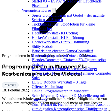
Staffel #3 – ESP32 & NeoPixel: Leuchtende
Pixelkunst
Vergangene Kurse
Spiele programmieren mit Godot – der nächste
Schritt nach Scratch
Trickfilm-Zauber: StopMotion für kleine
Filmemacher
HackerWerkstatt - KI Coding
HackerWerkstatt - KI Einführung
HackerWerkstatt - Linux Einführung
Shitty-Robots
Baue deinen eigenen Game-Controller!
Baut und programmiert einen Roboterarm
Programmieren in Minecraft: Kostenlose Youtube Videos!
Blender-Bootcamp: Einfache 3D-Figuren selbst
gestalten
Programmieren in Minecraft:
Blödsinn mit Lötzinn: Löten für Anfänger
Kostenlose Youtube Videos!
GamesLab - Programmiere dein eigenes Computer
Spiel
LEGO Robotik Werkstatt – 3 Tage
Minecraft
Offener Nachmittag
18. Februar 2022
Online: Programmieren in Minecraft
Schachfiguren-Designer: 3D-Modellierung mit
Wir möchten Kinder und Jugendliche die vielen Möglichkeiten von
Tinkercad
Computern aufzeigen: da geht nämlich viel mehr als nur Zocken!
Zum Tierarzt dr. Hc. in nur einer Stunde: Ausbild
zum digitalen Katzenpfleger (eine Einführung in