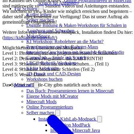
Im Rahmen des Online-Kurses „
Online Programmieren in Minecraft
”
scratch für Anfänger)
sind mittlerweile viele Stunden Videos und Anleitungen entstanden.
Für Schulen
Wir möchten so viele Kinder wie möglich erreichen und begeistern –
Koffer leihen
daher steht alles kostenlos zur Verfügung! Das ist unser Auftrag als
Selber machen
gemeinnützige Organisation!
Digitale Bildung & Maker-Workshops für Schulen in
Augsburg und Schwaben
Weitere Infos zum kostenlosen Modpack, Installation findest Du hier:
MakerSpace
(
https://kidslab.de/minecraft/
)
KI Workshop: Robolehrer an die Macht?
Programmieren mit der Roboter-Maus
Möglichkeiten & Übersicht des Modpacks
Interaktive Geschichten mit ScratchJr & OctoStudio
Level 1: Einführung mit den programmierbaren Schildkröten
GamesLab -- Spiele mit Scratch
Level 2: Dein erstes Programm – das LABYRINTH!
LEGO Robotik Workshop
Level 3: Schleifen! Nicht nur an den Schuhen… (Teil 1)
KI für Lehrkräfte
Level 4: Schleifen! Noch mehr Schleifen (Teil 2)
3D-Druck und CAD-Design
Level 5: Wenn? Dann!
Workshops buchen
Minecraft
Das Spezial zu Turtle-City gibts natürlich auch noch:
Das Buch: Programmieren lernen in Minecraft
Eigene Mods mit MCreator
Minecraft Mods
Online Programmierkurs
Selber machen
Installation KidsLab-Modpack
Installation ModPack
Installation Minecraft Java