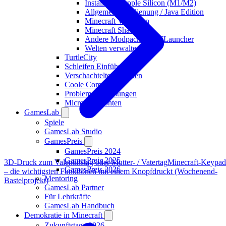
Installation Apple Silicon (M1/M2)
Allgemeine Bedienung / Java Edition
Minecraft Versionen
Minecraft Shader
Andere Modpacks in ATLauncher
Welten verwalten
TurtleCity
Schleifen Einführung
Verschachtelte Schleifen
Coole Commands
Probleme & Lösungen
Microsoft-Konten
GamesLab
Spiele
GamesLab Studio
GamesPreis
GamesPreis 2024
GamesPreis 2025
3D-Druck zum Valentinstag oder Mutter- / Vatertag
Minecraft-Keypad
GamesPreis 2026
– die wichtigsten Funktionen mit einem Knopfdruckt (Wochenend-
Mentoring
Bastelprojekt)
GamesLab Partner
Für Lehrkräfte
GamesLab Handbuch
Demokratie in Minecraft
Zukunftstage 2026