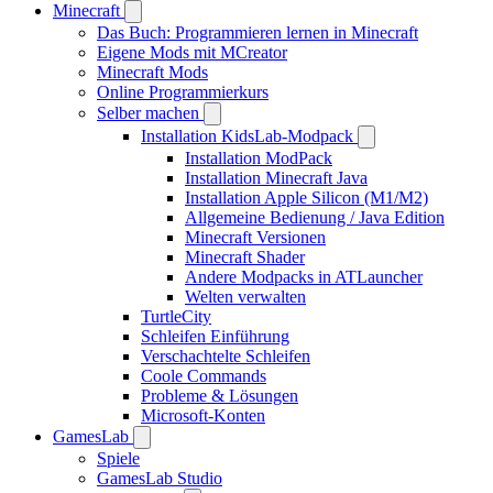
Minecraft
Das Buch: Programmieren lernen in Minecraft
Eigene Mods mit MCreator
Minecraft Mods
Online Programmierkurs
Selber machen
Installation KidsLab-Modpack
Installation ModPack
Installation Minecraft Java
Installation Apple Silicon (M1/M2)
Allgemeine Bedienung / Java Edition
Minecraft Versionen
Minecraft Shader
Andere Modpacks in ATLauncher
Welten verwalten
TurtleCity
Schleifen Einführung
Verschachtelte Schleifen
Coole Commands
Probleme & Lösungen
Microsoft-Konten
GamesLab
Spiele
GamesLab Studio