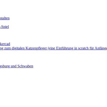
talten
-Spiel
nkercad
ung zum digitalen Katzenpfleger (eine Einführung in scratch für Anfäng
ugsburg und Schwaben