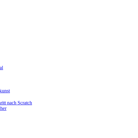
al
kunst
itt nach Scratch
cher