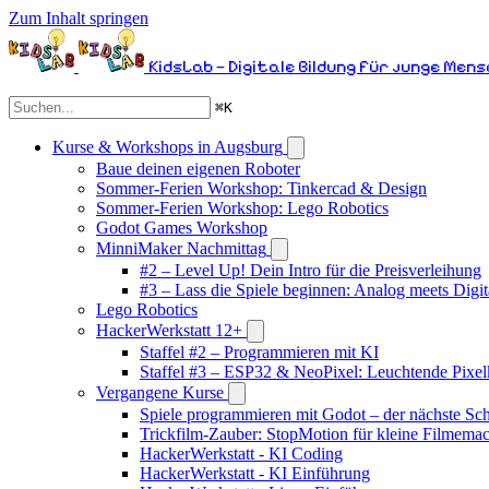
Zum Inhalt springen
KidsLab – Digitale Bildung für junge Men
⌘
K
Kurse & Workshops in Augsburg
Baue deinen eigenen Roboter
Sommer-Ferien Workshop: Tinkercad & Design
Sommer-Ferien Workshop: Lego Robotics
Godot Games Workshop
MinniMaker Nachmittag
#2 – Level Up! Dein Intro für die Preisverleihung
#3 – Lass die Spiele beginnen: Analog meets Digit
Lego Robotics
HackerWerkstatt 12+
Staffel #2 – Programmieren mit KI
Staffel #3 – ESP32 & NeoPixel: Leuchtende Pixel
Vergangene Kurse
Spiele programmieren mit Godot – der nächste Schr
Trickfilm-Zauber: StopMotion für kleine Filmema
HackerWerkstatt - KI Coding
HackerWerkstatt - KI Einführung