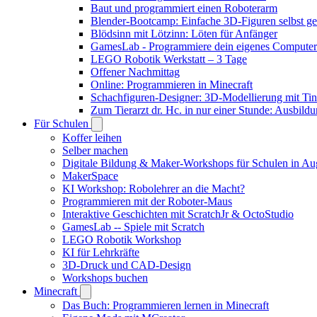
Baut und programmiert einen Roboterarm
Blender-Bootcamp: Einfache 3D-Figuren selbst ges
Blödsinn mit Lötzinn: Löten für Anfänger
GamesLab - Programmiere dein eigenes Computer
LEGO Robotik Werkstatt – 3 Tage
Offener Nachmittag
Online: Programmieren in Minecraft
Schachfiguren-Designer: 3D-Modellierung mit Ti
Zum Tierarzt dr. Hc. in nur einer Stunde: Ausbild
Für Schulen
Koffer leihen
Selber machen
Digitale Bildung & Maker-Workshops für Schulen in A
MakerSpace
KI Workshop: Robolehrer an die Macht?
Programmieren mit der Roboter-Maus
Interaktive Geschichten mit ScratchJr & OctoStudio
GamesLab -- Spiele mit Scratch
LEGO Robotik Workshop
KI für Lehrkräfte
3D-Druck und CAD-Design
Workshops buchen
Minecraft
Das Buch: Programmieren lernen in Minecraft