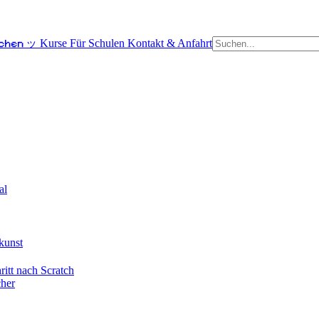
schen ッ
Kurse
Für Schulen
Kontakt & Anfahrt
al
kunst
itt nach Scratch
cher