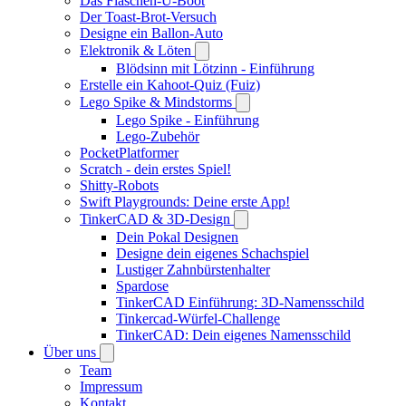
Das Flaschen-U-Boot
Der Toast-Brot-Versuch
Designe ein Ballon-Auto
Elektronik & Löten
Blödsinn mit Lötzinn - Einführung
Erstelle ein Kahoot-Quiz (Fuiz)
Lego Spike & Mindstorms
Lego Spike - Einführung
Lego-Zubehör
PocketPlatformer
Scratch - dein erstes Spiel!
Shitty-Robots
Swift Playgrounds: Deine erste App!
TinkerCAD & 3D-Design
Dein Pokal Designen
Designe dein eigenes Schachspiel
Lustiger Zahnbürstenhalter
Spardose
TinkerCAD Einführung: 3D-Namensschild
Tinkercad-Würfel-Challenge
TinkerCAD: Dein eigenes Namensschild
Über uns
Team
Impressum
Kontakt