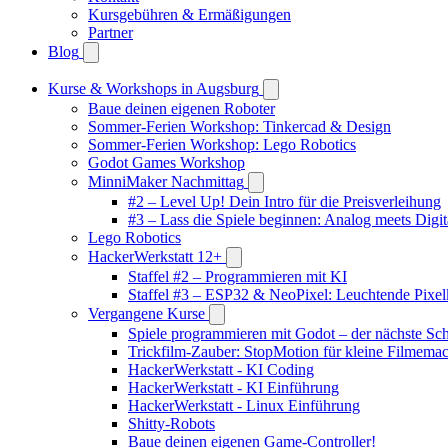
Kursgebühren & Ermäßigungen
Partner
Blog
Kurse & Workshops in Augsburg
Baue deinen eigenen Roboter
Sommer-Ferien Workshop: Tinkercad & Design
Sommer-Ferien Workshop: Lego Robotics
Godot Games Workshop
MinniMaker Nachmittag
#2 – Level Up! Dein Intro für die Preisverleihung
#3 – Lass die Spiele beginnen: Analog meets Digit
Lego Robotics
HackerWerkstatt 12+
Staffel #2 – Programmieren mit KI
Staffel #3 – ESP32 & NeoPixel: Leuchtende Pixel
Vergangene Kurse
Spiele programmieren mit Godot – der nächste Schr
Trickfilm-Zauber: StopMotion für kleine Filmema
HackerWerkstatt - KI Coding
HackerWerkstatt - KI Einführung
HackerWerkstatt - Linux Einführung
Shitty-Robots
Baue deinen eigenen Game-Controller!