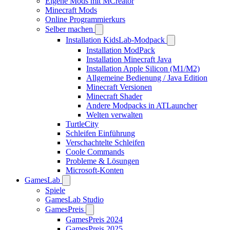
Eigene Mods mit MCreator
Minecraft Mods
Online Programmierkurs
Selber machen
Installation KidsLab-Modpack
Installation ModPack
Installation Minecraft Java
Installation Apple Silicon (M1/M2)
Allgemeine Bedienung / Java Edition
Minecraft Versionen
Minecraft Shader
Andere Modpacks in ATLauncher
Welten verwalten
TurtleCity
Schleifen Einführung
Verschachtelte Schleifen
Coole Commands
Probleme & Lösungen
Microsoft-Konten
GamesLab
Spiele
GamesLab Studio
GamesPreis
GamesPreis 2024
GamesPreis 2025