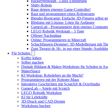
HackerWerkstatt - Linux Einführung
Shitty-Robots
Baue deinen eigenen Game-Controller!
Baut und programmiert einen Roboterarm
Blender-Bootcamp: Einfache 3D-Figuren selbst ges
Blödsinn mit Lötzinn: Löten für Anfänger
GamesLab - Programmiere dein eigenes Computer
LEGO Robotik Werkstatt – 3 Tage
Offener Nachmittag
Online: Programmieren in Minecraft
Schachfiguren-Designer: 3D-Modellierung mit Ti
Zum Tierarzt dr. Hc. in nur einer Stunde: Ausbild
Für Schulen
Koffer leihen
Selber machen
Digitale Bildung & Maker-Workshops für Schulen in A
MakerSpace
KI Workshop: Robolehrer an die Macht?
Programmieren mit der Roboter-Maus
Interaktive Geschichten mit ScratchJr & OctoStudio
GamesLab -- Spiele mit Scratch
LEGO Robotik Workshop
KI für Lehrkräfte
3D-Druck und CAD-Design
Workshops buchen