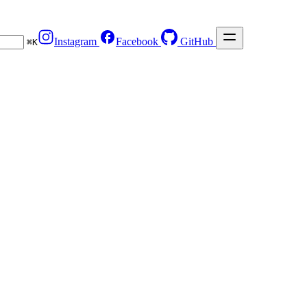
Instagram
Facebook
GitHub
⌘
K