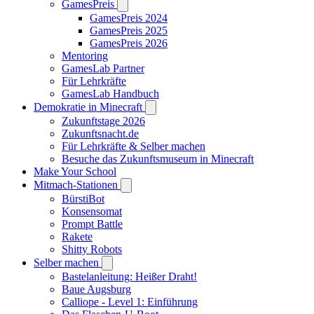
GamesPreis
GamesPreis 2024
GamesPreis 2025
GamesPreis 2026
Mentoring
GamesLab Partner
Für Lehrkräfte
GamesLab Handbuch
Demokratie in Minecraft
Zukunftstage 2026
Zukunftsnacht.de
Für Lehrkräfte & Selber machen
Besuche das Zukunftsmuseum in Minecraft
Make Your School
Mitmach-Stationen
BürstiBot
Konsensomat
Prompt Battle
Rakete
Shitty Robots
Selber machen
Bastelanleitung: Heißer Draht!
Baue Augsburg
Calliope - Level 1: Einführung