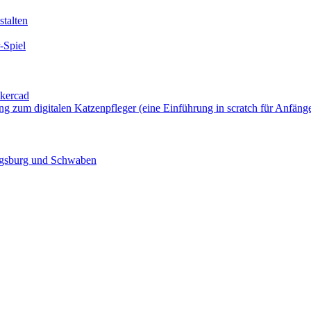
talten
-Spiel
nkercad
ung zum digitalen Katzenpfleger (eine Einführung in scratch für Anfäng
ugsburg und Schwaben