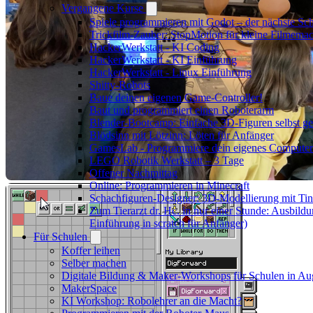
Vergangene Kurse
Spiele programmieren mit Godot – der nächste Schr
Trickfilm-Zauber: StopMotion für kleine Filmema
HackerWerkstatt - KI Coding
HackerWerkstatt - KI Einführung
HackerWerkstatt - Linux Einführung
Shitty-Robots
Baue deinen eigenen Game-Controller!
Baut und programmiert einen Roboterarm
Blender-Bootcamp: Einfache 3D-Figuren selbst ges
Blödsinn mit Lötzinn: Löten für Anfänger
GamesLab - Programmiere dein eigenes Computer
LEGO Robotik Werkstatt – 3 Tage
Offener Nachmittag
Online: Programmieren in Minecraft
Schachfiguren-Designer: 3D-Modellierung mit Ti
Zum Tierarzt dr. Hc. in nur einer Stunde: Ausbild
Einführung in scratch für Anfänger)
Für Schulen
Koffer leihen
Selber machen
Digitale Bildung & Maker-Workshops für Schulen in A
MakerSpace
KI Workshop: Robolehrer an die Macht?