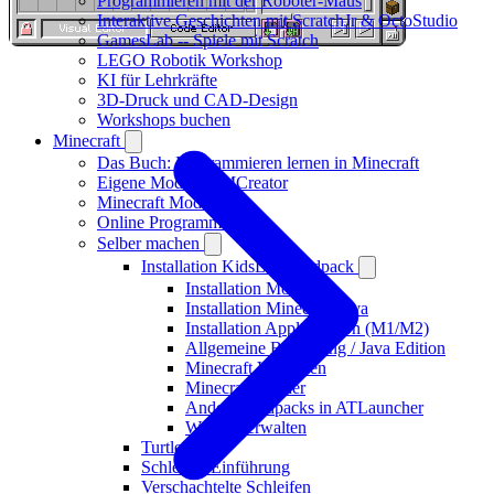
Programmieren mit der Roboter-Maus
Interaktive Geschichten mit ScratchJr & OctoStudio
GamesLab -- Spiele mit Scratch
LEGO Robotik Workshop
KI für Lehrkräfte
3D-Druck und CAD-Design
Workshops buchen
Minecraft
Das Buch: Programmieren lernen in Minecraft
Eigene Mods mit MCreator
Minecraft Mods
Online Programmierkurs
Selber machen
Installation KidsLab-Modpack
Installation ModPack
Installation Minecraft Java
Installation Apple Silicon (M1/M2)
Allgemeine Bedienung / Java Edition
Minecraft Versionen
Minecraft Shader
Andere Modpacks in ATLauncher
Welten verwalten
TurtleCity
Schleifen Einführung
Verschachtelte Schleifen