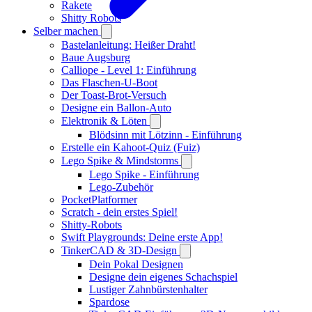
Rakete
Shitty Robots
Selber machen
Bastelanleitung: Heißer Draht!
Baue Augsburg
Calliope - Level 1: Einführung
Das Flaschen-U-Boot
Der Toast-Brot-Versuch
Designe ein Ballon-Auto
Elektronik & Löten
Blödsinn mit Lötzinn - Einführung
Erstelle ein Kahoot-Quiz (Fuiz)
Lego Spike & Mindstorms
Lego Spike - Einführung
Lego-Zubehör
PocketPlatformer
Scratch - dein erstes Spiel!
Shitty-Robots
Swift Playgrounds: Deine erste App!
TinkerCAD & 3D-Design
Dein Pokal Designen
Designe dein eigenes Schachspiel
Lustiger Zahnbürstenhalter
Spardose