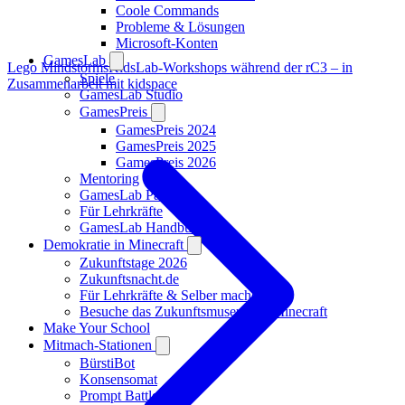
Coole Commands
Probleme & Lösungen
Microsoft-Konten
GamesLab
Lego Mindstorms
KidsLab-Workshops während der rC3 – in
Spiele
Zusammenarbeit mit kidspace
GamesLab Studio
GamesPreis
GamesPreis 2024
GamesPreis 2025
GamesPreis 2026
Mentoring
GamesLab Partner
Für Lehrkräfte
GamesLab Handbuch
Demokratie in Minecraft
Zukunftstage 2026
Zukunftsnacht.de
Für Lehrkräfte & Selber machen
Besuche das Zukunftsmuseum in Minecraft
Make Your School
Mitmach-Stationen
BürstiBot
Konsensomat
Prompt Battle