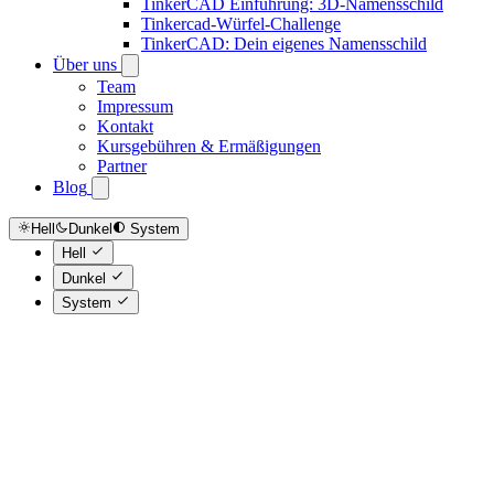
TinkerCAD Einführung: 3D-Namensschild
Tinkercad-Würfel-Challenge
TinkerCAD: Dein eigenes Namensschild
Über uns
Team
Impressum
Kontakt
Kursgebühren & Ermäßigungen
Partner
Blog
Hell
Dunkel
System
Hell
Dunkel
System