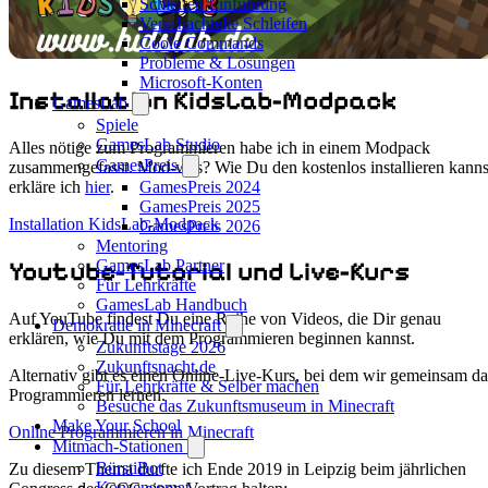
Schleifen Einführung
Verschachtelte Schleifen
Coole Commands
Probleme & Lösungen
Microsoft-Konten
Installation KidsLab-Modpack
GamesLab
Spiele
GamesLab Studio
Alles nötige zum Programmieren habe ich in einem Modpack
GamesPreis
zusammengefasst. Mod-was? Wie Du den kostenlos installieren kanns
GamesPreis 2024
erkläre ich
hier
.
GamesPreis 2025
Installation KidsLab-Modpack
GamesPreis 2026
Mentoring
Youtube-Tutorial und Live-Kurs
GamesLab Partner
Für Lehrkräfte
GamesLab Handbuch
Auf YouTube findest Du eine Reihe von Videos, die Dir genau
Demokratie in Minecraft
erklären, wie Du mit dem Programmieren beginnen kannst.
Zukunftstage 2026
Zukunftsnacht.de
Alternativ gibt es einen Online-Live-Kurs, bei dem wir gemeinsam da
Für Lehrkräfte & Selber machen
Programmieren lernen.
Besuche das Zukunftsmuseum in Minecraft
Make Your School
Online Programmieren in Minecraft
Mitmach-Stationen
BürstiBot
Zu diesem Thema durfte ich Ende 2019 in Leipzig beim jährlichen
Konsensomat