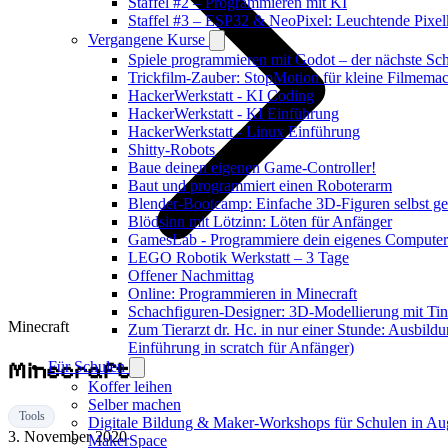
Staffel #2 – Programmieren mit KI
Staffel #3 – ESP32 & NeoPixel: Leuchtende Pixel
Vergangene Kurse
Spiele programmieren mit Godot – der nächste Schr
Trickfilm-Zauber: StopMotion für kleine Filmema
HackerWerkstatt - KI Coding
HackerWerkstatt - KI Einführung
HackerWerkstatt - Linux Einführung
Shitty-Robots
Baue deinen eigenen Game-Controller!
Baut und programmiert einen Roboterarm
Blender-Bootcamp: Einfache 3D-Figuren selbst ges
Blödsinn mit Lötzinn: Löten für Anfänger
GamesLab - Programmiere dein eigenes Computer
LEGO Robotik Werkstatt – 3 Tage
Offener Nachmittag
Online: Programmieren in Minecraft
Schachfiguren-Designer: 3D-Modellierung mit Ti
Minecraft
Zum Tierarzt dr. Hc. in nur einer Stunde: Ausbild
Einführung in scratch für Anfänger)
Minecraft
Für Schulen
Koffer leihen
Selber machen
Tools
Digitale Bildung & Maker-Workshops für Schulen in A
3. November 2020
MakerSpace