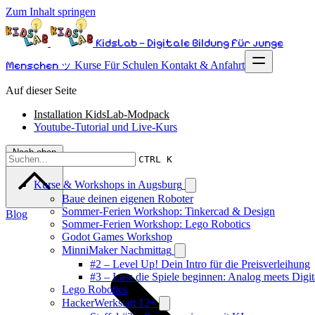
Zum Inhalt springen
KidsLab – Digitale Bildung für junge
Menschen ッ
Kurse
Für Schulen
Kontakt & Anfahrt
Auf dieser Seite
Installation KidsLab-Modpack
Youtube-Tutorial und Live-Kurs
Nach oben
CTRL K
Kurse & Workshops in Augsburg
Baue deinen eigenen Roboter
Sommer-Ferien Workshop: Tinkercad & Design
Blog
Sommer-Ferien Workshop: Lego Robotics
Godot Games Workshop
MinniMaker Nachmittag
#2 – Level Up! Dein Intro für die Preisverleihung
#3 – Lass die Spiele beginnen: Analog meets Digit
Lego Robotics
HackerWerkstatt 12+