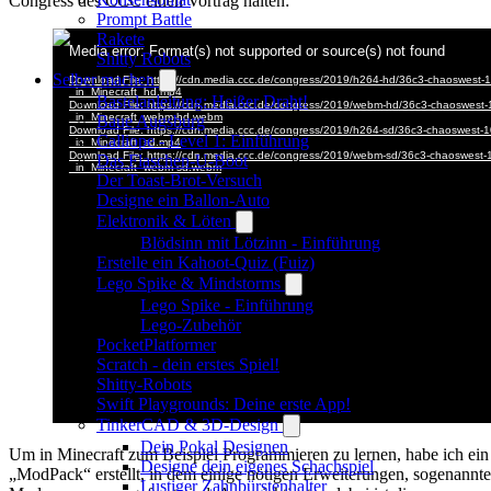
Congress des CCC einen Vortrag halten:
Prompt Battle
Rakete
Shitty Robots
Selber machen
Bastelanleitung: Heißer Draht!
Baue Augsburg
Calliope - Level 1: Einführung
Das Flaschen-U-Boot
Der Toast-Brot-Versuch
Designe ein Ballon-Auto
Elektronik & Löten
Blödsinn mit Lötzinn - Einführung
Erstelle ein Kahoot-Quiz (Fuiz)
Lego Spike & Mindstorms
Lego Spike - Einführung
Lego-Zubehör
PocketPlatformer
Scratch - dein erstes Spiel!
Shitty-Robots
Swift Playgrounds: Deine erste App!
TinkerCAD & 3D-Design
Dein Pokal Designen
Um in Minecraft zum Beispiel Programmieren zu lernen, habe ich ein
Designe dein eigenes Schachspiel
„ModPack“ erstellt, in dem einige nötigen Erweiterungen, sogenannte
Lustiger Zahnbürstenhalter