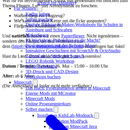
Was für ein hervorragender Anlass mal gemeinsam ein bisschen zum
scratch für Anfänger)
Thema Fliegen, Luft und Aerodynamik zu forschen:
Für Schulen
Koffer leihen
Warum fliegt ein Flugzeug?
Selber machen
Wie kann man eine Kerze um die Ecke auspusten?
Digitale Bildung & Maker-Workshops für Schulen in
Fliegendes Aluminium?!?!
Augsburg und Schwaben
MakerSpace
Und
natürlich
bauen wir einen
Papierflieger
. Nicht irgendeinen –
KI Workshop: Robolehrer an die Macht?
sondern den Flieger, der den Weltrekord aus
Programmieren mit der Roboter-Maus
dem (
https://www.thepaperairplaneguy.com
) eingeflogen hat: 64m!
Interaktive Geschichten mit ScratchJr & OctoStudio
GamesLab -- Spiele mit Scratch
Hast du Lust? Dann melde dich gleich an – kostenlos!
LEGO Robotik Workshop
Datum / Termin:
Dienstag, 26. Mai – 15:00 – 16:00 Uhr
KI für Lehrkräfte
3D-Druck und CAD-Design
Alter:
ab 6 Jahre
Workshops buchen
Minecraft
(Die Anmeldung ist leider nicht mehr verfügbar.)
Das Buch: Programmieren lernen in Minecraft
Eigene Mods mit MCreator
Minecraft Mods
Online Programmierkurs
Selber machen
Installation KidsLab-Modpack
Installation ModPack
Installation Minecraft Java