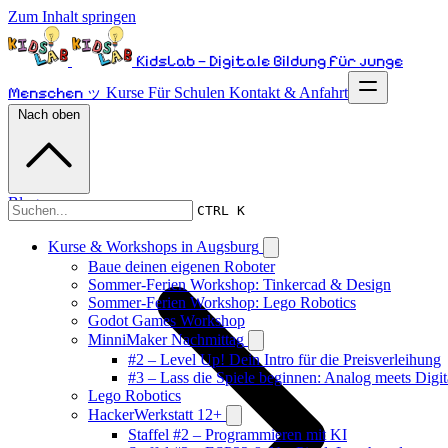
Zum Inhalt springen
KidsLab – Digitale Bildung für junge
Menschen ッ
Kurse
Für Schulen
Kontakt & Anfahrt
Nach oben
Blog
CTRL K
Kurse & Workshops in Augsburg
Baue deinen eigenen Roboter
Sommer-Ferien Workshop: Tinkercad & Design
Sommer-Ferien Workshop: Lego Robotics
Godot Games Workshop
MinniMaker Nachmittag
#2 – Level Up! Dein Intro für die Preisverleihung
#3 – Lass die Spiele beginnen: Analog meets Digit
Lego Robotics
HackerWerkstatt 12+
Staffel #2 – Programmieren mit KI