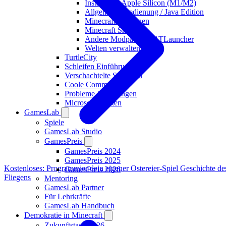
Installation Apple Silicon (M1/M2)
Allgemeine Bedienung / Java Edition
Minecraft Versionen
Minecraft Shader
Andere Modpacks in ATLauncher
Welten verwalten
TurtleCity
Schleifen Einführung
Verschachtelte Schleifen
Coole Commands
Probleme & Lösungen
Microsoft-Konten
GamesLab
Spiele
GamesLab Studio
GamesPreis
GamesPreis 2024
GamesPreis 2025
Kostenloses: Programmier dein eigener Ostereier-Spiel
Geschichte de
GamesPreis 2026
Fliegens
Mentoring
GamesLab Partner
Für Lehrkräfte
GamesLab Handbuch
Demokratie in Minecraft
Zukunftstage 2026