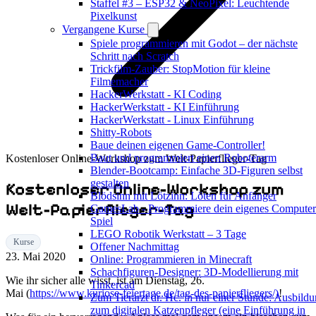
Staffel #3 – ESP32 & NeoPixel: Leuchtende
Pixelkunst
Vergangene Kurse
Spiele programmieren mit Godot – der nächste
Schritt nach Scratch
Trickfilm-Zauber: StopMotion für kleine
Filmemacher
HackerWerkstatt - KI Coding
HackerWerkstatt - KI Einführung
HackerWerkstatt - Linux Einführung
Shitty-Robots
Baue deinen eigenen Game-Controller!
Baut und programmiert einen Roboterarm
Kostenloser Online-Workshop zum Welt-Papierflieger-Tag
Blender-Bootcamp: Einfache 3D-Figuren selbst
gestalten
Kostenloser Online-Workshop zum
Blödsinn mit Lötzinn: Löten für Anfänger
Welt-Papierflieger-Tag
GamesLab - Programmiere dein eigenes Computer
Spiel
LEGO Robotik Werkstatt – 3 Tage
Kurse
Offener Nachmittag
23. Mai 2020
Online: Programmieren in Minecraft
Schachfiguren-Designer: 3D-Modellierung mit
Wie ihr sicher alle wisst, ist am Dienstag, 26.
Tinkercad
Mai (
https://www.kuriose-feiertage.de/tag-des-papierfliegers/)
!
Zum Tierarzt dr. Hc. in nur einer Stunde: Ausbild
zum digitalen Katzenpfleger (eine Einführung in