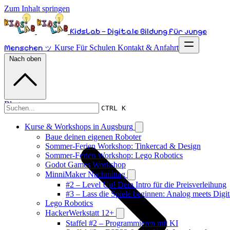
Zum Inhalt springen
KidsLab – Digitale Bildung für junge
Menschen ッ
Kurse
Für Schulen
Kontakt & Anfahrt
Nach oben
Blog
CTRL K
Kurse & Workshops in Augsburg
Baue deinen eigenen Roboter
Sommer-Ferien Workshop: Tinkercad & Design
Sommer-Ferien Workshop: Lego Robotics
Godot Games Workshop
MinniMaker Nachmittag
#2 – Level Up! Dein Intro für die Preisverleihung
#3 – Lass die Spiele beginnen: Analog meets Digit
Lego Robotics
HackerWerkstatt 12+
Staffel #2 – Programmieren mit KI