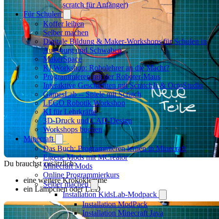
scratch für Anfänger)
Für Schulen
Koffer leihen
Selber machen
Digitale Bildung & Maker-Workshops für Schulen in
Augsburg und Schwaben
MakerSpace
KI Workshop: Robolehrer an die Macht?
Programmieren mit der Roboter-Maus
Interaktive Geschichten mit ScratchJr & OctoStudio
GamesLab -- Spiele mit Scratch
LEGO Robotik Workshop
KI für Lehrkräfte
3D-Druck und CAD-Design
Workshops buchen
Minecraft
Das Buch: Programmieren lernen in Minecraft
Eigene Mods mit MCreator
Du brauchst zusätzlich:
Minecraft Mods
Online Programmierkurs
eine weitere Krokoklemme
Selber machen
ein Lämpchen oder LED
Installation KidsLab-Modpack
Installation ModPack
Installation Minecraft Java