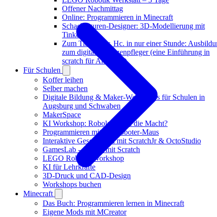
Offener Nachmittag
Online: Programmieren in Minecraft
Schachfiguren-Designer: 3D-Modellierung mit
Tinkercad
Zum Tierarzt dr. Hc. in nur einer Stunde: Ausbild
zum digitalen Katzenpfleger (eine Einführung in
scratch für Anfänger)
Für Schulen
Koffer leihen
Selber machen
Digitale Bildung & Maker-Workshops für Schulen in
Augsburg und Schwaben
MakerSpace
KI Workshop: Robolehrer an die Macht?
Programmieren mit der Roboter-Maus
Interaktive Geschichten mit ScratchJr & OctoStudio
GamesLab -- Spiele mit Scratch
LEGO Robotik Workshop
KI für Lehrkräfte
3D-Druck und CAD-Design
Workshops buchen
Minecraft
Das Buch: Programmieren lernen in Minecraft
Eigene Mods mit MCreator