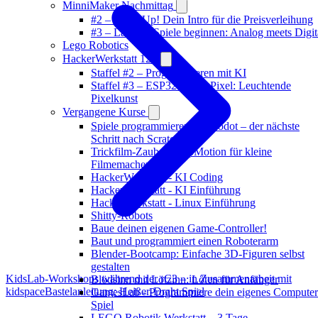
MinniMaker Nachmittag
#2 – Level Up! Dein Intro für die Preisverleihung
#3 – Lass die Spiele beginnen: Analog meets Digit
Lego Robotics
HackerWerkstatt 12+
Staffel #2 – Programmieren mit KI
Staffel #3 – ESP32 & NeoPixel: Leuchtende
Pixelkunst
Vergangene Kurse
Spiele programmieren mit Godot – der nächste
Schritt nach Scratch
Trickfilm-Zauber: StopMotion für kleine
Filmemacher
HackerWerkstatt - KI Coding
HackerWerkstatt - KI Einführung
HackerWerkstatt - Linux Einführung
Shitty-Robots
Baue deinen eigenen Game-Controller!
Baut und programmiert einen Roboterarm
Blender-Bootcamp: Einfache 3D-Figuren selbst
gestalten
KidsLab-Workshops während der rC3 – in Zusammenarbeit mit
Blödsinn mit Lötzinn: Löten für Anfänger
kidspace
Bastelanleitung: Heißer-Draht Spiel
GamesLab - Programmiere dein eigenes Computer
Spiel
LEGO Robotik Werkstatt – 3 Tage