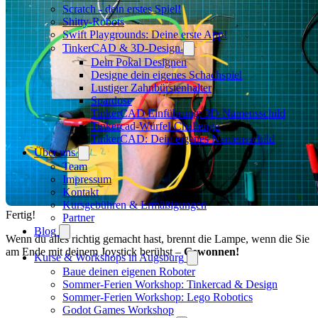
Scratch - dein erstes Spiel!
Shitty-Robots
Swift Playgrounds: Deine erste App!
TinkerCAD & 3D-Design
Dein Pokal Designen
Designe dein eigenes Schachspiel
Lustiger Zahnbürstenhalter
Spardose
TinkerCAD Einführung: 3D-Namensschild
Tinkercad-Würfel-Challenge
TinkerCAD: Dein eigenes Namensschild
Über uns
Team
Impressum
Kontakt
Kursgebühren & Ermäßigungen
Fertig!
Partner
Blog
Wenn du alles richtig gemacht hast, brennt die Lampe, wenn die Sie
am Ende mit deinem Joystick berühst –
Gewonnen!
Kurse & Workshops in Augsburg
Baue deinen eigenen Roboter
Sommer-Ferien Workshop: Tinkercad & Design
Sommer-Ferien Workshop: Lego Robotics
Godot Games Workshop