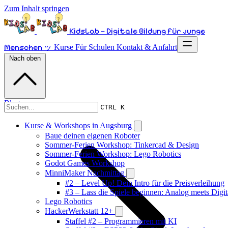
Zum Inhalt springen
KidsLab – Digitale Bildung für junge
Menschen ッ
Kurse
Für Schulen
Kontakt & Anfahrt
Nach oben
Blog
CTRL K
Kurse & Workshops in Augsburg
Baue deinen eigenen Roboter
Sommer-Ferien Workshop: Tinkercad & Design
Sommer-Ferien Workshop: Lego Robotics
Godot Games Workshop
MinniMaker Nachmittag
#2 – Level Up! Dein Intro für die Preisverleihung
#3 – Lass die Spiele beginnen: Analog meets Digit
Lego Robotics
HackerWerkstatt 12+
Staffel #2 – Programmieren mit KI