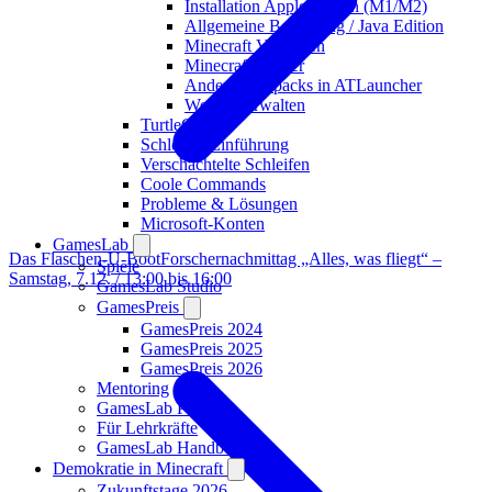
Installation Apple Silicon (M1/M2)
Allgemeine Bedienung / Java Edition
Minecraft Versionen
Minecraft Shader
Andere Modpacks in ATLauncher
Welten verwalten
TurtleCity
Schleifen Einführung
Verschachtelte Schleifen
Coole Commands
Probleme & Lösungen
Microsoft-Konten
GamesLab
Das Flaschen-U-Boot
Forschernachmittag „Alles, was fliegt“ –
Spiele
Samstag, 7.12. / 13:00 bis 16:00
GamesLab Studio
GamesPreis
GamesPreis 2024
GamesPreis 2025
GamesPreis 2026
Mentoring
GamesLab Partner
Für Lehrkräfte
GamesLab Handbuch
Demokratie in Minecraft
Zukunftstage 2026