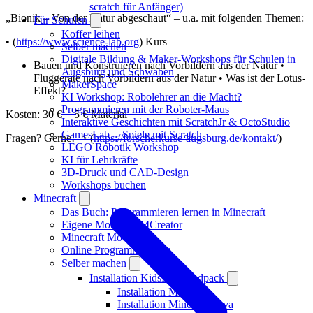
scratch für Anfänger)
„Bionik – Von der Natur abgeschaut“ – u.a. mit folgenden Themen:
Für Schulen
Koffer leihen
• (
https://www.science-lab.org
) Kurs
Selber machen
Digitale Bildung & Maker-Workshops für Schulen in
Bauen und Konstruieren nach Vorbildern aus der Natur •
Augsburg und Schwaben
Fluggeräte nach Vorbildern aus der Natur • Was ist der Lotus-
MakerSpace
Effekt?
KI Workshop: Robolehrer an die Macht?
Programmieren mit der Roboter-Maus
Kosten: 30 € + 5 € Material
Interaktive Geschichten mit ScratchJr & OctoStudio
GamesLab -- Spiele mit Scratch
Fragen? Gerne! -> (
https://forscherkurse-augsburg.de/kontakt/
)
LEGO Robotik Workshop
KI für Lehrkräfte
3D-Druck und CAD-Design
Workshops buchen
Minecraft
Das Buch: Programmieren lernen in Minecraft
Eigene Mods mit MCreator
Minecraft Mods
Online Programmierkurs
Selber machen
Installation KidsLab-Modpack
Installation ModPack
Installation Minecraft Java