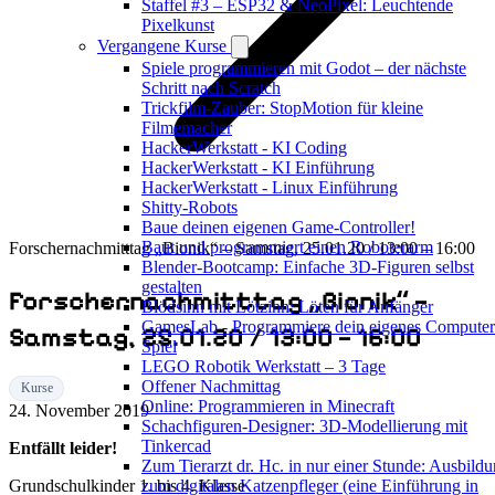
Staffel #3 – ESP32 & NeoPixel: Leuchtende
Pixelkunst
Vergangene Kurse
Spiele programmieren mit Godot – der nächste
Schritt nach Scratch
Trickfilm-Zauber: StopMotion für kleine
Filmemacher
HackerWerkstatt - KI Coding
HackerWerkstatt - KI Einführung
HackerWerkstatt - Linux Einführung
Shitty-Robots
Baue deinen eigenen Game-Controller!
Baut und programmiert einen Roboterarm
Forschernachmitttag „Bionik“ – Samstag, 25.01.20 / 13:00 – 16:00
Blender-Bootcamp: Einfache 3D-Figuren selbst
gestalten
Forschernachmitttag „Bionik“ –
Blödsinn mit Lötzinn: Löten für Anfänger
GamesLab - Programmiere dein eigenes Computer
Samstag, 25.01.20 / 13:00 – 16:00
Spiel
LEGO Robotik Werkstatt – 3 Tage
Offener Nachmittag
Kurse
Online: Programmieren in Minecraft
24. November 2019
Schachfiguren-Designer: 3D-Modellierung mit
Tinkercad
Entfällt leider!
Zum Tierarzt dr. Hc. in nur einer Stunde: Ausbild
zum digitalen Katzenpfleger (eine Einführung in
Grundschulkinder 1. bis 4. Klasse