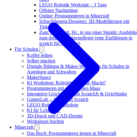
LEGO Robotik Werkstatt – 3 Tage
Offener Nachmittag
Online: Programmieren in Minecraft
Schachfiguren-Designer: 3D-Modellierung mit
Tinkercad
Zum Tierarzt dr. Hc. in nur einer Stunde: Ausbild
zum digitalen Katzenpfleger (eine Einführung in
scratch für Anfänger)
Für Schulen
Koffer leihen
Selber machen
Digitale Bildung & Maker-Workshops für Schulen in
Augsburg und Schwaben
MakerSpace
KI Workshop: Robolehrer an die Macht?
Programmieren mit der Roboter-Maus
Interaktive Geschichten mit ScratchJr & OctoStudio
GamesLab -- Spiele mit Scratch
LEGO Robotik Workshop
KI für Lehrkräfte
3D-Druck und CAD-Design
Workshops buchen
Minecraft
Das Buch: Programmieren lernen in Minecraft