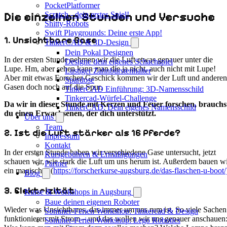
PocketPlatformer
Die einzelnen Stunden und Versuche
Scratch - dein erstes Spiel!
Shitty-Robots
Swift Playgrounds: Deine erste App!
1. Unsichtbare Gase
TinkerCAD & 3D-Design
Dein Pokal Designen
In der ersten Stunde nehmen wir die Luft etwas genauer unter die
Designe dein eigenes Schachspiel
Lupe. Hm, aber sehen kann man die ja nicht, auch nicht mit Lupe!
Lustiger Zahnbürstenhalter
Aber mit etwas Forscher-Geschick kommen wir der Luft und anderen
Spardose
Gasen doch noch auf die Spur.
TinkerCAD Einführung: 3D-Namensschild
Tinkercad-Würfel-Challenge
Da wir in dieser Stunde mit Kerzen und Feuer forschen, brauchs
TinkerCAD: Dein eigenes Namensschild
du einen Erwachsenen, der dich unterstützt.
Über uns
Team
2. Ist die Luft stärker als 16 Pferde?
Impressum
Kontakt
In der ersten Stunde haben wir verschiedene Gase untersucht, jetzt
Kursgebühren & Ermäßigungen
schauen wir, wie stark die Luft um uns herum ist. Außerdem bauen w
Partner
ein magisches (
https://forscherkurse-augsburg.de/das-flaschen-u-boot/
Blog
3. Elektrizität
Kurse & Workshops in Augsburg
Baue deinen eigenen Roboter
Wieder was Unsichtbares, das immer um uns rum ist. So viele Sachen
Sommer-Ferien Workshop: Tinkercad & Design
funktionieren mit Strom – und das wollen wir uns genauer anschauen
Sommer-Ferien Workshop: Lego Robotics