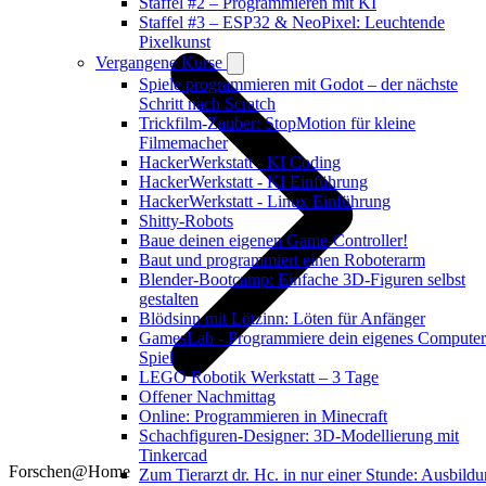
Staffel #2 – Programmieren mit KI
Staffel #3 – ESP32 & NeoPixel: Leuchtende
Pixelkunst
Vergangene Kurse
Spiele programmieren mit Godot – der nächste
Schritt nach Scratch
Trickfilm-Zauber: StopMotion für kleine
Filmemacher
HackerWerkstatt - KI Coding
HackerWerkstatt - KI Einführung
HackerWerkstatt - Linux Einführung
Shitty-Robots
Baue deinen eigenen Game-Controller!
Baut und programmiert einen Roboterarm
Blender-Bootcamp: Einfache 3D-Figuren selbst
gestalten
Blödsinn mit Lötzinn: Löten für Anfänger
GamesLab - Programmiere dein eigenes Computer
Spiel
LEGO Robotik Werkstatt – 3 Tage
Offener Nachmittag
Online: Programmieren in Minecraft
Schachfiguren-Designer: 3D-Modellierung mit
Tinkercad
Forschen@Home
Zum Tierarzt dr. Hc. in nur einer Stunde: Ausbild