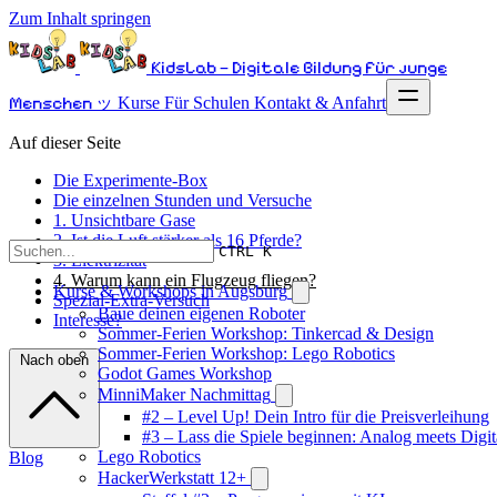
Zum Inhalt springen
KidsLab – Digitale Bildung für junge
Menschen ッ
Kurse
Für Schulen
Kontakt & Anfahrt
Auf dieser Seite
Die Experimente-Box
Die einzelnen Stunden und Versuche
1. Unsichtbare Gase
2. Ist die Luft stärker als 16 Pferde?
CTRL K
3. Elektrizität
4. Warum kann ein Flugzeug fliegen?
Kurse & Workshops in Augsburg
Spezial-Extra-Versuch
Baue deinen eigenen Roboter
Interesse?
Sommer-Ferien Workshop: Tinkercad & Design
Sommer-Ferien Workshop: Lego Robotics
Nach oben
Godot Games Workshop
MinniMaker Nachmittag
#2 – Level Up! Dein Intro für die Preisverleihung
#3 – Lass die Spiele beginnen: Analog meets Digit
Lego Robotics
Blog
HackerWerkstatt 12+