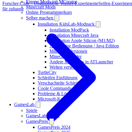
Eigene Mods mit MCreator
Forscher-Club – Unglaubliche Wasser-Experimente
Seifen-Experimen
Minecraft Mods
für zuhause
Online Programmierkurs
Selber machen
Installation KidsLab-Modpack
Installation ModPack
Installation Minecraft Java
Installation Apple Silicon (M1/M2)
Allgemeine Bedienung / Java Edition
Minecraft Versionen
Minecraft Shader
Andere Modpacks in ATLauncher
Welten verwalten
TurtleCity
Schleifen Einführung
Verschachtelte Schleifen
Coole Commands
Probleme & Lösungen
Microsoft-Konten
GamesLab
Spiele
GamesLab Studio
GamesPreis
GamesPreis 2024