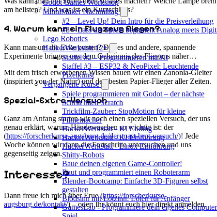
Was kann man mit Strom denn so alles machen? Welche Lampe bren
Godot Games Workshop
am hellsten? Und was ist ein Kurzschluss?
MinniMaker Nachmittag
#2 – Level Up! Dein Intro für die Preisverleihung
4. Warum kann ein Flugzeug fliegen?
#3 – Lass die Spiele beginnen: Analog meets Digit
Lego Robotics
Kann man um die Ecke pusten? Dieses und andere, spannende
HackerWerkstatt 12+
Experimente bringen uns dem Geheimnis des Fliegens näher…
Staffel #2 – Programmieren mit KI
Staffel #3 – ESP32 & NeoPixel: Leuchtende
Mit dem frisch erworbenen Wissen bauen wir einen Zanonia-Gleiter
Pixelkunst
(inspiriert von der Natur) und den besten Papier-Flieger aller Zeiten.
Vergangene Kurse
Spiele programmieren mit Godot – der nächste
Spezial-Extra-Versuch
Schritt nach Scratch
Trickfilm-Zauber: StopMotion für kleine
Ganz am Anfang starten wir noch einen speziellen Versuch, der uns
Filmemacher
genau erklärt, warum Händewaschen so wichtig ist: der
HackerWerkstatt - KI Coding
(
https://forscherkurse-augsburg.de/der-toast-brot-versuch/)
! Jede
HackerWerkstatt - KI Einführung
Woche können wir dann die Fortschritte untersuchen und uns
HackerWerkstatt - Linux Einführung
gegenseitig zeigen.
Shitty-Robots
Baue deinen eigenen Game-Controller!
Interesse?
Baut und programmiert einen Roboterarm
Blender-Bootcamp: Einfache 3D-Figuren selbst
gestalten
Dann freue ich mich über Erue (
https://forscherkurse-
Blödsinn mit Lötzinn: Löten für Anfänger
augsburg.de/kontakt/
) – oder: Ihr könnt euch hier direkt anmelden.
GamesLab - Programmiere dein eigenes Computer
Spiel