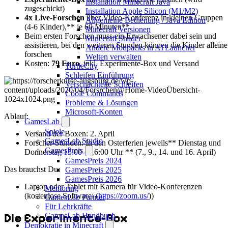
Installation Minecraft Java
zugeschickt)
Installation Apple Silicon (M1/M2)
4x Live-Forschen
über Video-Konferenz in kleinen Gruppen
Allgemeine Bedienung / Java Edition
(4-6 Kinder),** je 60 Minuten**
Minecraft Versionen
Beim ersten Forschen muss ein Erwachsener dabei sein und
Minecraft Shader
assistieren, bei den weiteren Stunden können die Kinder alleine
Andere Modpacks in ATLauncher
forschen
Welten verwalten
Kosten:
79 Euro
, inkl. Experimente-Box und Versand
TurtleCity
Schleifen Einführung
Verschachtelte Schleifen
Coole Commands
Probleme & Lösungen
Microsoft-Konten
Ablauf:
GamesLab
Spiele
Versand der Boxen: 2. April
GamesLab Studio
Forscher-Stunden: In den Osterferien jeweils** Dienstag und
GamesPreis
Donnerstag 15:00 – 16:00 Uhr ** (7., 9., 14. und 16. April)
GamesPreis 2024
Das brauchst Du:
GamesPreis 2025
GamesPreis 2026
Laptop oder Tablet mit Kamera für Video-Konferenzen
Mentoring
(kostenlose Software: (
https://zoom.us/
))
GamesLab Partner
Für Lehrkräfte
Die Experimente-Box
GamesLab Handbuch
Demokratie in Minecraft