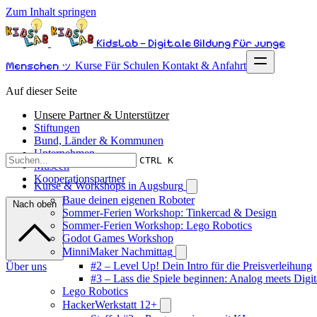
Zum Inhalt springen
KidsLab – Digitale Bildung für junge
Menschen ッ
Kurse
Für Schulen
Kontakt & Anfahrt
Auf dieser Seite
Unsere Partner & Unterstützer
Stiftungen
Bund, Länder & Kommunen
Unternehmen
CTRL K
Museen
Kooperationspartner
Kurse & Workshops in Augsburg
Baue deinen eigenen Roboter
Nach oben
Sommer-Ferien Workshop: Tinkercad & Design
Sommer-Ferien Workshop: Lego Robotics
Godot Games Workshop
MinniMaker Nachmittag
#2 – Level Up! Dein Intro für die Preisverleihung
Über uns
#3 – Lass die Spiele beginnen: Analog meets Digit
Lego Robotics
HackerWerkstatt 12+