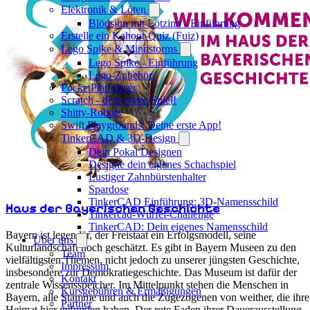
Elektronik & Löten
Blödsinn mit Lötzinn - Einführung
Erstelle ein Kahoot-Quiz (Fuiz)
Lego Spike & Mindstorms
Lego Spike - Einführung
Lego-Zubehör
PocketPlatformer
Scratch - dein erstes Spiel!
Shitty-Robots
Swift Playgrounds: Deine erste App!
TinkerCAD & 3D-Design
Dein Pokal Designen
Designe dein eigenes Schachspiel
Lustiger Zahnbürstenhalter
Spardose
TinkerCAD Einführung: 3D-Namensschild
Haus der Bayerischen Geschichte
Tinkercad-Würfel-Challenge
TinkerCAD: Dein eigenes Namensschild
Bayern ist legendär, der Freistaat ein Erfolgsmodell, seine
Über uns
Kulturlandschaft hoch geschätzt. Es gibt in Bayern Museen zu den
Team
vielfältigsten Themen, nicht jedoch zu unserer jüngsten Geschichte,
Impressum
insbesondere zur Demokratiegeschichte. Das Museum ist dafür der
Kontakt
zentrale Wissensspeicher. Im Mittelpunkt stehen die Menschen in
Kursgebühren & Ermäßigungen
Bayern, alle Stämme und auch die Zugezogenen von weither, die ihre
Partner
Heimat hier gefunden haben. Der rote Faden ihrer Dauerausstellung