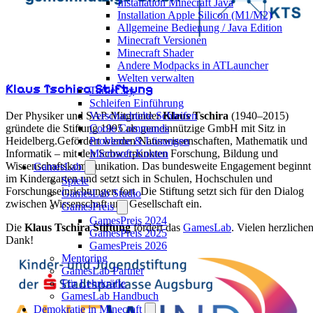
Installation Minecraft Java
Installation Apple Silicon (M1/M2)
Allgemeine Bedienung / Java Edition
Minecraft Versionen
Minecraft Shader
Andere Modpacks in ATLauncher
Welten verwalten
Klaus Tschira Stiftung
TurtleCity
Schleifen Einführung
Der Physiker und SAP-Mitgründer
Klaus Tschira
(1940–2015)
Verschachtelte Schleifen
gründete die Stiftung 1995 als gemeinnützige GmbH mit Sitz in
Coole Commands
Heidelberg.Gefördert werden Naturwissenschaften, Mathematik und
Probleme & Lösungen
Informatik – mit den Schwerpunkten Forschung, Bildung und
Microsoft-Konten
Wissenschaftskommunikation. Das bundesweite Engagement beginnt
GamesLab
im Kindergarten und setzt sich in Schulen, Hochschulen und
Spiele
Forschungseinrichtungen fort. Die Stiftung setzt sich für den Dialog
GamesLab Studio
zwischen Wissenschaft und Gesellschaft ein.
GamesPreis
GamesPreis 2024
Die
Klaus Tschira Stiftung
fördert das
GamesLab
. Vielen herzliche
GamesPreis 2025
Dank!
GamesPreis 2026
Mentoring
GamesLab Partner
Für Lehrkräfte
GamesLab Handbuch
Demokratie in Minecraft