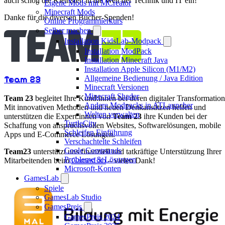
auch schon die Kleinsten in die Welt der Technik und IT ein!
Eigene Mods mit MCreator
Minecraft Mods
Danke für die diversen Bücher-Spenden!
Online Programmierkurs
Selber machen
Installation KidsLab-Modpack
Installation ModPack
Installation Minecraft Java
Installation Apple Silicon (M1/M2)
Team 23
Allgemeine Bedienung / Java Edition
Minecraft Versionen
Minecraft Shader
Team 23
begleitet Ihre Kund:innen bei deren digitaler Transformation
Andere Modpacks in ATLauncher
Mit innovativen Methoden und neuen Denkansätzen helfen und
Welten verwalten
unterstützen die Expert:innen von
Team 23
ihre Kunden bei der
TurtleCity
Schaffung von anspruchsvollen Websites, Softwarelösungen, mobile
Schleifen Einführung
Apps und E-Commerce Lösungen.
Verschachtelte Schleifen
Coole Commands
Team23
unterstützt uns finanziell und tatkräftige Unterstützung Ihrer
Probleme & Lösungen
Mitarbeitenden beim
GamesLab
– vielen Dank!
Microsoft-Konten
GamesLab
Spiele
GamesLab Studio
GamesPreis
GamesPreis 2024