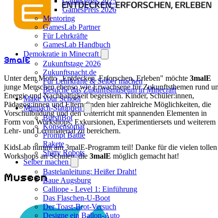
GamesPreis 2025
GamesPreis 2026
Mentoring
GamesLab Partner
Für Lehrkräfte
GamesLab Handbuch
Demokratie in Minecraft
3malE
Zukunftstage 2026
Zukunftsnacht.de
Unter dem Motto „Entdecken, Erforschen, Erleben" möchte
3malE
Für Lehrkräfte & Selber machen
junge Menschen ebenso wie Erwachsene für Zukunftsthemen rund u
Besuche das Zukunftsmuseum in Minecraft
Energie und Nachhaltigkeit begeistern. Kinder, Schüler:innen,
Make Your School
Pädagog:innen und Eltern finden hier zahlreiche Möglichkeiten, die
Mitmach-Stationen
Vorschulbildung und den Unterricht mit spannenden Elementen in
BürstiBot
Form von Workshops, Exkursionen, Experimentiersets und weiterem
Konsensomat
Lehr- und Lernmaterial zu bereichern.
Prompt Battle
Rakete
KidsLab nimmt am 3malE-Programm teil! Danke für die vielen tollen
Shitty Robots
Workshops an Schulen, die
3malE
möglich gemacht hat!
Selber machen
Bastelanleitung: Heißer Draht!
Museen
Baue Augsburg
Calliope - Level 1: Einführung
Das Flaschen-U-Boot
Der Toast-Brot-Versuch
Designe ein Ballon-Auto