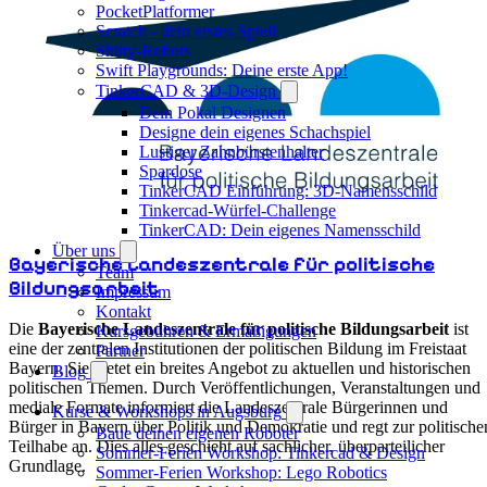
PocketPlatformer
Scratch - dein erstes Spiel!
Shitty-Robots
Swift Playgrounds: Deine erste App!
TinkerCAD & 3D-Design
Dein Pokal Designen
Designe dein eigenes Schachspiel
Lustiger Zahnbürstenhalter
Spardose
TinkerCAD Einführung: 3D-Namensschild
Tinkercad-Würfel-Challenge
TinkerCAD: Dein eigenes Namensschild
Über uns
Bayerische Landeszentrale für politische
Team
Bildungsarbeit
Impressum
Kontakt
Die
Bayerische Landeszentrale für politische Bildungsarbeit
ist
Kursgebühren & Ermäßigungen
eine der zentralen Institutionen der politischen Bildung im Freistaat
Partner
Bayern. Sie bietet ein breites Angebot zu aktuellen und historischen
Blog
politischen Themen. Durch Veröffentlichungen, Veranstaltungen und
mediale Formate informiert die Landeszentrale Bürgerinnen und
Kurse & Workshops in Augsburg
Bürger in Bayern über Politik und Demokratie und regt zur politische
Baue deinen eigenen Roboter
Teilhabe an. Dies alles geschieht auf sachlicher, überparteilicher
Sommer-Ferien Workshop: Tinkercad & Design
Grundlage.
Sommer-Ferien Workshop: Lego Robotics