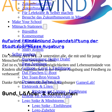
Zukunftstage 2026
Zukunftsnacht.de
Für Lehrkräfte & Selber machen
Besuche das Zukunftsmuseum in Minecraft
Make Your School
Mitmach-Stationen
BürstiBot
Konsensomat
Aufwind – Kinder- und Jugendstiftung der
Prompt Battle
Rakete
Stadtsparkasse Augsburg
Shitty Robots
Selber machen
Die Stiftung
AUFWIND
unterstützt alle, die mit und für junge
Bastelanleitung: Heißer Draht!
Menschen etwas bewegen wollen.
Baue Augsburg
Ziel ist es, die Entwicklungsmöglichkeiten und Lebensumstände von
Calliope - Level 1: Einführung
Kindern und Jugendlichen in der Region Augsburg und Friedberg zu
Das Flaschen-U-Boot
verbessern.
Der Toast-Brot-Versuch
Designe ein Ballon-Auto
Danke für die Unterstützung beim Augsburger
GamesLab!
Elektronik & Löten
Blödsinn mit Lötzinn - Einführung
Bund, Länder & Kommunen
Erstelle ein Kahoot-Quiz (Fuiz)
Lego Spike & Mindstorms
Lego Spike - Einführung
Lego-Zubehör