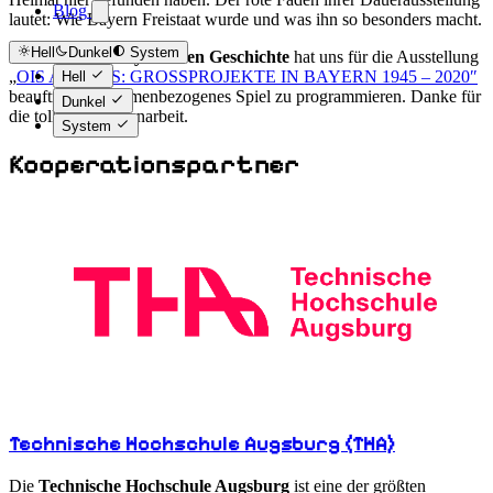
Blog
lautet: Wie Bayern Freistaat wurde und was ihn so besonders macht.
Hell
Dunkel
System
Das
Haus der Bayerischen Geschichte
hat uns für die Ausstellung
„
OIS ANDERS: GROSSPROJEKTE IN BAYERN 1945 – 2020″
Hell
beauftragt ein themenbezogenes Spiel zu programmieren. Danke für
Dunkel
die tolle Zusammenarbeit.
System
Kooperationspartner
Technische Hochschule Augsburg (THA)
Die
Technische Hochschule Augsburg
ist eine der größten