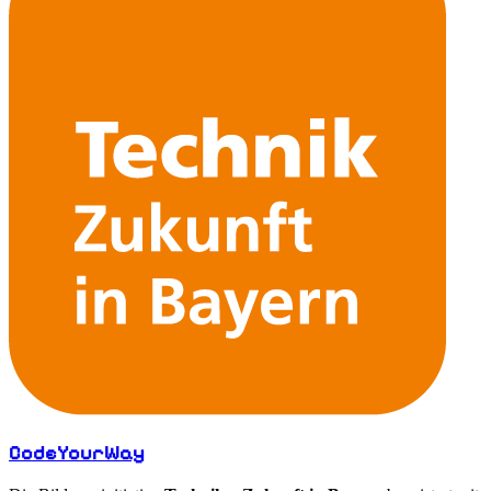
CodeYourWay