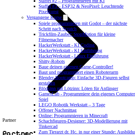
Staffel #2 – Programmieren mit KI
Staffel #3 – ESP32 & NeoPixel: Leuchtende
Pixelkunst
Vergangene Kurse
Spiele programmieren mit Godot – der nächste
Schritt nach Scratch
Trickfilm-Zauber: StopMotion für kleine
Filmemacher
HackerWerkstatt - KI Coding
HackerWerkstatt - KI Einführung
HackerWerkstatt - Linux Einführung
Shitty-Robots
Baue deinen eigenen Game-Controller!
Baut und programmiert einen Roboterarm
Blender-Bootcamp: Einfache 3D-Figuren selbst
gestalten
Blödsinn mit Lötzinn: Löten für Anfänger
GamesLab - Programmiere dein eigenes Computer
Spiel
LEGO Robotik Werkstatt – 3 Tage
Offener Nachmittag
Online: Programmieren in Minecraft
Partner
Schachfiguren-Designer: 3D-Modellierung mit
Tinkercad
Partner
Zum Tierarzt dr. Hc. in nur einer Stunde: Ausbild