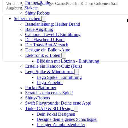
Prompt Battle
Verleihung des 1. Augsburger GamesPreis im Kleinen Goldenen Saal
Rakete
Augsburg, 24.
Shitty Robots
Selber machen
Bastelanleitung: Heißer Draht!
Baue Augsburg
Calliope - Level 1: Einführung
Das Flaschen-U-Boot
Der Toast-Brot-Versuch
Designe ein Ballon-Auto
Elektronik & Löten
Blödsinn mit Lötzinn - Einführung
Erstelle ein Kahoot-Quiz (Fuiz)
Lego Spike & Mindstorms
Lego Spike - Einführung
Lego-Zubehör
PocketPlatformer
Scratch - dein erstes Spiel!
Shitty-Robots
Swift Playgrounds: Deine erste App!
TinkerCAD & 3D-Design
Dein Pokal Designen
Designe dein eigenes Schachspiel
Lustiger Zahnbürstenhalter