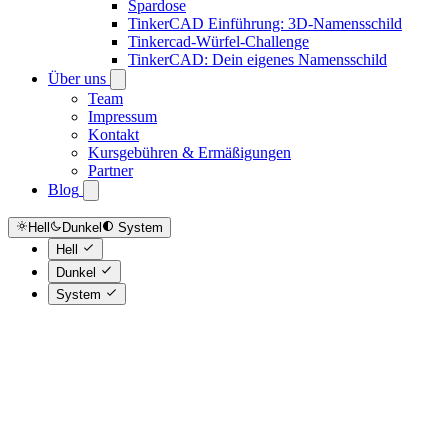
Spardose
TinkerCAD Einführung: 3D-Namensschild
Tinkercad-Würfel-Challenge
TinkerCAD: Dein eigenes Namensschild
Über uns
Team
Impressum
Kontakt
Kursgebühren & Ermäßigungen
Partner
Blog
Hell
Dunkel
System
Hell
Dunkel
System