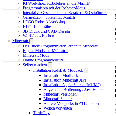
KI Workshop: Robolehrer an die Macht?
Programmieren mit der Roboter-Maus
Interaktive Geschichten mit ScratchJr & OctoStudio
GamesLab -- Spiele mit Scratch
LEGO Robotik Workshop
KI für Lehrkräfte
3D-Druck und CAD-Design
Workshops buchen
Minecraft
Das Buch: Programmieren lernen in Minecraft
Eigene Mods mit MCreator
Minecraft Mods
l
Online Programmierkurs
Selber machen
Installation KidsLab-Modpack
Installation ModPack
Installation Minecraft Java
Installation Apple Silicon (M1/M2)
Allgemeine Bedienung / Java Edition
Minecraft Versionen
Minecraft Shader
Andere Modpacks in ATLauncher
Welten verwalten
TurtleCity