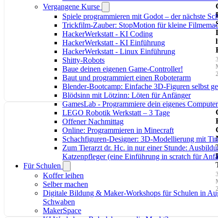
Vergangene Kurse
Spiele programmieren mit Godot – der nächste Schr
Trickfilm-Zauber: StopMotion für kleine Filmema
HackerWerkstatt - KI Coding
HackerWerkstatt - KI Einführung
HackerWerkstatt - Linux Einführung
Shitty-Robots
Baue deinen eigenen Game-Controller!
Baut und programmiert einen Roboterarm
Blender-Bootcamp: Einfache 3D-Figuren selbst ges
Blödsinn mit Lötzinn: Löten für Anfänger
GamesLab - Programmiere dein eigenes Computer
LEGO Robotik Werkstatt – 3 Tage
Offener Nachmittag
Online: Programmieren in Minecraft
Schachfiguren-Designer: 3D-Modellierung mit Ti
Zum Tierarzt dr. Hc. in nur einer Stunde: Ausbild
Katzenpfleger (eine Einführung in scratch für Anf
Für Schulen
Koffer leihen
Selber machen
Digitale Bildung & Maker-Workshops für Schulen in Au
Schwaben
MakerSpace