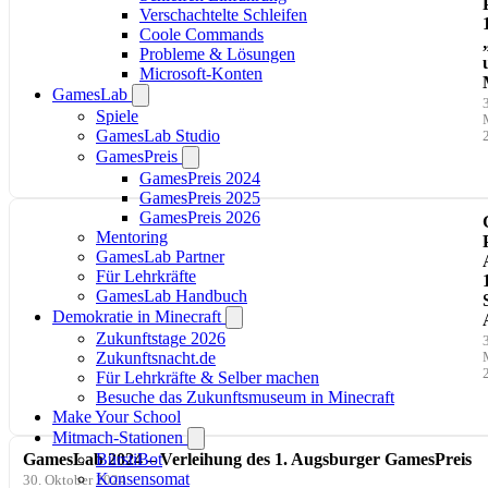
Verschachtelte Schleifen
Coole Commands
Probleme & Lösungen
Microsoft-Konten
GamesLab
Spiele
GamesLab Studio
GamesPreis
GamesPreis 2024
GamesPreis 2025
GamesPreis 2026
Mentoring
GamesLab Partner
Für Lehrkräfte
GamesLab Handbuch
Demokratie in Minecraft
Zukunftstage 2026
Zukunftsnacht.de
Für Lehrkräfte & Selber machen
Besuche das Zukunftsmuseum in Minecraft
Make Your School
Mitmach-Stationen
BürstiBot
GamesLab 2024 – Verleihung des 1. Augsburger GamesPreis
Konsensomat
30. Oktober 2024