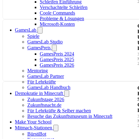
Schleifen Einführung
Verschachtelte Schleifen
Coole Commands
Probleme & Lösungen
Microsoft-Konten
GamesLab
Spiele
GamesLab Studio
GamesPreis
GamesPreis 2024
GamesPreis 2025
GamesPreis 2026
Mentoring
GamesLab Partner
i
Für Lehrkräfte
GamesLab Handbuch
a
Demokratie in Minecraft
Zukunftstage 2026
Zukunftsnacht.de
Für Lehrkräfte & Selber machen
Besuche das Zukunftsmuseum in Minecraft
i
Make Your School
Mitmach-Stationen
BürstiBot