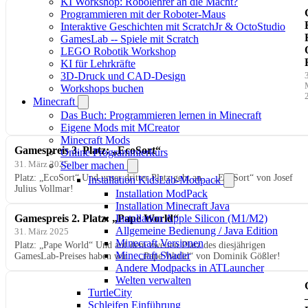
KI Workshop: Robolehrer an die Macht?
Programmieren mit der Roboter-Maus
Interaktive Geschichten mit ScratchJr & OctoStudio
GamesLab -- Spiele mit Scratch
i
LEGO Robotik Workshop
KI für Lehrkräfte
3D-Druck und CAD-Design
Workshops buchen
Minecraft
Das Buch: Programmieren lernen in Minecraft
Eigene Mods mit MCreator
Minecraft Mods
Gamespreis 3. Platz: „EcoSort“
Online Programmierkurs
31. März 2025
Selber machen
Platz: „EcoSort“ Und unser dritter Platz geht an… „EcoSort“ von Josef
Installation KidsLab-Modpack
Julius Vollmar!
Installation ModPack
Installation Minecraft Java
Gamespreis 2. Platz: „Pape World“
Installation Apple Silicon (M1/M2)
Allgemeine Bedienung / Java Edition
31. März 2025
Minecraft Versionen
Platz: „Pape World“ Und auf dem zweiten Platz des diesjährigen
Minecraft Shader
GamesLab-Preises haben wir… „Pape World“ von Dominik Gößler!
Andere Modpacks in ATLauncher
Welten verwalten
TurtleCity
Schleifen Einführung