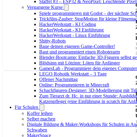
Staffel #3 – ESP32 & NeoPixel: Leuchtende Pixel
Vergangene Kurse
Spiele programmieren mit Godot – der nächste Schr
Trickfilm-Zauber: StopMotion für kleine Filmema
HackerWerkstatt - KI Coding
HackerWerkstatt - KI Einführung
i
HackerWerkstatt - Linux Einführung
Shitty-Robots
Baue deinen eigenen Game-Controller!
Baut und programmiert einen Roboterarm
Blender-Bootcamp: Einfache 3D-Figuren selbst ges
Blödsinn mit Lötzinn: Löten für Anfänger
GamesLab - Programmiere dein eigenes Computer
LEGO Robotik Werkstatt – 3 Tage
Offener Nachmittag
Online: Programmieren in Minecraft
Schachfiguren-Designer: 3D-Modellierung mit Ti
Zum Tierarzt dr. Hc. in nur einer Stunde: Ausbild
Katzenpfleger (eine Einführung in scratch für Anf
Für Schulen
Koffer leihen
i
Selber machen
Digitale Bildung & Maker-Workshops für Schulen in Au
Schwaben
MakerSpace