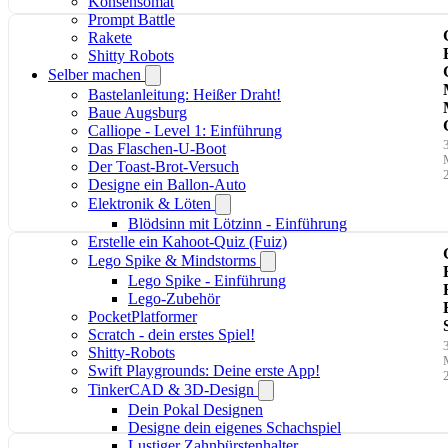
Konsensomat
Prompt Battle
Rakete
Shitty Robots
Selber machen
Bastelanleitung: Heißer Draht!
Baue Augsburg
Calliope - Level 1: Einführung
Das Flaschen-U-Boot
Der Toast-Brot-Versuch
Designe ein Ballon-Auto
Elektronik & Löten
Blödsinn mit Lötzinn - Einführung
Erstelle ein Kahoot-Quiz (Fuiz)
Lego Spike & Mindstorms
Lego Spike - Einführung
Lego-Zubehör
PocketPlatformer
Scratch - dein erstes Spiel!
Shitty-Robots
Swift Playgrounds: Deine erste App!
TinkerCAD & 3D-Design
Dein Pokal Designen
Designe dein eigenes Schachspiel
Lustiger Zahnbürstenhalter