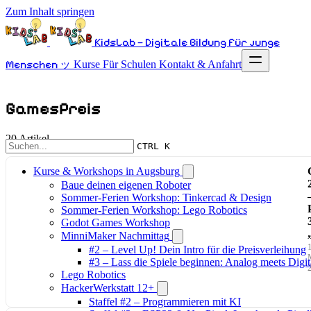
Zum Inhalt springen
KidsLab – Digitale Bildung für junge
Menschen ッ
Kurse
Für Schulen
Kontakt & Anfahrt
GamesPreis
20 Artikel
CTRL K
Kurse & Workshops in Augsburg
Baue deinen eigenen Roboter
Sommer-Ferien Workshop: Tinkercad & Design
Sommer-Ferien Workshop: Lego Robotics
Godot Games Workshop
MinniMaker Nachmittag
#2 – Level Up! Dein Intro für die Preisverleihung
#3 – Lass die Spiele beginnen: Analog meets Digit
Lego Robotics
HackerWerkstatt 12+
Staffel #2 – Programmieren mit KI