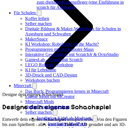
zum digitalen Katzenpfleger (eine Einführung in
scratch für Anfänger)
Für Schulen
Koffer leihen
Selber machen
Digitale Bildung & Maker-Workshops für Schulen in
Augsburg und Schwaben
MakerSpace
KI Workshop: Robolehrer an die Macht?
Programmieren mit der Roboter-Maus
Interaktive Geschichten mit ScratchJr & OctoStudio
GamesLab -- Spiele mit Scratch
LEGO Robotik Workshop
KI für Lehrkräfte
3D-Druck und CAD-Design
Workshops buchen
Minecraft
Das Buch: Programmieren lernen in Minecraft
Designe dein eigenes Schachspiel
Eigene Mods mit MCreator
Minecraft Mods
Designe dein eigenes Schachspiel
Online Programmierkurs
Selber machen
Installation KidsLab-Modpack
Entwerfe dein eigenes
Schachspiel
komplett selbst! Von den Figuren
Installation ModPack
bis zum Spielbrett - alles wird mit
TinkerCAD
gestaltet und am 3D-