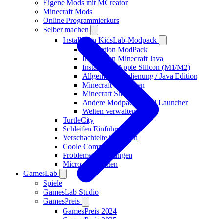
Eigene Mods mit MCreator
Minecraft Mods
Online Programmierkurs
Selber machen
Installation KidsLab-Modpack
Installation ModPack
Installation Minecraft Java
Installation Apple Silicon (M1/M2)
Allgemeine Bedienung / Java Edition
Minecraft Versionen
Minecraft Shader
Andere Modpacks in ATLauncher
Welten verwalten
TurtleCity
Schleifen Einführung
Verschachtelte Schleifen
Coole Commands
Probleme & Lösungen
Microsoft-Konten
GamesLab
Spiele
GamesLab Studio
GamesPreis
GamesPreis 2024