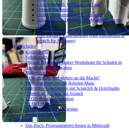
LEGO Robotik Werkstatt – 3 Tage
Offener Nachmittag
Online: Programmieren in Minecraft
Schachfiguren-Designer: 3D-Modellierung mit
Tinkercad
Zum Tierarzt dr. Hc. in nur einer Stunde: Ausbild
zum digitalen Katzenpfleger (eine Einführung in
scratch für Anfänger)
Für Schulen
Koffer leihen
Selber machen
Digitale Bildung & Maker-Workshops für Schulen in
Augsburg und Schwaben
MakerSpace
KI Workshop: Robolehrer an die Macht?
Programmieren mit der Roboter-Maus
Interaktive Geschichten mit ScratchJr & OctoStudio
GamesLab -- Spiele mit Scratch
LEGO Robotik Workshop
KI für Lehrkräfte
3D-Druck und CAD-Design
Workshops buchen
Minecraft
Das Buch: Programmieren lernen in Minecraft