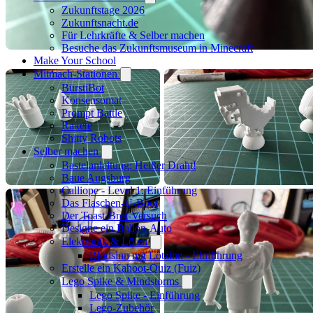
Zukunftstage 2026
Zukunftsnacht.de
Für Lehrkräfte & Selber machen
Besuche das Zukunftsmuseum in Minecraft
Make Your School
Mitmach-Stationen
BürstiBot
Konsensomat
Prompt Battle
Rakete
Shitty Robots
Selber machen
Bastelanleitung: Heißer Draht!
Baue Augsburg
Calliope - Level 1: Einführung
Das Flaschen-U-Boot
Der Toast-Brot-Versuch
Designe ein Ballon-Auto
Elektronik & Löten
Blödsinn mit Lötzinn - Einführung
Erstelle ein Kahoot-Quiz (Fuiz)
Lego Spike & Mindstorms
Lego Spike - Einführung
Lego-Zubehör