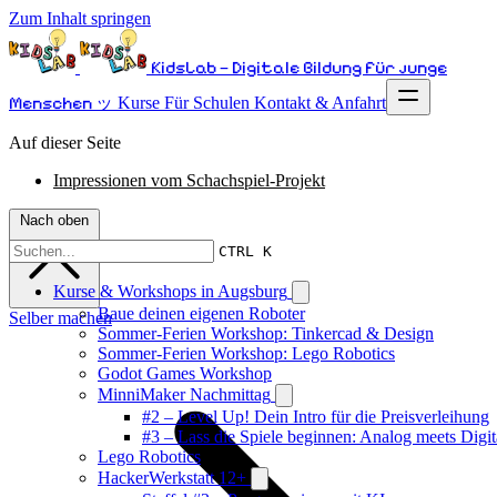
Zum Inhalt springen
KidsLab – Digitale Bildung für junge
Menschen ッ
Kurse
Für Schulen
Kontakt & Anfahrt
Auf dieser Seite
Impressionen vom Schachspiel-Projekt
Nach oben
CTRL K
Kurse & Workshops in Augsburg
Baue deinen eigenen Roboter
Selber machen
Sommer-Ferien Workshop: Tinkercad & Design
Sommer-Ferien Workshop: Lego Robotics
Godot Games Workshop
MinniMaker Nachmittag
#2 – Level Up! Dein Intro für die Preisverleihung
#3 – Lass die Spiele beginnen: Analog meets Digit
Lego Robotics
HackerWerkstatt 12+