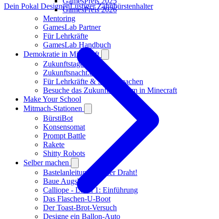
GamesPreis 2025
Dein Pokal Designen
Lustiger Zahnbürstenhalter
GamesPreis 2026
Mentoring
GamesLab Partner
Für Lehrkräfte
GamesLab Handbuch
Demokratie in Minecraft
Zukunftstage 2026
Zukunftsnacht.de
Für Lehrkräfte & Selber machen
Besuche das Zukunftsmuseum in Minecraft
Make Your School
Mitmach-Stationen
BürstiBot
Konsensomat
Prompt Battle
Rakete
Shitty Robots
Selber machen
Bastelanleitung: Heißer Draht!
Baue Augsburg
Calliope - Level 1: Einführung
Das Flaschen-U-Boot
Der Toast-Brot-Versuch
Designe ein Ballon-Auto