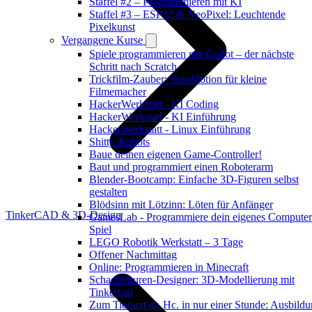
Staffel #2 – Programmieren mit KI
Staffel #3 – ESP32 & NeoPixel: Leuchtende
Pixelkunst
Vergangene Kurse
Spiele programmieren mit Godot – der nächste
Schritt nach Scratch
Trickfilm-Zauber: StopMotion für kleine
Filmemacher
HackerWerkstatt - KI Coding
HackerWerkstatt - KI Einführung
HackerWerkstatt - Linux Einführung
Shitty-Robots
Baue deinen eigenen Game-Controller!
Baut und programmiert einen Roboterarm
Blender-Bootcamp: Einfache 3D-Figuren selbst
gestalten
Blödsinn mit Lötzinn: Löten für Anfänger
TinkerCAD & 3D-Design
GamesLab - Programmiere dein eigenes Computer
Spiel
LEGO Robotik Werkstatt – 3 Tage
Offener Nachmittag
Online: Programmieren in Minecraft
Schachfiguren-Designer: 3D-Modellierung mit
Tinkercad
Zum Tierarzt dr. Hc. in nur einer Stunde: Ausbild