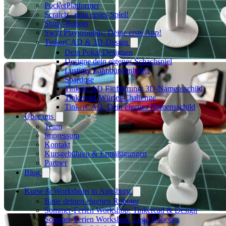
PocketPlatformer
Scratch - dein erstes Spiel!
Shitty-Robots
Swift Playgrounds: Deine erste App!
TinkerCAD & 3D-Design
Dein Pokal Designen
Designe dein eigenes Schachspiel
Lustiger Zahnbürstenhalter
Spardose
TinkerCAD Einführung: 3D-Namensschild
Tinkercad-Würfel-Challenge
TinkerCAD: Dein eigenes Namensschild
Über uns
Team
Impressum
Kontakt
Kursgebühren & Ermäßigungen
Partner
Blog
Kurse & Workshops in Augsburg
Baue deinen eigenen Roboter
Sommer-Ferien Workshop: Tinkercad & Design
Sommer-Ferien Workshop: Lego Robotics