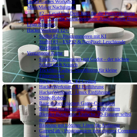
Godot Games Workshop
MinniMaker Nachmittag
#2 – Level Up! Dein Intro für die Preisverleihung
#3 – Lass die Spiele beginnen: Analog meets Digit
Lego Robotics
HackerWerkstatt 12+
Staffel #2 – Programmieren mit KI
Staffel #3 – ESP32 & NeoPixel: Leuchtende
Pixelkunst
Vergangene Kurse
Spiele programmieren mit Godot – der nächste
Schritt nach Scratch
Trickfilm-Zauber: StopMotion für kleine
Filmemacher
HackerWerkstatt - KI Coding
HackerWerkstatt - KI Einführung
HackerWerkstatt - Linux Einführung
Shitty-Robots
Baue deinen eigenen Game-Controller!
Baut und programmiert einen Roboterarm
Blender-Bootcamp: Einfache 3D-Figuren selbst
gestalten
Blödsinn mit Lötzinn: Löten für Anfänger
GamesLab - Programmiere dein eigenes Computer
Spiel