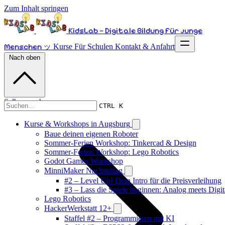
Zum Inhalt springen
KidsLab – Digitale Bildung für junge
Menschen ッ
Kurse
Für Schulen
Kontakt & Anfahrt
Nach oben
Selber machen
CTRL K
Kurse & Workshops in Augsburg
Baue deinen eigenen Roboter
Sommer-Ferien Workshop: Tinkercad & Design
Sommer-Ferien Workshop: Lego Robotics
Godot Games Workshop
MinniMaker Nachmittag
#2 – Level Up! Dein Intro für die Preisverleihung
#3 – Lass die Spiele beginnen: Analog meets Digit
Lego Robotics
HackerWerkstatt 12+
Staffel #2 – Programmieren mit KI