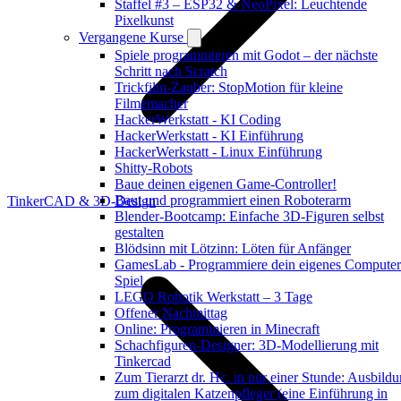
Staffel #3 – ESP32 & NeoPixel: Leuchtende
Pixelkunst
Vergangene Kurse
Spiele programmieren mit Godot – der nächste
Schritt nach Scratch
Trickfilm-Zauber: StopMotion für kleine
Filmemacher
HackerWerkstatt - KI Coding
HackerWerkstatt - KI Einführung
HackerWerkstatt - Linux Einführung
Shitty-Robots
Baue deinen eigenen Game-Controller!
Baut und programmiert einen Roboterarm
TinkerCAD & 3D-Design
Blender-Bootcamp: Einfache 3D-Figuren selbst
gestalten
Blödsinn mit Lötzinn: Löten für Anfänger
GamesLab - Programmiere dein eigenes Computer
Spiel
LEGO Robotik Werkstatt – 3 Tage
Offener Nachmittag
Online: Programmieren in Minecraft
Schachfiguren-Designer: 3D-Modellierung mit
Tinkercad
Zum Tierarzt dr. Hc. in nur einer Stunde: Ausbild
zum digitalen Katzenpfleger (eine Einführung in