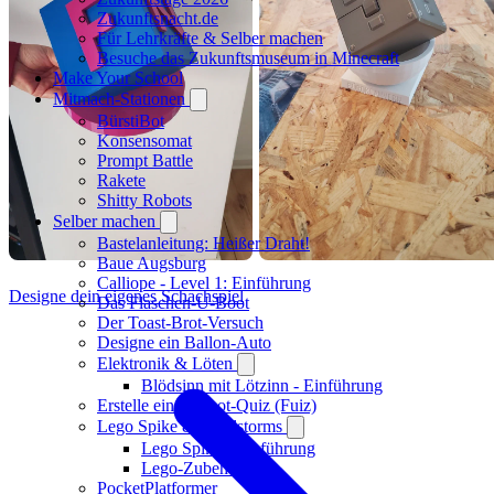
Zukunftsnacht.de
Für Lehrkräfte & Selber machen
Besuche das Zukunftsmuseum in Minecraft
Make Your School
Mitmach-Stationen
BürstiBot
Konsensomat
Prompt Battle
Rakete
Shitty Robots
Selber machen
Bastelanleitung: Heißer Draht!
Baue Augsburg
Calliope - Level 1: Einführung
Designe dein eigenes Schachspiel
Das Flaschen-U-Boot
Der Toast-Brot-Versuch
Designe ein Ballon-Auto
Elektronik & Löten
Blödsinn mit Lötzinn - Einführung
Erstelle ein Kahoot-Quiz (Fuiz)
Lego Spike & Mindstorms
Lego Spike - Einführung
Lego-Zubehör
PocketPlatformer