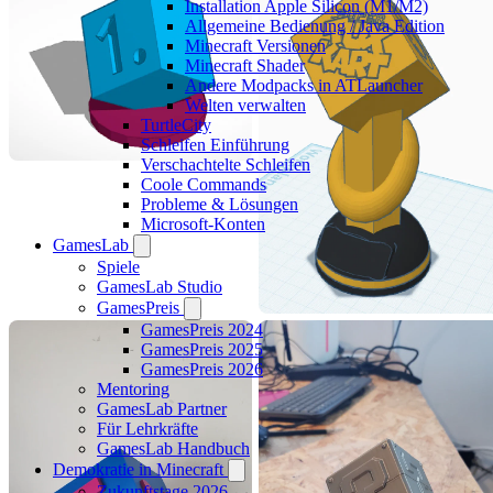
Installation Apple Silicon (M1/M2)
Allgemeine Bedienung / Java Edition
Minecraft Versionen
Minecraft Shader
Andere Modpacks in ATLauncher
Welten verwalten
TurtleCity
Schleifen Einführung
Verschachtelte Schleifen
Coole Commands
Probleme & Lösungen
Microsoft-Konten
GamesLab
Spiele
GamesLab Studio
GamesPreis
GamesPreis 2024
GamesPreis 2025
GamesPreis 2026
Mentoring
GamesLab Partner
Für Lehrkräfte
GamesLab Handbuch
Demokratie in Minecraft
Zukunftstage 2026