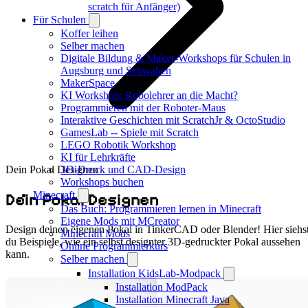
scratch für Anfänger)
Für Schulen
Koffer leihen
Selber machen
Digitale Bildung & Maker-Workshops für Schulen in
Augsburg und Schwaben
MakerSpace
KI Workshop: Robolehrer an die Macht?
Programmieren mit der Roboter-Maus
Interaktive Geschichten mit ScratchJr & OctoStudio
GamesLab -- Spiele mit Scratch
LEGO Robotik Workshop
KI für Lehrkräfte
Dein Pokal Designen
3D-Druck und CAD-Design
Workshops buchen
Minecraft
Dein Pokal Designen
Das Buch: Programmieren lernen in Minecraft
Eigene Mods mit MCreator
Design deinen eigenen Pokal in TinkerCAD oder Blender! Hier siehs
Minecraft Mods
du Beispiele, wie ein selbst designter 3D-gedruckter Pokal aussehen
Online Programmierkurs
kann.
Selber machen
Installation KidsLab-Modpack
Installation ModPack
Installation Minecraft Java