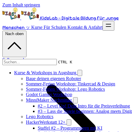
Zum Inhalt springen
KidsLab – Digitale Bildung für junge
Menschen ッ
Kurse
Für Schulen
Kontakt & Anfahrt
Nach oben
Selber machen
CTRL K
Kurse & Workshops in Augsburg
Baue deinen eigenen Roboter
Sommer-Ferien Workshop: Tinkercad & Design
Sommer-Ferien Workshop: Lego Robotics
Godot Games Workshop
MinniMaker Nachmittag
#2 – Level Up! Dein Intro für die Preisverleihung
#3 – Lass die Spiele beginnen: Analog meets Digit
Lego Robotics
HackerWerkstatt 12+
Staffel #2 – Programmieren mit KI