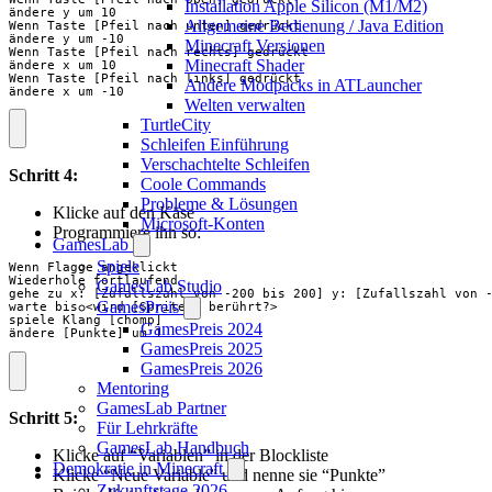
Installation Apple Silicon (M1/M2)
ändere y um 10

Allgemeine Bedienung / Java Edition
Wenn Taste [Pfeil nach unten] gedrückt

ändere y um -10

Minecraft Versionen
Wenn Taste [Pfeil nach rechts] gedrückt

Minecraft Shader
ändere x um 10

Wenn Taste [Pfeil nach links] gedrückt

Andere Modpacks in ATLauncher
ändere x um -10
Welten verwalten
TurtleCity
Schleifen Einführung
Verschachtelte Schleifen
Schritt 4:
Coole Commands
Probleme & Lösungen
Klicke auf den Käse
Microsoft-Konten
Programmiere ihn so:
GamesLab
Spiele
Wenn Flagge angeklickt

Wiederhole fortlaufend

GamesLab Studio
gehe zu x: [Zufallszahl von -200 bis 200] y: [Zufallszahl von -
GamesPreis
warte bis <wird [Sprite1] berührt?>

spiele Klang [chomp]

GamesPreis 2024
ändere [Punkte] um 1
GamesPreis 2025
GamesPreis 2026
Mentoring
GamesLab Partner
Schritt 5:
Für Lehrkräfte
GamesLab Handbuch
Klicke auf “Variablen” in der Blockliste
Demokratie in Minecraft
Klicke “Neue Variable” und nenne sie “Punkte”
Zukunftstage 2026