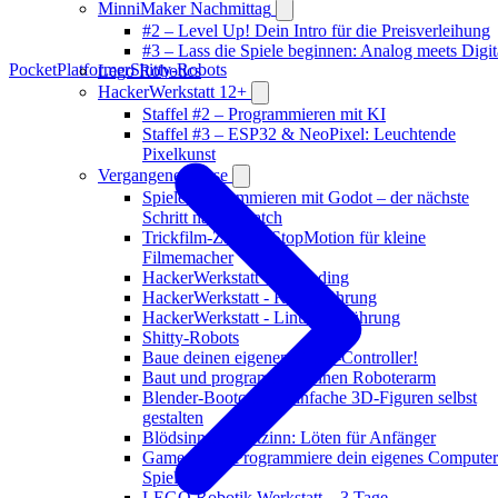
MinniMaker Nachmittag
#2 – Level Up! Dein Intro für die Preisverleihung
#3 – Lass die Spiele beginnen: Analog meets Digit
PocketPlatformer
Shitty-Robots
Lego Robotics
HackerWerkstatt 12+
Staffel #2 – Programmieren mit KI
Staffel #3 – ESP32 & NeoPixel: Leuchtende
Pixelkunst
Vergangene Kurse
Spiele programmieren mit Godot – der nächste
Schritt nach Scratch
Trickfilm-Zauber: StopMotion für kleine
Filmemacher
HackerWerkstatt - KI Coding
HackerWerkstatt - KI Einführung
HackerWerkstatt - Linux Einführung
Shitty-Robots
Baue deinen eigenen Game-Controller!
Baut und programmiert einen Roboterarm
Blender-Bootcamp: Einfache 3D-Figuren selbst
gestalten
Blödsinn mit Lötzinn: Löten für Anfänger
GamesLab - Programmiere dein eigenes Computer
Spiel
LEGO Robotik Werkstatt – 3 Tage