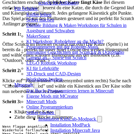
Geschichten erschaffst.
Spielidee: Katze fängt Käse
Bei diesem
scratch für Anfänger)
einfachen Fangspiel steuerst du eine Katze, die durch die Gegend läuf
Für Schulen
und Käsestücke einsammelt. Jedes gefangene Käsestück gibt Punkte.
Koffer leihen
Das Spiel wird mit den Pfeiltasten gesteuert und ist perfekt für Scratch
Selber machen
Anfänger geeignet.
Digitale Bildung & Maker-Workshops für Schulen in
Augsburg und Schwaben
Schritt 1:
MakerSpace
KI Workshop: Robolehrer an die Macht?
Öffne Scratch im Browser (scratch.mit.edu) Die Katze (Sprite1) ist
Programmieren mit der Roboter-Maus
bereits da - perfekt für unser Spiel Lösche den weißen Hintergrund
Interaktive Geschichten mit ScratchJr & OctoStudio
und wähle einen schönen Hintergrund aus der Bibliothek (z.B.
GamesLab -- Spiele mit Scratch
“Outdoors” oder “Park”)
LEGO Robotik Workshop
KI für Lehrkräfte
Schritt 2:
3D-Druck und CAD-Design
Workshops buchen
Klicke auf “Figur wählen” (Katzensymbol unten rechts) Suche nach
Minecraft
“Cheese” oder “Food” und wähle ein Käsestück aus Der Käse sollte
Das Buch: Programmieren lernen in Minecraft
nun neben der Katze erscheinen
Eigene Mods mit MCreator
Schritt 3:
Minecraft Mods
Online Programmierkurs
Klicke auf die Katze
Selber machen
Ziehe diese Blöcke zusammen:
Installation KidsLab-Modpack
Installation ModPack
Wenn Flagge angeklickt

Installation Minecraft Java
Wiederhole fortlaufend

Wenn Taste [Pfeil nach oben] gedrückt
