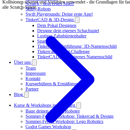
Kollisionen erkennt und Variablen verwendet - die Grundlagen für fas
Scratch - dein erstes Spiel!
alle Scratch-Spiele.
Shitty-Robots
Swift Playgrounds: Deine erste App!
TinkerCAD & 3D-Design
Dein Pokal Designen
Designe dein eigenes Schachspiel
Lustiger Zahnbürstenhalter
Spardose
TinkerCAD Einführung: 3D-Namensschild
Tinkercad-Würfel-Challenge
TinkerCAD: Dein eigenes Namensschild
Über uns
Team
Impressum
Kontakt
Kursgebühren & Ermäßigungen
Partner
Blog
Kurse & Workshops in Augsburg
Baue deinen eigenen Roboter
Sommer-Ferien Workshop: Tinkercad & Design
Sommer-Ferien Workshop: Lego Robotics
Godot Games Workshop