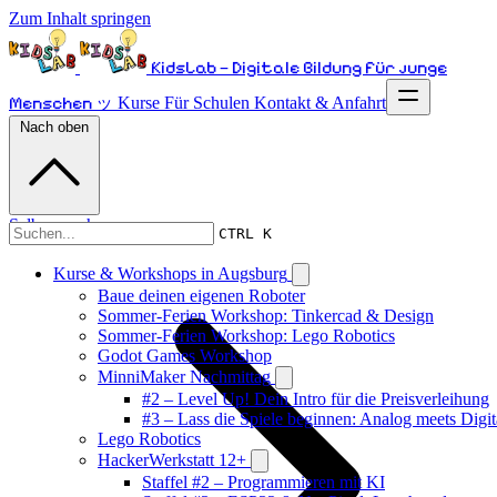
Zum Inhalt springen
KidsLab – Digitale Bildung für junge
Menschen ッ
Kurse
Für Schulen
Kontakt & Anfahrt
Nach oben
Selber machen
CTRL K
Kurse & Workshops in Augsburg
Baue deinen eigenen Roboter
Sommer-Ferien Workshop: Tinkercad & Design
Sommer-Ferien Workshop: Lego Robotics
Godot Games Workshop
MinniMaker Nachmittag
#2 – Level Up! Dein Intro für die Preisverleihung
#3 – Lass die Spiele beginnen: Analog meets Digit
Lego Robotics
HackerWerkstatt 12+
Staffel #2 – Programmieren mit KI