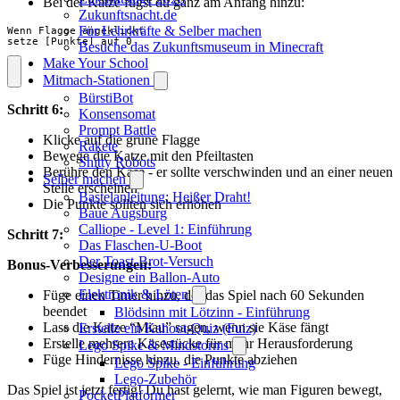
Bei der Katze fügst du ganz am Anfang hinzu:
Zukunftsnacht.de
Für Lehrkräfte & Selber machen
Wenn Flagge angeklickt

setze [Punkte] auf 0
Besuche das Zukunftsmuseum in Minecraft
Make Your School
Mitmach-Stationen
BürstiBot
Schritt 6:
Konsensomat
Prompt Battle
Klicke auf die grüne Flagge
Rakete
Bewege die Katze mit den Pfeiltasten
Shitty Robots
Berühre den Käse - er sollte verschwinden und an einer neuen
Selber machen
Stelle erscheinen
Bastelanleitung: Heißer Draht!
Die Punkte sollten sich erhöhen
Baue Augsburg
Calliope - Level 1: Einführung
Schritt 7:
Das Flaschen-U-Boot
Der Toast-Brot-Versuch
Bonus-Verbesserungen:
Designe ein Ballon-Auto
Elektronik & Löten
Füge einen Timer hinzu, der das Spiel nach 60 Sekunden
beendet
Blödsinn mit Lötzinn - Einführung
Lass die Katze “Miau” sagen, wenn sie Käse fängt
Erstelle ein Kahoot-Quiz (Fuiz)
Erstelle mehrere Käsestücke für mehr Herausforderung
Lego Spike & Mindstorms
Füge Hindernisse hinzu, die Punkte abziehen
Lego Spike - Einführung
Lego-Zubehör
Das Spiel ist jetzt fertig! Du hast gelernt, wie man Figuren bewegt,
PocketPlatformer