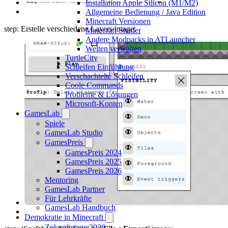
Installation Apple Silicon (M1/M2)
Allgemeine Bedienung / Java Edition
Minecraft Versionen
step: Erstelle verschiedene Layers image:
Minecraft Shader
Andere Modpacks in ATLauncher
Welten verwalten
TurtleCity
Schleifen Einführung
Verschachtelte Schleifen
Coole Commands
Probleme & Lösungen
Microsoft-Konten
GamesLab
Spiele
GamesLab Studio
GamesPreis
GamesPreis 2024
GamesPreis 2025
GamesPreis 2026
Mentoring
GamesLab Partner
Für Lehrkräfte
GamesLab Handbuch
Demokratie in Minecraft
Zukunftstage 2026