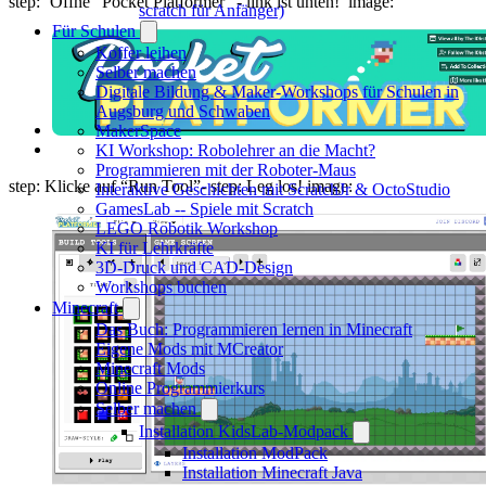
step: ‘Öffne “Pocket Platformer” - link ist unten!’ image:
scratch für Anfänger)
Für Schulen
Koffer leihen
Selber machen
Digitale Bildung & Maker-Workshops für Schulen in
Augsburg und Schwaben
MakerSpace
KI Workshop: Robolehrer an die Macht?
Programmieren mit der Roboter-Maus
step: Klicke auf “Run Tool”- step: Leg los! image:
Interaktive Geschichten mit ScratchJr & OctoStudio
GamesLab -- Spiele mit Scratch
LEGO Robotik Workshop
KI für Lehrkräfte
3D-Druck und CAD-Design
Workshops buchen
Minecraft
Das Buch: Programmieren lernen in Minecraft
Eigene Mods mit MCreator
Minecraft Mods
Online Programmierkurs
Selber machen
Installation KidsLab-Modpack
Installation ModPack
Installation Minecraft Java