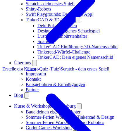
Scratch - dein erstes Spiel!
Shitty-Robots
Swift Playgrounds: Deine erste App!
TinkerCAD & 3D-Design
Dein Pokal Designen
Designe dein eigenes Schachspiel
Lustiger Zahnbürstenhalter
Spardose
TinkerCAD Einführung: 3D-Namensschild
Tinkercad-Würfel-Challenge
TinkerCAD: Dein eigenes Namensschild
Über uns
Team
Erstelle ein Kahoot-Quiz (Fuiz)
Scratch - dein erstes Spiel!
Impressum
Kontakt
Kursgebühren & Ermäßigungen
Partner
Blog
Kurse & Workshops in Augsburg
Baue deinen eigenen Roboter
Sommer-Ferien Workshop: Tinkercad & Design
Sommer-Ferien Workshop: Lego Robotics
Godot Games Workshop