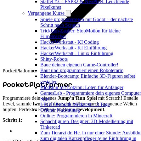
Staffel #3 – ESP32 & NeoPixel: Leuchtende
Pixelkunst
Vergangene Kurse
Spiele programmieren mit Godot – der nächste
Schritt nach Scratch
Trickfilm-Zauber: StopMotion für kleine
Filmemacher
HackerWerkstatt - KI Coding
HackerWerkstatt - KI Einführung
HackerWerkstatt - Linux Einführung
Shitty-Robots
Baue deinen eigenen Game-Controller!
Baut und programmiert einen Roboterarm
PocketPlatformer
Blender-Bootcamp: Einfache 3D-Figuren selbst
gestalten
PocketPlatformer
Blödsinn mit Lötzinn: Löten für Anfänger
GamesLab - Programmiere dein eigenes Computer
Programmiere dein eigenes
Jump’n’Run Spiel
mit Scratch! Erstelle
Spiel
Level, sammle Items und lasse deine Figur durch spannende Welten
LEGO Robotik Werkstatt – 3 Tage
hüpfen. Perfekter Einstieg ins
Game Development
.
Offener Nachmittag
Online: Programmieren in Minecraft
Schritt 1:
Schachfiguren-Designer: 3D-Modellierung mit
Tinkercad
Zum Tierarzt dr. Hc. in nur einer Stunde: Ausbild
zum digitalen Katzenpfleger (eine Einführung in