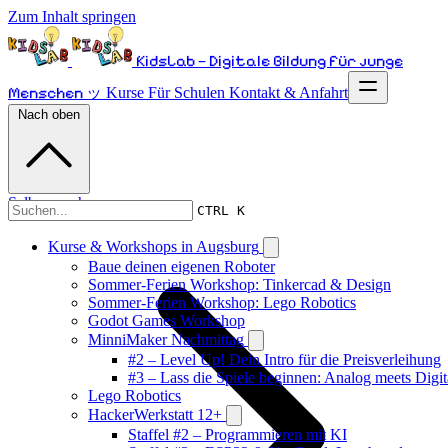
Zum Inhalt springen
KidsLab – Digitale Bildung für junge
Menschen ッ
Kurse
Für Schulen
Kontakt & Anfahrt
Nach oben
Selber machen
CTRL K
Kurse & Workshops in Augsburg
Baue deinen eigenen Roboter
Sommer-Ferien Workshop: Tinkercad & Design
Sommer-Ferien Workshop: Lego Robotics
Godot Games Workshop
MinniMaker Nachmittag
#2 – Level Up! Dein Intro für die Preisverleihung
#3 – Lass die Spiele beginnen: Analog meets Digit
Lego Robotics
HackerWerkstatt 12+
Staffel #2 – Programmieren mit KI