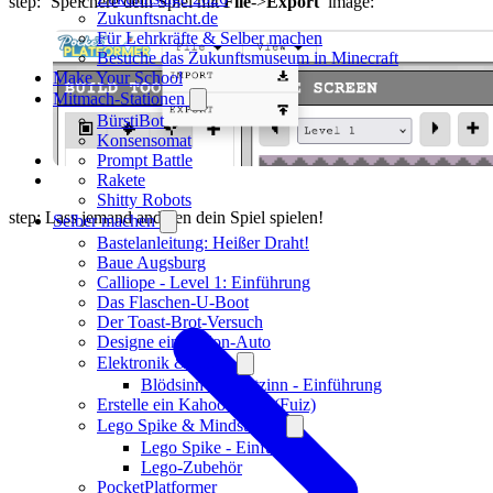
step: ‘Speichere dein Spiel mit
File
->
Export
’ image:
Zukunftsnacht.de
Für Lehrkräfte & Selber machen
Besuche das Zukunftsmuseum in Minecraft
Make Your School
Mitmach-Stationen
BürstiBot
Konsensomat
Prompt Battle
Rakete
Shitty Robots
step: Lass jemand anderen dein Spiel spielen!
Selber machen
Bastelanleitung: Heißer Draht!
Baue Augsburg
Calliope - Level 1: Einführung
Das Flaschen-U-Boot
Der Toast-Brot-Versuch
Designe ein Ballon-Auto
Elektronik & Löten
Blödsinn mit Lötzinn - Einführung
Erstelle ein Kahoot-Quiz (Fuiz)
Lego Spike & Mindstorms
Lego Spike - Einführung
Lego-Zubehör
PocketPlatformer