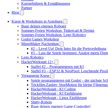
Kursgebühren & Ermäßigungen
Partner
Blog
Kurse & Workshops in Augsburg
Baue deinen eigenen Roboter
Sommer-Ferien Workshop: Tinkercad & Design
Sommer-Ferien Workshop: Lego Robotics
Godot Games Workshop
MinniMaker Nachmittag
#2 – Level Up! Dein Intro für die Preisverleihung
#3 – Lass die Spiele beginnen: Analog meets Digit
Lego Robotics
HackerWerkstatt 12+
Staffel #2 – Programmieren mit KI
Staffel #3 – ESP32 & NeoPixel: Leuchtende Pixel
Vergangene Kurse
Spiele programmieren mit Godot – der nächste Schr
Trickfilm-Zauber: StopMotion für kleine Filmema
HackerWerkstatt - KI Coding
HackerWerkstatt - KI Einführung
HackerWerkstatt - Linux Einführung
Shitty-Robots
Baue deinen eigenen Game-Controller!