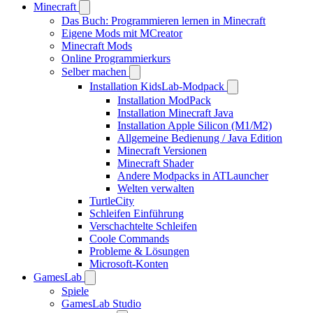
Minecraft
Das Buch: Programmieren lernen in Minecraft
Eigene Mods mit MCreator
Minecraft Mods
Online Programmierkurs
Selber machen
Installation KidsLab-Modpack
Installation ModPack
Installation Minecraft Java
Installation Apple Silicon (M1/M2)
Allgemeine Bedienung / Java Edition
Minecraft Versionen
Minecraft Shader
Andere Modpacks in ATLauncher
Welten verwalten
TurtleCity
Schleifen Einführung
Verschachtelte Schleifen
Coole Commands
Probleme & Lösungen
Microsoft-Konten
GamesLab
Spiele
GamesLab Studio