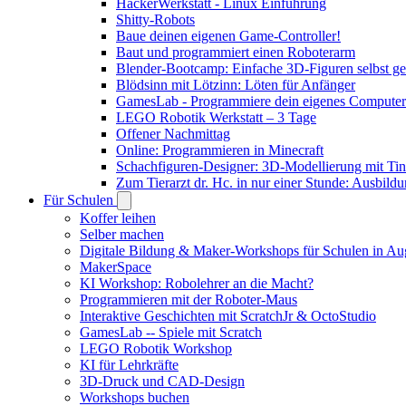
HackerWerkstatt - Linux Einführung
Shitty-Robots
Baue deinen eigenen Game-Controller!
Baut und programmiert einen Roboterarm
Blender-Bootcamp: Einfache 3D-Figuren selbst ges
Blödsinn mit Lötzinn: Löten für Anfänger
GamesLab - Programmiere dein eigenes Computer
LEGO Robotik Werkstatt – 3 Tage
Offener Nachmittag
Online: Programmieren in Minecraft
Schachfiguren-Designer: 3D-Modellierung mit Ti
Zum Tierarzt dr. Hc. in nur einer Stunde: Ausbild
Für Schulen
Koffer leihen
Selber machen
Digitale Bildung & Maker-Workshops für Schulen in A
MakerSpace
KI Workshop: Robolehrer an die Macht?
Programmieren mit der Roboter-Maus
Interaktive Geschichten mit ScratchJr & OctoStudio
GamesLab -- Spiele mit Scratch
LEGO Robotik Workshop
KI für Lehrkräfte
3D-Druck und CAD-Design
Workshops buchen