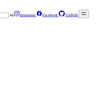
Instagram
Facebook
GitHub
⌘
K