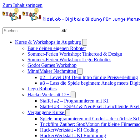
Zum Inhalt springen
KidsLab – Digitale Bildung für junge Men
⌘
K
Kurse & Workshops in Augsburg
Baue deinen eigenen Roboter
Sommer-Ferien Workshop: Tinkercad & Design
Sommer-Ferien Workshop: Lego Robotics
Godot Games Workshop
MinniMaker Nachmittag
#2 – Level Up! Dein Intro für die Preisverleihung
#3 – Lass die Spiele beginnen: Analog meets Digit
Lego Robotics
HackerWerkstatt 12+
Staffel #2 – Programmieren mit KI
Staffel #3 – ESP32 & NeoPixel: Leuchtende Pixel
Vergangene Kurse
Spiele programmieren mit Godot – der nächste Schr
Trickfilm-Zauber: StopMotion für kleine Filmema
HackerWerkstatt - KI Coding
HackerWerkstatt - KI Einführung