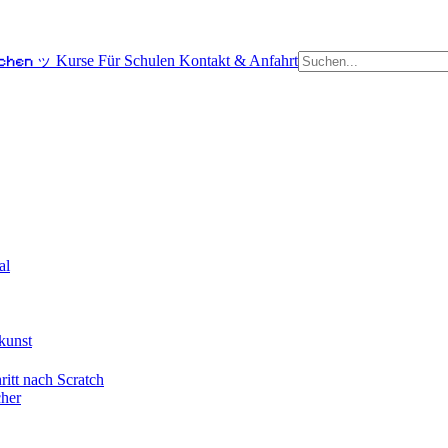
schen ッ
Kurse
Für Schulen
Kontakt & Anfahrt
al
kunst
itt nach Scratch
cher