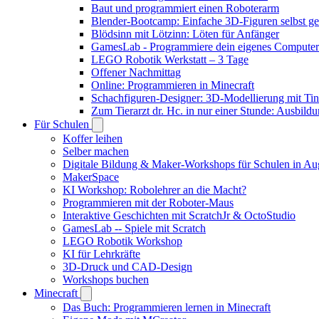
Baut und programmiert einen Roboterarm
Blender-Bootcamp: Einfache 3D-Figuren selbst ges
Blödsinn mit Lötzinn: Löten für Anfänger
GamesLab - Programmiere dein eigenes Computer
LEGO Robotik Werkstatt – 3 Tage
Offener Nachmittag
Online: Programmieren in Minecraft
Schachfiguren-Designer: 3D-Modellierung mit Ti
Zum Tierarzt dr. Hc. in nur einer Stunde: Ausbild
Für Schulen
Koffer leihen
Selber machen
Digitale Bildung & Maker-Workshops für Schulen in A
MakerSpace
KI Workshop: Robolehrer an die Macht?
Programmieren mit der Roboter-Maus
Interaktive Geschichten mit ScratchJr & OctoStudio
GamesLab -- Spiele mit Scratch
LEGO Robotik Workshop
KI für Lehrkräfte
3D-Druck und CAD-Design
Workshops buchen
Minecraft
Das Buch: Programmieren lernen in Minecraft