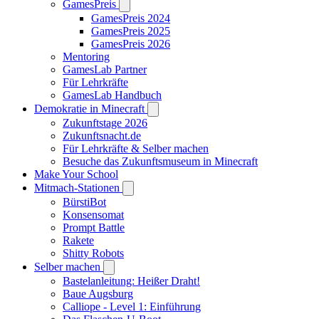
GamesPreis
GamesPreis 2024
GamesPreis 2025
GamesPreis 2026
Mentoring
GamesLab Partner
Für Lehrkräfte
GamesLab Handbuch
Demokratie in Minecraft
Zukunftstage 2026
Zukunftsnacht.de
Für Lehrkräfte & Selber machen
Besuche das Zukunftsmuseum in Minecraft
Make Your School
Mitmach-Stationen
BürstiBot
Konsensomat
Prompt Battle
Rakete
Shitty Robots
Selber machen
Bastelanleitung: Heißer Draht!
Baue Augsburg
Calliope - Level 1: Einführung