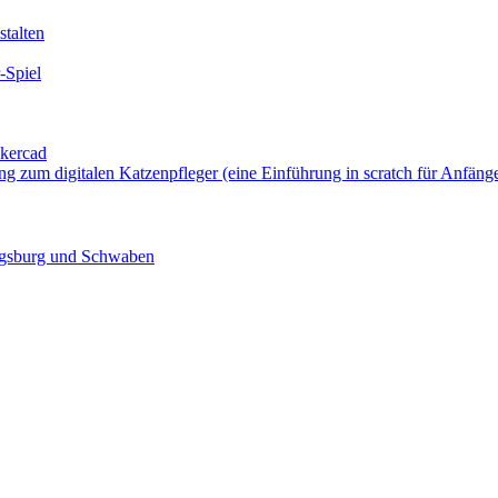
talten
-Spiel
nkercad
ung zum digitalen Katzenpfleger (eine Einführung in scratch für Anfäng
ugsburg und Schwaben