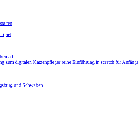
talten
-Spiel
nkercad
ung zum digitalen Katzenpfleger (eine Einführung in scratch für Anfäng
ugsburg und Schwaben