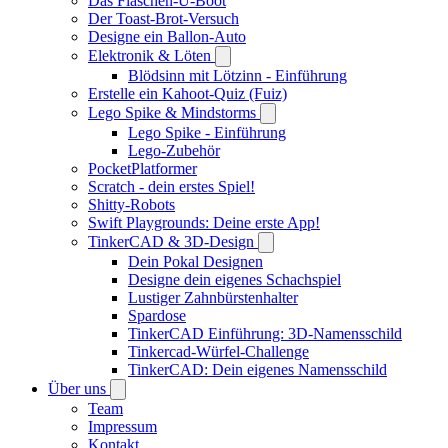
Das Flaschen-U-Boot
Der Toast-Brot-Versuch
Designe ein Ballon-Auto
Elektronik & Löten
Blödsinn mit Lötzinn - Einführung
Erstelle ein Kahoot-Quiz (Fuiz)
Lego Spike & Mindstorms
Lego Spike - Einführung
Lego-Zubehör
PocketPlatformer
Scratch - dein erstes Spiel!
Shitty-Robots
Swift Playgrounds: Deine erste App!
TinkerCAD & 3D-Design
Dein Pokal Designen
Designe dein eigenes Schachspiel
Lustiger Zahnbürstenhalter
Spardose
TinkerCAD Einführung: 3D-Namensschild
Tinkercad-Würfel-Challenge
TinkerCAD: Dein eigenes Namensschild
Über uns
Team
Impressum
Kontakt