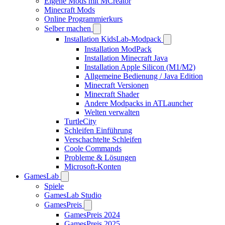
Eigene Mods mit MCreator
Minecraft Mods
Online Programmierkurs
Selber machen
Installation KidsLab-Modpack
Installation ModPack
Installation Minecraft Java
Installation Apple Silicon (M1/M2)
Allgemeine Bedienung / Java Edition
Minecraft Versionen
Minecraft Shader
Andere Modpacks in ATLauncher
Welten verwalten
TurtleCity
Schleifen Einführung
Verschachtelte Schleifen
Coole Commands
Probleme & Lösungen
Microsoft-Konten
GamesLab
Spiele
GamesLab Studio
GamesPreis
GamesPreis 2024
GamesPreis 2025