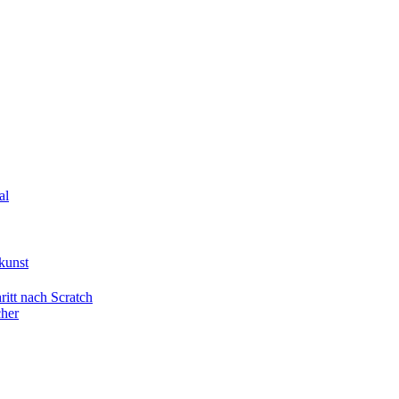
al
kunst
itt nach Scratch
cher