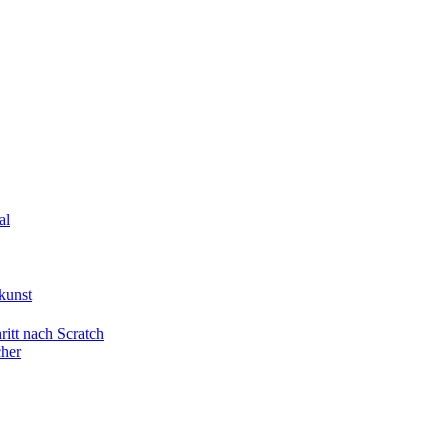
al
kunst
itt nach Scratch
cher