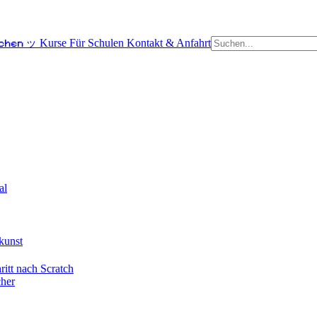
schen ッ
Kurse
Für Schulen
Kontakt & Anfahrt
al
kunst
itt nach Scratch
cher