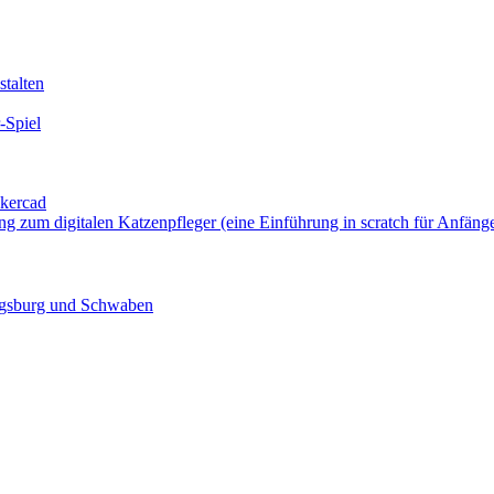
talten
-Spiel
nkercad
ung zum digitalen Katzenpfleger (eine Einführung in scratch für Anfäng
ugsburg und Schwaben