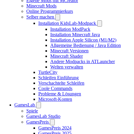
Eigene Mods mit MCreator
Minecraft Mods
Online Programmierkurs
Selber machen
Installation KidsLab-Modpack
Installation ModPack
Installation Minecraft Java
Installation Apple Silicon (M1/M2)
Allgemeine Bedienung / Java Edition
Minecraft Versionen
Minecraft Shader
Andere Modpacks in ATLauncher
Welten verwalten
TurtleCity
Schleifen Einführung
Verschachtelte Schleifen
Coole Commands
Probleme & Lösungen
Microsoft-Konten
GamesLab
Spiele
GamesLab Studio
GamesPreis
GamesPreis 2024
GamesPreis 2025