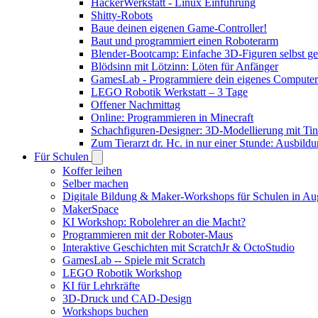
HackerWerkstatt - Linux Einführung
Shitty-Robots
Baue deinen eigenen Game-Controller!
Baut und programmiert einen Roboterarm
Blender-Bootcamp: Einfache 3D-Figuren selbst ges
Blödsinn mit Lötzinn: Löten für Anfänger
GamesLab - Programmiere dein eigenes Computer
LEGO Robotik Werkstatt – 3 Tage
Offener Nachmittag
Online: Programmieren in Minecraft
Schachfiguren-Designer: 3D-Modellierung mit Ti
Zum Tierarzt dr. Hc. in nur einer Stunde: Ausbild
Für Schulen
Koffer leihen
Selber machen
Digitale Bildung & Maker-Workshops für Schulen in A
MakerSpace
KI Workshop: Robolehrer an die Macht?
Programmieren mit der Roboter-Maus
Interaktive Geschichten mit ScratchJr & OctoStudio
GamesLab -- Spiele mit Scratch
LEGO Robotik Workshop
KI für Lehrkräfte
3D-Druck und CAD-Design
Workshops buchen