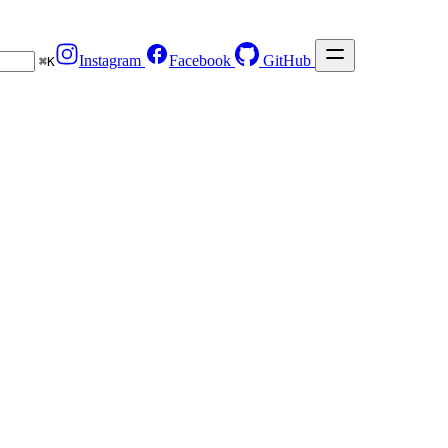
Instagram
Facebook
GitHub
⌘
K