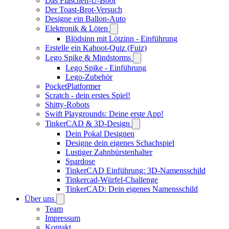
Das Flaschen-U-Boot
Der Toast-Brot-Versuch
Designe ein Ballon-Auto
Elektronik & Löten
Blödsinn mit Lötzinn - Einführung
Erstelle ein Kahoot-Quiz (Fuiz)
Lego Spike & Mindstorms
Lego Spike - Einführung
Lego-Zubehör
PocketPlatformer
Scratch - dein erstes Spiel!
Shitty-Robots
Swift Playgrounds: Deine erste App!
TinkerCAD & 3D-Design
Dein Pokal Designen
Designe dein eigenes Schachspiel
Lustiger Zahnbürstenhalter
Spardose
TinkerCAD Einführung: 3D-Namensschild
Tinkercad-Würfel-Challenge
TinkerCAD: Dein eigenes Namensschild
Über uns
Team
Impressum
Kontakt