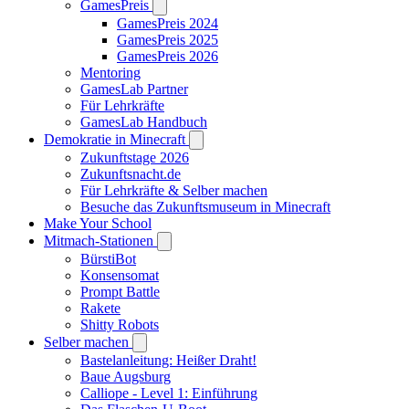
GamesPreis
GamesPreis 2024
GamesPreis 2025
GamesPreis 2026
Mentoring
GamesLab Partner
Für Lehrkräfte
GamesLab Handbuch
Demokratie in Minecraft
Zukunftstage 2026
Zukunftsnacht.de
Für Lehrkräfte & Selber machen
Besuche das Zukunftsmuseum in Minecraft
Make Your School
Mitmach-Stationen
BürstiBot
Konsensomat
Prompt Battle
Rakete
Shitty Robots
Selber machen
Bastelanleitung: Heißer Draht!
Baue Augsburg
Calliope - Level 1: Einführung