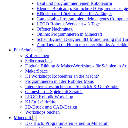
Baut und programmiert einen Roboterarm
Blender-Bootcamp: Einfache 3D-Figuren selbst ges
Blödsinn mit Lötzinn: Löten für Anfänger
GamesLab - Programmiere dein eigenes Computer
LEGO Robotik Werkstatt – 3 Tage
Offener Nachmittag
Online: Programmieren in Minecraft
Schachfiguren-Designer: 3D-Modellierung mit Ti
Zum Tierarzt dr. Hc. in nur einer Stunde: Ausbild
Für Schulen
Koffer leihen
Selber machen
Digitale Bildung & Maker-Workshops für Schulen in A
MakerSpace
KI Workshop: Robolehrer an die Macht?
Programmieren mit der Roboter-Maus
Interaktive Geschichten mit ScratchJr & OctoStudio
GamesLab -- Spiele mit Scratch
LEGO Robotik Workshop
KI für Lehrkräfte
3D-Druck und CAD-Design
Workshops buchen
Minecraft
Das Buch: Programmieren lernen in Minecraft