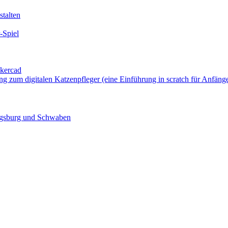
talten
-Spiel
nkercad
ung zum digitalen Katzenpfleger (eine Einführung in scratch für Anfäng
ugsburg und Schwaben