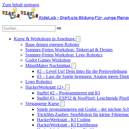
Zum Inhalt springen
KidsLab – Digitale Bildung für junge Men
⌘
K
Kurse & Workshops in Augsburg
Baue deinen eigenen Roboter
Sommer-Ferien Workshop: Tinkercad & Design
Sommer-Ferien Workshop: Lego Robotics
Godot Games Workshop
MinniMaker Nachmittag
#2 – Level Up! Dein Intro für die Preisverleihung
#3 – Lass die Spiele beginnen: Analog meets Digit
Lego Robotics
HackerWerkstatt 12+
Staffel #2 – Programmieren mit KI
Staffel #3 – ESP32 & NeoPixel: Leuchtende Pixel
Vergangene Kurse
Spiele programmieren mit Godot – der nächste Schr
Trickfilm-Zauber: StopMotion für kleine Filmema
HackerWerkstatt - KI Coding
HackerWerkstatt - KI Einführung