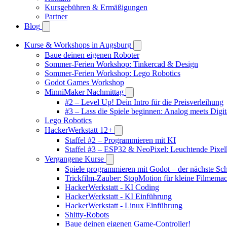
Kursgebühren & Ermäßigungen
Partner
Blog
Kurse & Workshops in Augsburg
Baue deinen eigenen Roboter
Sommer-Ferien Workshop: Tinkercad & Design
Sommer-Ferien Workshop: Lego Robotics
Godot Games Workshop
MinniMaker Nachmittag
#2 – Level Up! Dein Intro für die Preisverleihung
#3 – Lass die Spiele beginnen: Analog meets Digit
Lego Robotics
HackerWerkstatt 12+
Staffel #2 – Programmieren mit KI
Staffel #3 – ESP32 & NeoPixel: Leuchtende Pixel
Vergangene Kurse
Spiele programmieren mit Godot – der nächste Schr
Trickfilm-Zauber: StopMotion für kleine Filmema
HackerWerkstatt - KI Coding
HackerWerkstatt - KI Einführung
HackerWerkstatt - Linux Einführung
Shitty-Robots
Baue deinen eigenen Game-Controller!