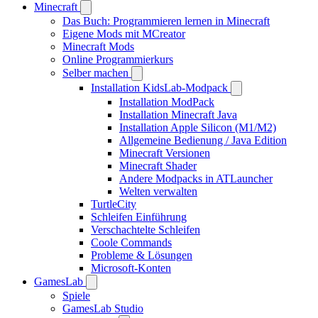
Minecraft
Das Buch: Programmieren lernen in Minecraft
Eigene Mods mit MCreator
Minecraft Mods
Online Programmierkurs
Selber machen
Installation KidsLab-Modpack
Installation ModPack
Installation Minecraft Java
Installation Apple Silicon (M1/M2)
Allgemeine Bedienung / Java Edition
Minecraft Versionen
Minecraft Shader
Andere Modpacks in ATLauncher
Welten verwalten
TurtleCity
Schleifen Einführung
Verschachtelte Schleifen
Coole Commands
Probleme & Lösungen
Microsoft-Konten
GamesLab
Spiele
GamesLab Studio