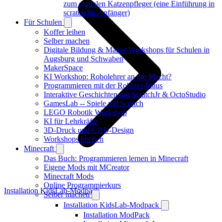
zum digitalen Katzenpfleger (eine Einführung in
scratch für Anfänger)
Für Schulen
Koffer leihen
Selber machen
Digitale Bildung & Maker-Workshops für Schulen in
Augsburg und Schwaben
MakerSpace
KI Workshop: Robolehrer an die Macht?
Programmieren mit der Roboter-Maus
Interaktive Geschichten mit ScratchJr & OctoStudio
GamesLab -- Spiele mit Scratch
LEGO Robotik Workshop
KI für Lehrkräfte
3D-Druck und CAD-Design
Workshops buchen
Minecraft
Das Buch: Programmieren lernen in Minecraft
Eigene Mods mit MCreator
Minecraft Mods
Online Programmierkurs
Installation KidsLab-Modpack
Selber machen
Installation KidsLab-Modpack
Installation ModPack