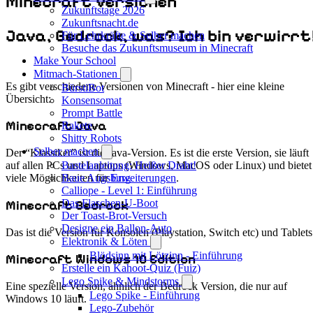
Minecraft Versionen
Zukunftstage 2026
Zukunftsnacht.de
Java, Bedrock, was? Ich bin verwirrt
Für Lehrkräfte & Selber machen
Besuche das Zukunftsmuseum in Minecraft
Make Your School
Mitmach-Stationen
Es gibt verschiedene Versionen von Minecraft - hier eine kleine
BürstiBot
Übersicht:
Konsensomat
Prompt Battle
Minecraft Java
Rakete
Shitty Robots
Selber machen
Der “Klassiker” ist die Java-Version. Es ist die erste Version, sie läuft
Bastelanleitung: Heißer Draht!
auf allen PCs und Laptops (Windows, MacOS oder Linux) und bietet
Baue Augsburg
viele Möglichkeiten für
Erweiterungen
.
Calliope - Level 1: Einführung
Das Flaschen-U-Boot
Minecraft Bedrock
Der Toast-Brot-Versuch
Designe ein Ballon-Auto
Das ist die Version für Konsolen (Playstation, Switch etc) und Tablets
Elektronik & Löten
Blödsinn mit Lötzinn - Einführung
Minecraft Windows 10 Edition
Erstelle ein Kahoot-Quiz (Fuiz)
Lego Spike & Mindstorms
Eine spezielle Version, ähnlich der Bedrock Version, die nur auf
Lego Spike - Einführung
Windows 10 läuft.
Lego-Zubehör