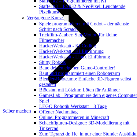
Staffel #2 – Programmieren mit KI
Staffel #3 – ESP32 & NeoPixel: Leuchtende
Pixelkunst
Vergangene Kurse
Spiele programmieren mit Godot – der nächste
Schritt nach Scratch
Trickfilm-Zauber: StopMotion für kleine
Filmemacher
HackerWerkstatt - KI Coding
HackerWerkstatt - KI Einführung
HackerWerkstatt - Linux Einführung
Shitty-Robots
Baue deinen eigenen Game-Controller!
Baut und programmiert einen Roboterarm
Blender-Bootcamp: Einfache 3D-Figuren selbst
gestalten
Blödsinn mit Lötzinn: Löten für Anfänger
GamesLab - Programmiere dein eigenes Computer
Spiel
LEGO Robotik Werkstatt – 3 Tage
Selber machen
Offener Nachmittag
Online: Programmieren in Minecraft
Schachfiguren-Designer: 3D-Modellierung mit
Tinkercad
Zum Tierarzt dr. Hc. in nur einer Stunde: Ausbild