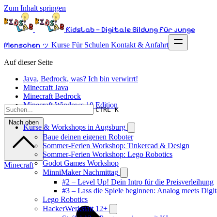
Zum Inhalt springen
KidsLab – Digitale Bildung für junge
Menschen ッ
Kurse
Für Schulen
Kontakt & Anfahrt
Auf dieser Seite
Java, Bedrock, was? Ich bin verwirrt!
Minecraft Java
Minecraft Bedrock
Minecraft Windows 10 Edition
CTRL K
Nach oben
Kurse & Workshops in Augsburg
Baue deinen eigenen Roboter
Sommer-Ferien Workshop: Tinkercad & Design
Sommer-Ferien Workshop: Lego Robotics
Godot Games Workshop
Minecraft
MinniMaker Nachmittag
#2 – Level Up! Dein Intro für die Preisverleihung
#3 – Lass die Spiele beginnen: Analog meets Digit
Lego Robotics
HackerWerkstatt 12+