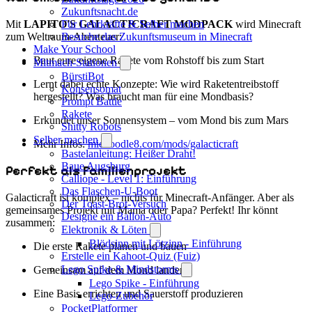
Zukunftsnacht.de
Mit
LAPITO'S GALACTICRAFT MODPACK
wird Minecraft
Für Lehrkräfte & Selber machen
zum Weltraum-Abenteuer:
Besuche das Zukunftsmuseum in Minecraft
Make Your School
Baut eure eigene Rakete vom Rohstoff bis zum Start
Mitmach-Stationen
BürstiBot
Lernt dabei echte Konzepte: Wie wird Raketentreibstoff
Konsensomat
hergestellt? Was braucht man für eine Mondbasis?
Prompt Battle
Rakete
Erkundet unser Sonnensystem – vom Mond bis zum Mars
Shitty Robots
Selber machen
Mehr Infos:
micdoodle8.com/mods/galacticraft
Bastelanleitung: Heißer Draht!
Baue Augsburg
Perfekt als Familienprojekt
Calliope - Level 1: Einführung
Das Flaschen-U-Boot
Galacticraft ist komplex – nichts für Minecraft-Anfänger. Aber als
Der Toast-Brot-Versuch
gemeinsames Projekt mit Mama oder Papa? Perfekt! Ihr könnt
Designe ein Ballon-Auto
zusammen:
Elektronik & Löten
Blödsinn mit Lötzinn - Einführung
Die erste Rakete planen und bauen
Erstelle ein Kahoot-Quiz (Fuiz)
Lego Spike & Mindstorms
Gemeinsam auf dem Mond landen
Lego Spike - Einführung
Eine Basis errichten und Sauerstoff produzieren
Lego-Zubehör
PocketPlatformer