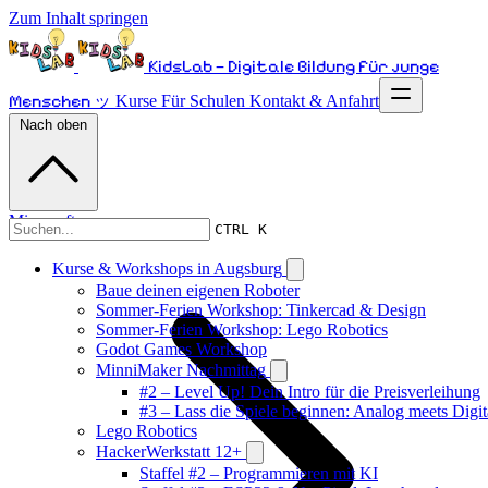
Zum Inhalt springen
KidsLab – Digitale Bildung für junge
Menschen ッ
Kurse
Für Schulen
Kontakt & Anfahrt
Nach oben
Minecraft
CTRL K
Kurse & Workshops in Augsburg
Baue deinen eigenen Roboter
Sommer-Ferien Workshop: Tinkercad & Design
Sommer-Ferien Workshop: Lego Robotics
Godot Games Workshop
MinniMaker Nachmittag
#2 – Level Up! Dein Intro für die Preisverleihung
#3 – Lass die Spiele beginnen: Analog meets Digit
Lego Robotics
HackerWerkstatt 12+
Staffel #2 – Programmieren mit KI