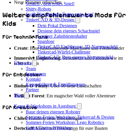
Neue Planeten erforschen
Scratch - dein erstes Spiel!
Shitty-Robots
Weitere empfehlenswerte Mods für
Swift Playgrounds: Deine erste App!
TinkerCAD & 3D-Design
Kids
Dein Pokal Designen
Designe dein eigenes Schachspiel
Für Technik-Fans
Lustiger Zahnbürstenhalter
Spardose
TinkerCAD Einführung: 3D-Namensschild
Create
: Baut funktionierende Maschinen und Förderbänder
Tinkercad-Würfel-Challenge
TinkerCAD: Dein eigenes Namensschild
Immersive Engineering
: Stromnetze und Fabriken wie im
Über uns
echten Leben
Team
Impressum
Für Entdecker
Kontakt
Kursgebühren & Ermäßigungen
Biomes O' Plenty
: Über 90 neue Landschaften
Partner
Blog
Twilight Forest
: Ein magischer Wald voller Abenteuer
Kurse & Workshops in Augsburg
Für Kreative
Baue deinen eigenen Roboter
Sommer-Ferien Workshop: Tinkercad & Design
Chisel
: Hunderte neue Blockdesigns
Sommer-Ferien Workshop: Lego Robotics
Godot Games Workshop
Decocraft
: Möbel und Dekoration für eure Bauten