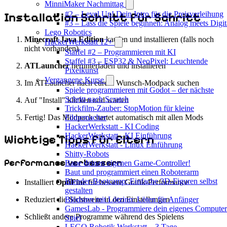
MinniMaker Nachmittag
#2 – Level Up! Dein Intro für die Preisverleihung
Installation Schritt für Schritt
#3 – Lass die Spiele beginnen: Analog meets Digit
Lego Robotics
Minecraft Java Edition
kaufen und installieren (falls noch
HackerWerkstatt 12+
nicht vorhanden)
Staffel #2 – Programmieren mit KI
Staffel #3 – ESP32 & NeoPixel: Leuchtende
ATLauncher
herunterladen und installieren
Pixelkunst
Vergangene Kurse
Im ATLauncher nach eurem Wunsch-Modpack suchen
Spiele programmieren mit Godot – der nächste
Schritt nach Scratch
Auf "Install" klicken und warten
Trickfilm-Zauber: StopMotion für kleine
Filmemacher
Fertig! Das Modpack startet automatisch mit allen Mods
HackerWerkstatt - KI Coding
HackerWerkstatt - KI Einführung
Wichtige Tipps für Eltern
HackerWerkstatt - Linux Einführung
Shitty-Robots
Performance verbessern
Baue deinen eigenen Game-Controller!
Baut und programmiert einen Roboterarm
Blender-Bootcamp: Einfache 3D-Figuren selbst
Installiert
OptiFine
für bessere Grafik-Performance
gestalten
Reduziert die Sichtweite in den Einstellungen
Blödsinn mit Lötzinn: Löten für Anfänger
GamesLab - Programmiere dein eigenes Computer
Schließt andere Programme während des Spielens
Spiel
LEGO Robotik Werkstatt – 3 Tage