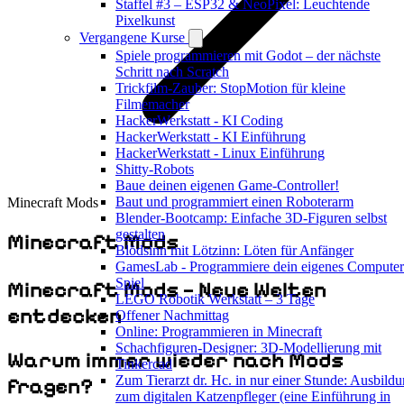
Staffel #3 – ESP32 & NeoPixel: Leuchtende
Pixelkunst
Vergangene Kurse
Spiele programmieren mit Godot – der nächste
Schritt nach Scratch
Trickfilm-Zauber: StopMotion für kleine
Filmemacher
HackerWerkstatt - KI Coding
HackerWerkstatt - KI Einführung
HackerWerkstatt - Linux Einführung
Shitty-Robots
Baue deinen eigenen Game-Controller!
Baut und programmiert einen Roboterarm
Minecraft Mods
Blender-Bootcamp: Einfache 3D-Figuren selbst
gestalten
Minecraft Mods
Blödsinn mit Lötzinn: Löten für Anfänger
GamesLab - Programmiere dein eigenes Computer
Spiel
Minecraft Mods – Neue Welten
LEGO Robotik Werkstatt – 3 Tage
entdecken
Offener Nachmittag
Online: Programmieren in Minecraft
Schachfiguren-Designer: 3D-Modellierung mit
Warum immer wieder nach Mods
Tinkercad
Zum Tierarzt dr. Hc. in nur einer Stunde: Ausbild
fragen?
zum digitalen Katzenpfleger (eine Einführung in