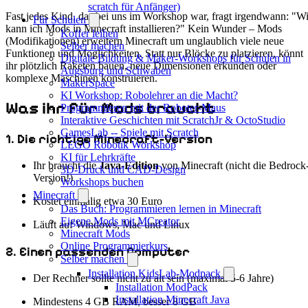
scratch für Anfänger)
Fast jedes Kind, das bei uns im Workshop war, fragt irgendwann: "W
Für Schulen
kann ich Mods in Minecraft installieren?" Kein Wunder – Mods
Koffer leihen
(Modifikationen) erweitern Minecraft um unglaublich viele neue
Selber machen
Funktionen und Möglichkeiten. Statt nur Blöcke zu platzieren, könnt
Digitale Bildung & Maker-Workshops für Schulen in
ihr plötzlich Raketen bauen, neue Dimensionen erkunden oder
Augsburg und Schwaben
komplexe Maschinen konstruieren.
MakerSpace
KI Workshop: Robolehrer an die Macht?
Was ihr für Mods braucht
Programmieren mit der Roboter-Maus
Interaktive Geschichten mit ScratchJr & OctoStudio
GamesLab -- Spiele mit Scratch
1. Die richtige Minecraft-Version
LEGO Robotik Workshop
KI für Lehrkräfte
Ihr braucht die
Java-Edition
von Minecraft (nicht die Bedrock
3D-Druck und CAD-Design
Version!)
Workshops buchen
Minecraft
Kostet einmalig etwa 30 Euro
Das Buch: Programmieren lernen in Minecraft
Eigene Mods mit MCreator
Läuft auf Windows, Mac und Linux
Minecraft Mods
Online Programmierkurs
2. Einen passenden Computer
Selber machen
Installation KidsLab-Modpack
Der Rechner sollte nicht zu alt sein (maximal 5-6 Jahre)
Installation ModPack
Installation Minecraft Java
Mindestens 4 GB RAM, besser 8 GB