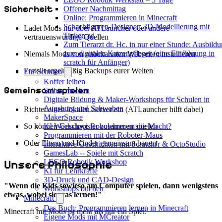
Sicherheit
Offener Nachmittag
Online: Programmieren in Minecraft
Schachfiguren-Designer: 3D-Modellierung mit
Ladet Mods nur über ATLauncher oder andere
Tinkercad
vertrauenswürdige Quellen
Zum Tierarzt dr. Hc. in nur einer Stunde: Ausbild
zum digitalen Katzenpfleger (eine Einführung in
Niemals Mods von unbekannten Webseiten installieren
scratch für Anfänger)
Erstellt regelmäßig Backups eurer Welten
Für Schulen
Koffer leihen
Gemeinsam spielen
Selber machen
Digitale Bildung & Maker-Workshops für Schulen in
Augsburg und Schwaben
Richtet einen lokalen Server ein (ATLauncher hilft dabei)
MakerSpace
So können Geschwister zusammen spielen
KI Workshop: Robolehrer an die Macht?
Programmieren mit der Roboter-Maus
Oder Eltern und Kinder gemeinsam bauen
Interaktive Geschichten mit ScratchJr & OctoStudio
GamesLab -- Spiele mit Scratch
Unsere Philosophie
LEGO Robotik Workshop
KI für Lehrkräfte
3D-Druck und CAD-Design
"Wenn die Kids sowieso am Computer spielen, dann wenigstens
Workshops buchen
etwas, wobei sie was lernen!"
Minecraft
Das Buch: Programmieren lernen in Minecraft
Minecraft mit Mods ist mehr als nur ein Spiel:
Eigene Mods mit MCreator