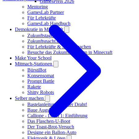
GamesPreis 2026
Mentoring
GamesLab Partner
Für Lehrkräfte
GamesLab Handbuch
Demokratie in Minecraft
Zukunftstage 2026
Zukunftsnacht.de
Für Lehrkräfte & Selber machen
Besuche das Zukunftsmuseum in Minecraft
Make Your School
Mitmach-Stationen
BürstiBot
Konsensomat
Prompt Battle
Rakete
Shitty Robots
Selber machen
Bastelanleitung: Heißer Draht!
Baue Augsburg
Calliope - Level 1: Einführung
Das Flaschen-U-Boot
Der Toast-Brot-Versuch
Designe ein Ballon-Auto
Elektronik & Löten