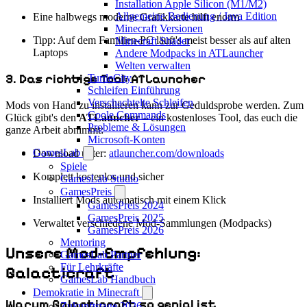
Installation Apple Silicon (M1/M2)
Allgemeine Bedienung / Java Edition
Eine halbwegs moderne Grafikkarte hilft enorm
Minecraft Versionen
Tipp: Auf dem Familien-PC läuft's meist besser als auf alten
Minecraft Shader
Laptops
Andere Modpacks in ATLauncher
Welten verwalten
3. Das richtige Tool: ATLauncher
TurtleCity
Schleifen Einführung
Verschachtelte Schleifen
Mods von Hand zu installieren kann zur Geduldsprobe werden. Zum
Coole Commands
Glück gibt's den
ATLauncher
– ein kostenloses Tool, das euch die
Probleme & Lösungen
ganze Arbeit abnimmt:
Microsoft-Konten
GamesLab
Download unter:
atlauncher.com/downloads
Spiele
Komplett kostenlos und sicher
GamesLab Studio
GamesPreis
Installiert Mods automatisch mit einem Klick
GamesPreis 2024
GamesPreis 2025
Verwaltet verschiedene Mod-Sammlungen (Modpacks)
GamesPreis 2026
Mentoring
Unsere Mod-Empfehlung:
GamesLab Partner
Für Lehrkräfte
Galacticraft
GamesLab Handbuch
Demokratie in Minecraft
Warum Galacticraft so genial ist
Zukunftstage 2026