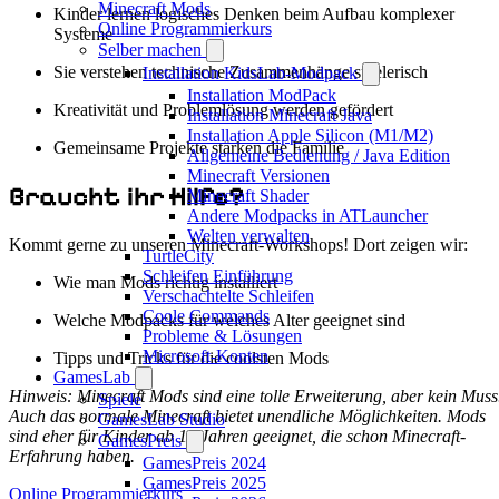
Minecraft Mods
Kinder lernen logisches Denken beim Aufbau komplexer
Online Programmierkurs
Systeme
Selber machen
Sie verstehen technische Zusammenhänge spielerisch
Installation KidsLab-Modpack
Installation ModPack
Kreativität und Problemlösung werden gefördert
Installation Minecraft Java
Installation Apple Silicon (M1/M2)
Gemeinsame Projekte stärken die Familie
Allgemeine Bedienung / Java Edition
Minecraft Versionen
Braucht ihr Hilfe?
Minecraft Shader
Andere Modpacks in ATLauncher
Welten verwalten
Kommt gerne zu unseren Minecraft-Workshops! Dort zeigen wir:
TurtleCity
Schleifen Einführung
Wie man Mods richtig installiert
Verschachtelte Schleifen
Coole Commands
Welche Modpacks für welches Alter geeignet sind
Probleme & Lösungen
Microsoft-Konten
Tipps und Tricks für die coolsten Mods
GamesLab
Hinweis: Minecraft Mods sind eine tolle Erweiterung, aber kein Muss
Spiele
Auch das normale Minecraft bietet unendliche Möglichkeiten. Mods
GamesLab Studio
sind eher für Kinder ab 10 Jahren geeignet, die schon Minecraft-
GamesPreis
Erfahrung haben.
GamesPreis 2024
GamesPreis 2025
Online Programmierkurs