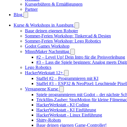
Kursgebühren & Ermäßigungen
Partner
Blog
Kurse & Workshops in Augsburg
Baue deinen eigenen Roboter
Sommer-Ferien Workshop: Tinkercad & Design
Sommer-Ferien Workshop: Lego Robotics
Godot Games Workshop
MinniMaker Nachmittag
#2 – Level Up! Dein Intro für die Preisverleihung
#3 – Lass die Spiele beginnen: Analog meets Digit
Lego Robotics
HackerWerkstatt 12+
Staffel #2 – Programmieren mit KI
Staffel #3 – ESP32 & NeoPixel: Leuchtende Pixel
Vergangene Kurse
Spiele programmieren mit Godot – der nächste Schr
Trickfilm-Zauber: StopMotion für kleine Filmema
HackerWerkstatt - KI Coding
HackerWerkstatt - KI Einführung
HackerWerkstatt - Linux Einführung
Shitty-Robots
Baue deinen eigenen Game-Controller!