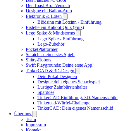
Das Flaschen-U-Boot
Der Toast-Brot-Versuch
Designe ein Ballon-Auto
Elektronik & Löten
Blödsinn mit Lötzinn - Einführung
Erstelle ein Kahoot-Quiz (Fuiz)
Lego Spike & Mindstorms
Lego Spike - Einführung
Lego-Zubehör
PocketPlatformer
Scratch - dein erstes Spiel!
Shitty-Robots
Swift Playgrounds: Deine erste App!
TinkerCAD & 3D-Design
Dein Pokal Designen
Designe dein eigenes Schachspiel
Lustiger Zahnbürstenhalter
Spardose
TinkerCAD Einführung: 3D-Namensschild
Tinkercad-Würfel-Challenge
TinkerCAD: Dein eigenes Namensschild
Über uns
Team
Impressum
Kontakt