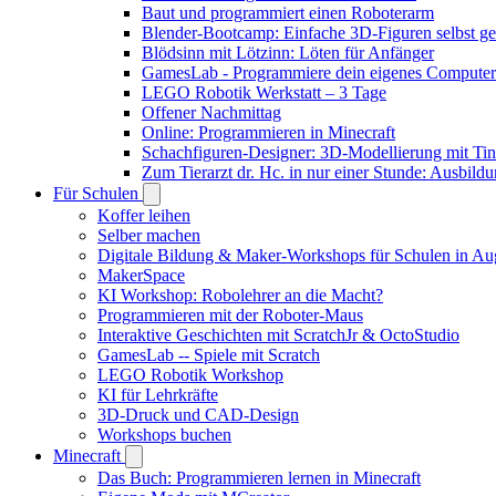
Baut und programmiert einen Roboterarm
Blender-Bootcamp: Einfache 3D-Figuren selbst ges
Blödsinn mit Lötzinn: Löten für Anfänger
GamesLab - Programmiere dein eigenes Computer
LEGO Robotik Werkstatt – 3 Tage
Offener Nachmittag
Online: Programmieren in Minecraft
Schachfiguren-Designer: 3D-Modellierung mit Ti
Zum Tierarzt dr. Hc. in nur einer Stunde: Ausbild
Für Schulen
Koffer leihen
Selber machen
Digitale Bildung & Maker-Workshops für Schulen in A
MakerSpace
KI Workshop: Robolehrer an die Macht?
Programmieren mit der Roboter-Maus
Interaktive Geschichten mit ScratchJr & OctoStudio
GamesLab -- Spiele mit Scratch
LEGO Robotik Workshop
KI für Lehrkräfte
3D-Druck und CAD-Design
Workshops buchen
Minecraft
Das Buch: Programmieren lernen in Minecraft