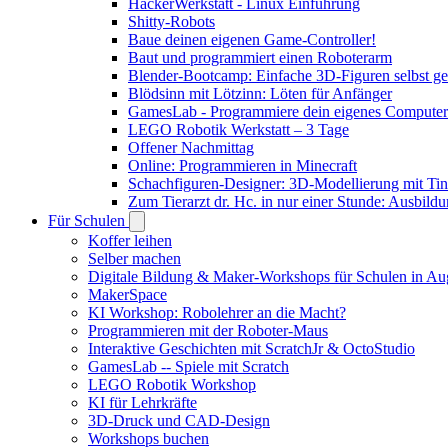
HackerWerkstatt - Linux Einführung
Shitty-Robots
Baue deinen eigenen Game-Controller!
Baut und programmiert einen Roboterarm
Blender-Bootcamp: Einfache 3D-Figuren selbst ges
Blödsinn mit Lötzinn: Löten für Anfänger
GamesLab - Programmiere dein eigenes Computer
LEGO Robotik Werkstatt – 3 Tage
Offener Nachmittag
Online: Programmieren in Minecraft
Schachfiguren-Designer: 3D-Modellierung mit Ti
Zum Tierarzt dr. Hc. in nur einer Stunde: Ausbild
Für Schulen
Koffer leihen
Selber machen
Digitale Bildung & Maker-Workshops für Schulen in A
MakerSpace
KI Workshop: Robolehrer an die Macht?
Programmieren mit der Roboter-Maus
Interaktive Geschichten mit ScratchJr & OctoStudio
GamesLab -- Spiele mit Scratch
LEGO Robotik Workshop
KI für Lehrkräfte
3D-Druck und CAD-Design
Workshops buchen