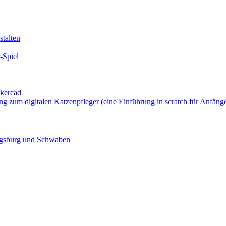
talten
-Spiel
nkercad
ung zum digitalen Katzenpfleger (eine Einführung in scratch für Anfäng
ugsburg und Schwaben