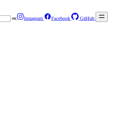
Instagram
Facebook
GitHub
⌘
K