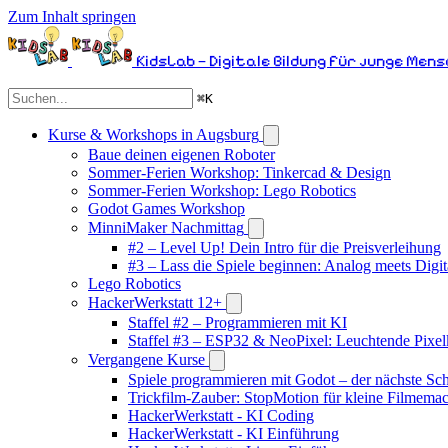
Zum Inhalt springen
KidsLab – Digitale Bildung für junge Men
⌘
K
Kurse & Workshops in Augsburg
Baue deinen eigenen Roboter
Sommer-Ferien Workshop: Tinkercad & Design
Sommer-Ferien Workshop: Lego Robotics
Godot Games Workshop
MinniMaker Nachmittag
#2 – Level Up! Dein Intro für die Preisverleihung
#3 – Lass die Spiele beginnen: Analog meets Digit
Lego Robotics
HackerWerkstatt 12+
Staffel #2 – Programmieren mit KI
Staffel #3 – ESP32 & NeoPixel: Leuchtende Pixel
Vergangene Kurse
Spiele programmieren mit Godot – der nächste Schr
Trickfilm-Zauber: StopMotion für kleine Filmema
HackerWerkstatt - KI Coding
HackerWerkstatt - KI Einführung