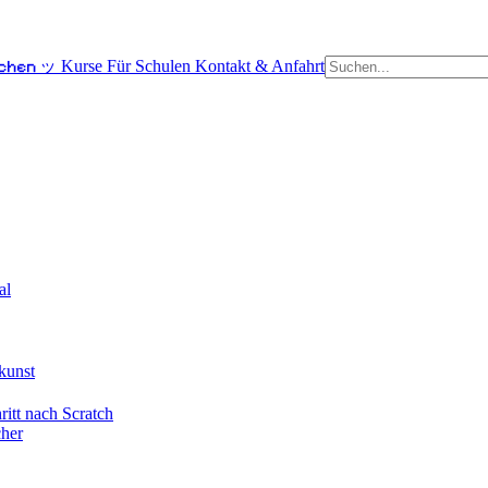
schen ッ
Kurse
Für Schulen
Kontakt & Anfahrt
al
kunst
itt nach Scratch
cher