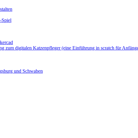
talten
-Spiel
nkercad
ung zum digitalen Katzenpfleger (eine Einführung in scratch für Anfäng
ugsburg und Schwaben