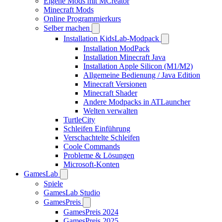
Eigene Mods mit MCreator
Minecraft Mods
Online Programmierkurs
Selber machen
Installation KidsLab-Modpack
Installation ModPack
Installation Minecraft Java
Installation Apple Silicon (M1/M2)
Allgemeine Bedienung / Java Edition
Minecraft Versionen
Minecraft Shader
Andere Modpacks in ATLauncher
Welten verwalten
TurtleCity
Schleifen Einführung
Verschachtelte Schleifen
Coole Commands
Probleme & Lösungen
Microsoft-Konten
GamesLab
Spiele
GamesLab Studio
GamesPreis
GamesPreis 2024
GamesPreis 2025