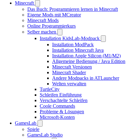
Minecraft
Das Buch: Programmieren lernen in Minecraft
Eigene Mods mit MCreator
Minecraft Mods
Online Programmierkurs
Selber machen
Installation KidsLab-Modpack
Installation ModPack
Installation Minecraft Java
Installation Apple Silicon (M1/M2)
Allgemeine Bedienung / Java Edition
Minecraft Versionen
Minecraft Shader
Andere Modpacks in ATLauncher
Welten verwalten
TurtleCity
Schleifen Einführung
Verschachtelte Schleifen
Coole Commands
Probleme & Lösungen
Microsoft-Konten
GamesLab
Spiele
GamesLab Studio