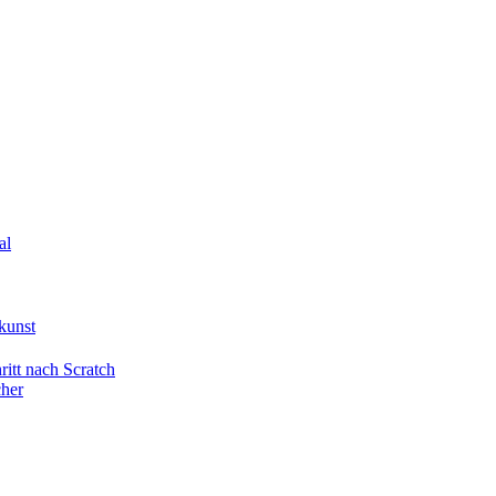
al
kunst
itt nach Scratch
cher