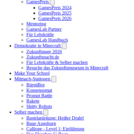
GamesPreis
GamesPreis 2024
GamesPreis 2025
GamesPreis 2026
Mentoring
GamesLab Partner
Für Lehrkräfte
GamesLab Handbuch
Demokratie in Minecraft
Zukunftstage 2026
Zukunftsnacht.de
Für Lehrkräfte & Selber machen
Besuche das Zukunftsmuseum in Minecraft
Make Your School
Mitmach-Stationen
BürstiBot
Konsensomat
Prompt Battle
Rakete
Shitty Robots
Selber machen
Bastelanleitung: Heißer Draht!
Baue Augsburg
Calliope - Level 1: Einführung