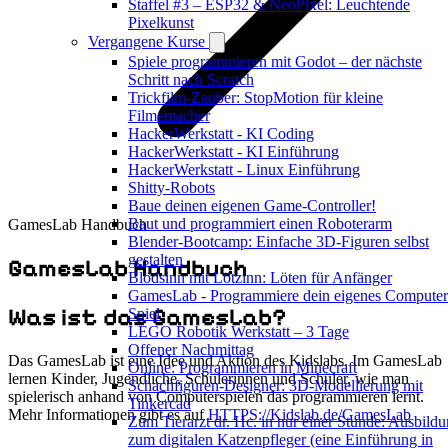
Staffel #3 – ESP32 & NeoPixel: Leuchtende
Pixelkunst
Vergangene Kurse
Spiele programmieren mit Godot – der nächste
Schritt nach Scratch
Trickfilm-Zauber: StopMotion für kleine
Filmemacher
HackerWerkstatt - KI Coding
HackerWerkstatt - KI Einführung
HackerWerkstatt - Linux Einführung
Shitty-Robots
Baue deinen eigenen Game-Controller!
Baut und programmiert einen Roboterarm
GamesLab Handbuch
Blender-Bootcamp: Einfache 3D-Figuren selbst
gestalten
GamesLab Handbuch
Blödsinn mit Lötzinn: Löten für Anfänger
GamesLab - Programmiere dein eigenes Computer
Was ist das GamesLab?
Spiel
LEGO Robotik Werkstatt – 3 Tage
Offener Nachmittag
Das GamesLab ist eine Idee und Aktion des Kidslabs. Im GamesLab
Online: Programmieren in Minecraft
lernen Kinder, Jugendliche, Schülerinnen und Schüler, wie man
Schachfiguren-Designer: 3D-Modellierung mit
spielerisch anhand von Computerspielen das programmieren lernt.
Tinkercad
Mehr Informationen gibt es auf
HTTPS://Kidslab.de/GamesLab
Zum Tierarzt dr. Hc. in nur einer Stunde: Ausbild
zum digitalen Katzenpfleger (eine Einführung in