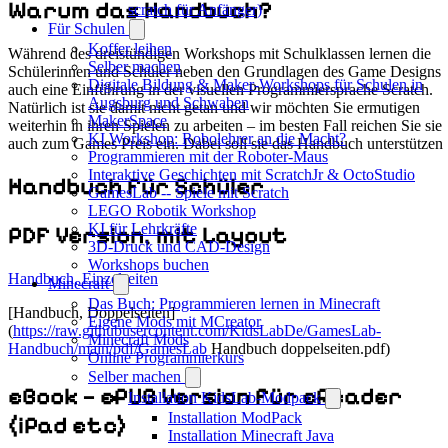
Warum das Handbuch?
scratch für Anfänger)
Für Schulen
Koffer leihen
Während des dreistündigen Workshops mit Schulklassen lernen die
Selber machen
Schülerinnen und Schüler neben den Grundlagen des Game Designs
Digitale Bildung & Maker-Workshops für Schulen in
auch eine Einführung in der visuellen Programmiersprache Scratch.
Augsburg und Schwaben
Natürlich ist sie damit nicht getan und wir möchten Sie ermutigen
MakerSpace
weiterhin in ihren Spielen zu arbeiten – im besten Fall reichen Sie sie
KI Workshop: Robolehrer an die Macht?
auch zum Games Preis ein. Dabei soll sie das Handbuch unterstützen
Programmieren mit der Roboter-Maus
Interaktive Geschichten mit ScratchJr & OctoStudio
Handbuch für Schüler
GamesLab -- Spiele mit Scratch
LEGO Robotik Workshop
KI für Lehrkräfte
PDF Version, mit Layout
3D-Druck und CAD-Design
Workshops buchen
Handbuch, Einzelseiten
Minecraft
Das Buch: Programmieren lernen in Minecraft
[Handbuch, Doppelseiten]
Eigene Mods mit MCreator
(
https://raw.githubusercontent.com/KidsLabDe/GamesLab-
Minecraft Mods
Handbuch/main/pdf/GamesLab
Handbuch doppelseiten.pdf)
Online Programmierkurs
Selber machen
eBook – ePUB Version für eReader
Installation KidsLab-Modpack
Installation ModPack
(iPad etc)
Installation Minecraft Java