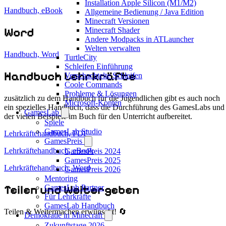
Installation Apple Silicon (M1/M2)
Handbuch, eBook
Allgemeine Bedienung / Java Edition
Minecraft Versionen
Word
Minecraft Shader
Andere Modpacks in ATLauncher
Welten verwalten
Handbuch, Word
TurtleCity
Schleifen Einführung
Handbuch Lehrkräfte
Verschachtelte Schleifen
Coole Commands
Probleme & Lösungen
zusätzlich zu dem Handbuch für die Jugendlichen gibt es auch noch
Microsoft-Konten
ein spezielles Handbuch, dass die Durchführung des GamesLabs und
GamesLab
der vielen Beispiele im Buch für den Unterricht aufbereitet.
Spiele
GamesLab Studio
Lehrkräftehandbuch, PDF
GamesPreis
Lehrkräftehandbuch, eBook
GamesPreis 2024
GamesPreis 2025
Lehrkräftehandbuch, Word
GamesPreis 2026
Mentoring
Teilen und Weitergeben
GamesLab Partner
Für Lehrkräfte
GamesLab Handbuch
Teilen & Weitermachen erwünscht! 🔄
Demokratie in Minecraft
Zukunftstage 2026