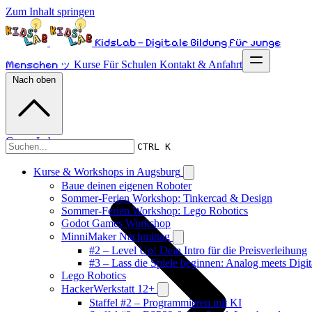
Zum Inhalt springen
KidsLab – Digitale Bildung für junge
Menschen ッ
Kurse
Für Schulen
Kontakt & Anfahrt
Nach oben
GamesLab
CTRL K
Kurse & Workshops in Augsburg
Baue deinen eigenen Roboter
Sommer-Ferien Workshop: Tinkercad & Design
Sommer-Ferien Workshop: Lego Robotics
Godot Games Workshop
MinniMaker Nachmittag
#2 – Level Up! Dein Intro für die Preisverleihung
#3 – Lass die Spiele beginnen: Analog meets Digit
Lego Robotics
HackerWerkstatt 12+
Staffel #2 – Programmieren mit KI