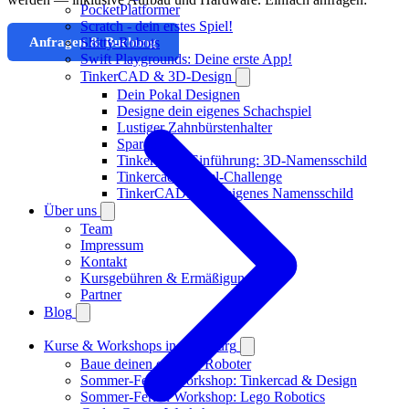
PocketPlatformer
Scratch - dein erstes Spiel!
Anfragen & Buchung
Shitty-Robots
Swift Playgrounds: Deine erste App!
TinkerCAD & 3D-Design
Dein Pokal Designen
Designe dein eigenes Schachspiel
Lustiger Zahnbürstenhalter
Spardose
TinkerCAD Einführung: 3D-Namensschild
Tinkercad-Würfel-Challenge
TinkerCAD: Dein eigenes Namensschild
Über uns
Team
Impressum
Kontakt
Kursgebühren & Ermäßigungen
Partner
Blog
Kurse & Workshops in Augsburg
Baue deinen eigenen Roboter
Sommer-Ferien Workshop: Tinkercad & Design
Sommer-Ferien Workshop: Lego Robotics