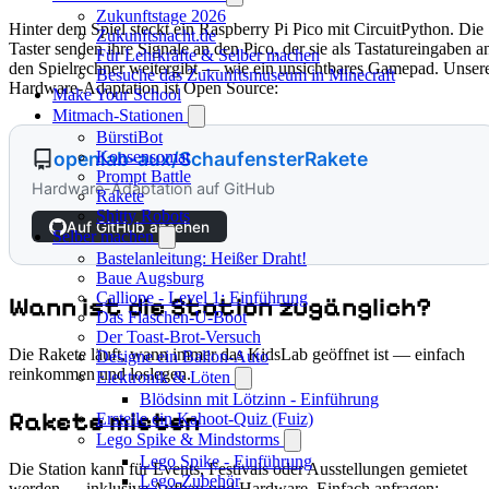
Zukunftstage 2026
Hinter dem Spiel steckt ein Raspberry Pi Pico mit CircuitPython. Die
Zukunftsnacht.de
Taster senden ihre Signale an den Pico, der sie als Tastatureingaben a
Für Lehrkräfte & Selber machen
den Spielrechner weitergibt — wie ein unsichtbares Gamepad. Unser
Besuche das Zukunftsmuseum in Minecraft
Hardware-Adaptation ist Open Source:
Make Your School
Mitmach-Stationen
BürstiBot
Konsensomat
openlab-aux/SchaufensterRakete
Prompt Battle
Hardware-Adaptation auf GitHub
Rakete
Shitty Robots
Auf GitHub ansehen
Selber machen
Bastelanleitung: Heißer Draht!
Baue Augsburg
Calliope - Level 1: Einführung
Wann ist die Station zugänglich?
Das Flaschen-U-Boot
Der Toast-Brot-Versuch
Die Rakete läuft, wann immer das KidsLab geöffnet ist — einfach
Designe ein Ballon-Auto
reinkommen und loslegen.
Elektronik & Löten
Blödsinn mit Lötzinn - Einführung
Rakete mieten
Erstelle ein Kahoot-Quiz (Fuiz)
Lego Spike & Mindstorms
Lego Spike - Einführung
Die Station kann für Events, Festivals oder Ausstellungen gemietet
Lego-Zubehör
werden — inklusive Aufbau und Hardware. Einfach anfragen: