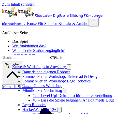
Zum Inhalt springen
KidsLab – Digitale Bildung für junge
Menschen ッ
Kurse
Für Schulen
Kontakt & Anfahrt
Auf dieser Seite
Das Spiel
Wie funktioniert das?
Wann ist die Station zugänglich?
Rakete mieten
CTRL K
Nach oben
Kurse & Workshops in Augsburg
Baue deinen eigenen Roboter
Sommer-Ferien Workshop: Tinkercad & Design
Sommer-Ferien Workshop: Lego Robotics
Godot Games Workshop
Mitmach-Stationen
MinniMaker Nachmittag
#2 – Level Up! Dein Intro für die Preisverleihung
#3 – Lass die Spiele beginnen: Analog meets Digit
Lego Robotics
HackerWerkstatt 12+