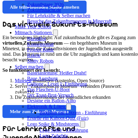
Zukunftstage 2026
Alle teilnehmenden Städte ansehen
Zukunftsnacht.de
Für Lehrkräfte & Selber machen
Besuche das Zukunftsmuseum in Minecraft
Das virtuelle Zukunfts-Museum
Make Your School
Mitmach-Stationen
Ein besonderes Highlight: Auf zukunftsnacht.de gibt es Zugang zum
BürstiBot
virtuellen Zukunfts-Museum
— ein begehbares Museum in
Konsensomat
Minetest, in dem die Zukunftsvisionen der Jugendlichen ausgestellt
Prompt Battle
sind. Das Museum ist rund um die Uhr zugänglich und kann kostenlo
Rakete
besucht werden.
Shitty Robots
Selber machen
So funktioniert der Besuch:
Bastelanleitung: Heißer Draht!
Baue Augsburg
Minetest
installieren (kostenlos, Open Source)
Calliope - Level 1: Einführung
Server “Zukunftsnacht Museum” verbinden (Passwort:
Das Flaschen-U-Boot
)
zukunft
Der Toast-Brot-Versuch
Die Zukunftsvisionen der Jugendlichen erkunden
Designe ein Ballon-Auto
Elektronik & Löten
Mehr zum Zukunfts-Museum
Blödsinn mit Lötzinn - Einführung
Erstelle ein Kahoot-Quiz (Fuiz)
Lego Spike & Mindstorms
Für Lehrkräfte und
Lego Spike - Einführung
Jugendarbeiter:innen
Lego-Zubehör