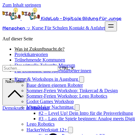
Zum Inhalt springen
KidsLab – Digitale Bildung für junge
Menschen ッ
Kurse
Für Schulen
Kontakt & Anfahrt
Auf dieser Seite
Was ist Zukunftsnacht.de?
Projektkategorien
Teilnehmende Kommunen
Das virtuelle Zukunfts-Museum
CTRL K
Für Lehrkräfte und Jugendarbeiter:innen
Kurse & Workshops in Augsburg
Nach oben
Baue deinen eigenen Roboter
Sommer-Ferien Workshop: Tinkercad & Design
Sommer-Ferien Workshop: Lego Robotics
Godot Games Workshop
MinniMaker Nachmittag
Demokratie in Minecraft
#2 – Level Up! Dein Intro für die Preisverleihung
#3 – Lass die Spiele beginnen: Analog meets Digit
Lego Robotics
HackerWerkstatt 12+