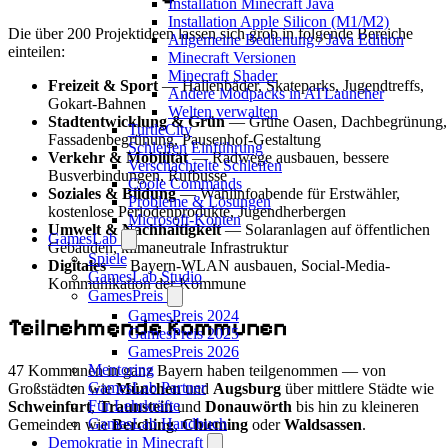
Installation Minecraft Java
Installation Apple Silicon (M1/M2)
Die über 200 Projektideen lassen sich grob in folgende Bereiche
Allgemeine Bedienung / Java Edition
einteilen:
Minecraft Versionen
Minecraft Shader
Freizeit & Sport
— Hallenbäder, Skateparks, Jugendtreffs,
Andere Modpacks in ATLauncher
Gokart-Bahnen
Welten verwalten
Stadtentwicklung & Grün
— Grüne Oasen, Dachbegrünung,
TurtleCity
Fassadenbegrünung, Pausenhof-Gestaltung
Schleifen Einführung
Verkehr & Mobilität
— Radwege ausbauen, bessere
Verschachtelte Schleifen
Busverbindungen, Rufbusse
Coole Commands
Soziales & Bildung
— Wahlinfoabende für Erstwähler,
Probleme & Lösungen
kostenlose Periodenprodukte, Jugendherbergen
Microsoft-Konten
Umwelt & Nachhaltigkeit
— Solaranlagen auf öffentlichen
GamesLab
Gebäuden, klimaneutrale Infrastruktur
Spiele
Digitales
— Bayern-WLAN ausbauen, Social-Media-
GamesLab Studio
Kommunikation der Kommune
GamesPreis
GamesPreis 2024
Teilnehmende Kommunen
GamesPreis 2025
GamesPreis 2026
Mentoring
47 Kommunen in ganz Bayern haben teilgenommen — von
GamesLab Partner
Großstädten wie
München
und
Augsburg
über mittlere Städte wie
Für Lehrkräfte
Schweinfurt
,
Traunstein
und
Donauwörth
bis hin zu kleineren
GamesLab Handbuch
Gemeinden wie
Berching
,
Chieming
oder
Waldsassen
.
Demokratie in Minecraft