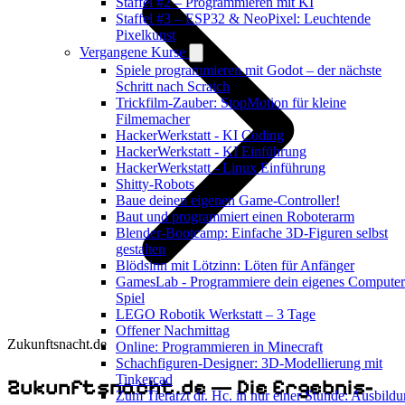
Staffel #2 – Programmieren mit KI
Staffel #3 – ESP32 & NeoPixel: Leuchtende
Pixelkunst
Vergangene Kurse
Spiele programmieren mit Godot – der nächste
Schritt nach Scratch
Trickfilm-Zauber: StopMotion für kleine
Filmemacher
HackerWerkstatt - KI Coding
HackerWerkstatt - KI Einführung
HackerWerkstatt - Linux Einführung
Shitty-Robots
Baue deinen eigenen Game-Controller!
Baut und programmiert einen Roboterarm
Blender-Bootcamp: Einfache 3D-Figuren selbst
gestalten
Blödsinn mit Lötzinn: Löten für Anfänger
GamesLab - Programmiere dein eigenes Computer
Spiel
LEGO Robotik Werkstatt – 3 Tage
Offener Nachmittag
Zukunftsnacht.de
Online: Programmieren in Minecraft
Schachfiguren-Designer: 3D-Modellierung mit
Tinkercad
Zukunftsnacht.de — Die Ergebnis-
Zum Tierarzt dr. Hc. in nur einer Stunde: Ausbild