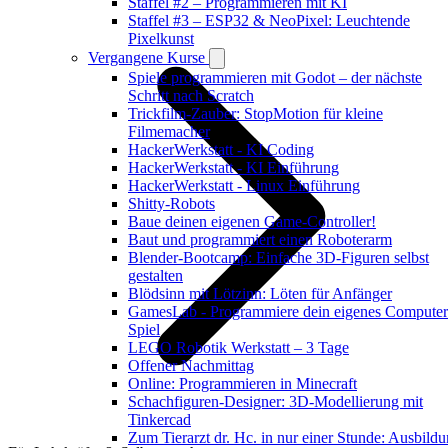
Staffel #2 – Programmieren mit KI
Staffel #3 – ESP32 & NeoPixel: Leuchtende
Pixelkunst
Vergangene Kurse
Spiele programmieren mit Godot – der nächste
Schritt nach Scratch
Trickfilm-Zauber: StopMotion für kleine
Filmemacher
HackerWerkstatt - KI Coding
HackerWerkstatt - KI Einführung
HackerWerkstatt - Linux Einführung
Shitty-Robots
Baue deinen eigenen Game-Controller!
Baut und programmiert einen Roboterarm
Blender-Bootcamp: Einfache 3D-Figuren selbst
gestalten
Blödsinn mit Lötzinn: Löten für Anfänger
GamesLab - Programmiere dein eigenes Computer
Spiel
LEGO Robotik Werkstatt – 3 Tage
Offener Nachmittag
Online: Programmieren in Minecraft
Schachfiguren-Designer: 3D-Modellierung mit
Tinkercad
Zum Tierarzt dr. Hc. in nur einer Stunde: Ausbild