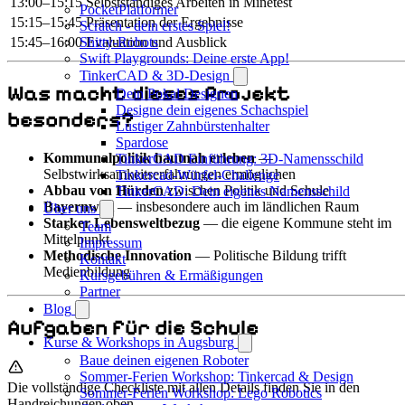
13:00–15:15
Selbstständiges Arbeiten in Minetest
PocketPlatformer
15:15–15:45
Präsentation der Ergebnisse
Scratch - dein erstes Spiel!
15:45–16:00
Evaluation und Ausblick
Shitty-Robots
Swift Playgrounds: Deine erste App!
TinkerCAD & 3D-Design
Was macht dieses Projekt
Dein Pokal Designen
Designe dein eigenes Schachspiel
besonders?
Lustiger Zahnbürstenhalter
Spardose
Kommunalpolitik hautnah erleben
—
TinkerCAD Einführung: 3D-Namensschild
Selbstwirksamkeitserfahrungen ermöglichen
Tinkercad-Würfel-Challenge
Abbau von Hürden
zwischen Politik und Schule
TinkerCAD: Dein eigenes Namensschild
Bayernweit
— insbesondere auch im ländlichen Raum
Über uns
Starker Lebensweltbezug
— die eigene Kommune steht im
Team
Mittelpunkt
Impressum
Methodische Innovation
— Politische Bildung trifft
Kontakt
Medienbildung
Kursgebühren & Ermäßigungen
Partner
Blog
Aufgaben für die Schule
Kurse & Workshops in Augsburg
Baue deinen eigenen Roboter
Sommer-Ferien Workshop: Tinkercad & Design
Die vollständige Checkliste mit allen Details finden Sie in den
Sommer-Ferien Workshop: Lego Robotics
Handreichungen oben.