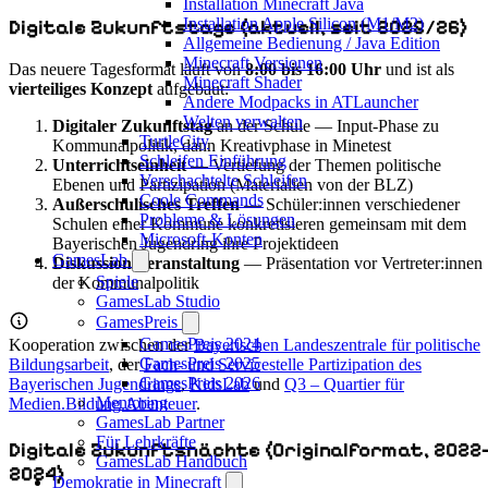
Installation Minecraft Java
Installation Apple Silicon (M1/M2)
Digitale Zukunftstage (aktuell, seit 2025/26)
Allgemeine Bedienung / Java Edition
Minecraft Versionen
Das neuere Tagesformat läuft von
8:00 bis 16:00 Uhr
und ist als
Minecraft Shader
vierteiliges Konzept
aufgebaut:
Andere Modpacks in ATLauncher
Welten verwalten
Digitaler Zukunftstag
an der Schule — Input-Phase zu
TurtleCity
Kommunalpolitik, dann Kreativphase in Minetest
Schleifen Einführung
Unterrichtseinheit
— Vertiefung der Themen politische
Verschachtelte Schleifen
Ebenen und Partizipation (Materialien von der BLZ)
Coole Commands
Außerschulisches Treffen
— Schüler:innen verschiedener
Probleme & Lösungen
Schulen einer Kommune konkretisieren gemeinsam mit dem
Microsoft-Konten
Bayerischen Jugendring ihre Projektideen
GamesLab
Diskussionsveranstaltung
— Präsentation vor Vertreter:innen
Spiele
der Kommunalpolitik
GamesLab Studio
GamesPreis
GamesPreis 2024
Kooperation zwischen der
Bayerischen Landeszentrale für politische
GamesPreis 2025
Bildungsarbeit
, der
Fach- und Servicestelle Partizipation des
GamesPreis 2026
Bayerischen Jugendrings
,
KidsLab
und
Q3 – Quartier für
Mentoring
Medien.Bildung.Abenteuer
.
GamesLab Partner
Für Lehrkräfte
Digitale Zukunftsnächte (Originalformat, 2022
GamesLab Handbuch
2024)
Demokratie in Minecraft