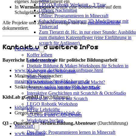
eigenes Jugendparlament ein
LEGO Robotik Werkstatt – 3 Tage
In
Wurmannsquick
wurde eine Boulderwand auf dem
Offener Nachmittag
Schulgelände gebaut
Online: Programmieren in Minecraft
Schachfiguren-Designer: 3D-Modellierung mit
Alle Projekte und Zukunftsverträge sind auf
zukunftsnacht.de
Tinkercad
dokumentiert.
Zum Tierarzt dr. Hc. in nur einer Stunde: Ausbild
zum digitalen Katzenpfleger (eine Einführung in
scratch für Anfänger)
Kontakt und weitere Infos
Für Schulen
Koffer leihen
Bayerische Landeszentrale für politische Bildungsarbeit
Selber machen
Digitale Bildung & Maker-Workshops für Schulen in
www.blz.bayern.de/digitale-zukunftstage.html
Augsburg und Schwaben
Maximilian Nominacher:
MakerSpace
maximilian.nominacher@blz.bayern.de
KI Workshop: Robolehrer an die Macht?
Saskia Jouaux:
saskia.jouaux@blz.bayern.de
Programmieren mit der Roboter-Maus
Interaktive Geschichten mit ScratchJr & OctoStudio
KidsLab gGmbH
(Durchführung)
GamesLab -- Spiele mit Scratch
LEGO Robotik Workshop
kidslab.de
KI für Lehrkräfte
Gregor Walter:
gregor@kidslab.de
3D-Druck und CAD-Design
Workshops buchen
Q3 – Quartier für Medien.Bildung.Abenteuer
(Durchführung)
Minecraft
Das Buch: Programmieren lernen in Minecraft
www.qdrei.info