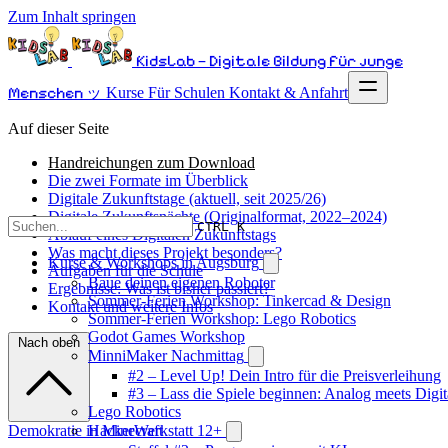
Zum Inhalt springen
KidsLab – Digitale Bildung für junge
Menschen ッ
Kurse
Für Schulen
Kontakt & Anfahrt
Auf dieser Seite
Handreichungen zum Download
Die zwei Formate im Überblick
Digitale Zukunftstage (aktuell, seit 2025/26)
Digitale Zukunftsnächte (Originalformat, 2022–2024)
CTRL K
Ablauf eines Digitalen Zukunftstags
Was macht dieses Projekt besonders?
Kurse & Workshops in Augsburg
Aufgaben für die Schule
Baue deinen eigenen Roboter
Ergebnisse: Was ist bisher passiert?
Sommer-Ferien Workshop: Tinkercad & Design
Kontakt und weitere Infos
Sommer-Ferien Workshop: Lego Robotics
Godot Games Workshop
Nach oben
MinniMaker Nachmittag
#2 – Level Up! Dein Intro für die Preisverleihung
#3 – Lass die Spiele beginnen: Analog meets Digit
Lego Robotics
Demokratie in Minecraft
HackerWerkstatt 12+