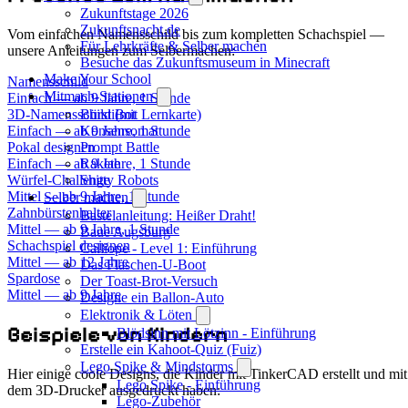
Zukunftstage 2026
Zukunftsnacht.de
Vom einfachen Namensschild bis zum kompletten Schachspiel —
Für Lehrkräfte & Selber machen
unsere Anleitungen zum Selbermachen:
Besuche das Zukunftsmuseum in Minecraft
Make Your School
Namensschild
Mitmach-Stationen
Einfach — ab 9 Jahre, 1 Stunde
3D-Namensschild (mit Lernkarte)
BürstiBot
Einfach — ab 9 Jahre, 1 Stunde
Konsensomat
Pokal designen
Prompt Battle
Einfach — ab 9 Jahre, 1 Stunde
Rakete
Würfel-Challenge
Shitty Robots
Mittel — ab 9 Jahre, 1 Stunde
Selber machen
Zahnbürstenhalter
Bastelanleitung: Heißer Draht!
Mittel — ab 9 Jahre, 1 Stunde
Baue Augsburg
Schachspiel designen
Calliope - Level 1: Einführung
Mittel — ab 12 Jahre
Das Flaschen-U-Boot
Spardose
Der Toast-Brot-Versuch
Mittel — ab 9 Jahre
Designe ein Ballon-Auto
Elektronik & Löten
Beispiele von Kindern
Blödsinn mit Lötzinn - Einführung
Erstelle ein Kahoot-Quiz (Fuiz)
Lego Spike & Mindstorms
Hier einige coole Designs, die Kinder mit TinkerCAD erstellt und mit
Lego Spike - Einführung
dem 3D-Drucker ausgedruckt haben:
Lego-Zubehör