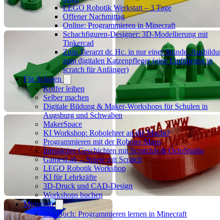
LEGO Robotik Werkstatt – 3 Tage
Offener Nachmittag
Online: Programmieren in Minecraft
Schachfiguren-Designer: 3D-Modellierung mit
Tinkercad
Zum Tierarzt dr. Hc. in nur einer Stunde: Ausbild
zum digitalen Katzenpfleger (eine Einführung in
scratch für Anfänger)
Für Schulen
Koffer leihen
Selber machen
Digitale Bildung & Maker-Workshops für Schulen in
Augsburg und Schwaben
MakerSpace
KI Workshop: Robolehrer an die Macht?
Programmieren mit der Roboter-Maus
Interaktive Geschichten mit ScratchJr & OctoStudio
GamesLab -- Spiele mit Scratch
LEGO Robotik Workshop
KI für Lehrkräfte
3D-Druck und CAD-Design
Workshops buchen
Minecraft
Das Buch: Programmieren lernen in Minecraft