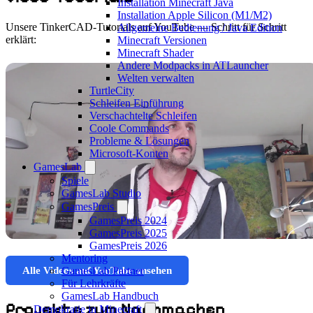
Installation Minecraft Java
Installation Apple Silicon (M1/M2)
Unsere TinkerCAD-Tutorials auf YouTube — Schritt für Schritt
Allgemeine Bedienung / Java Edition
erklärt:
Minecraft Versionen
Minecraft Shader
Andere Modpacks in ATLauncher
Welten verwalten
TurtleCity
Schleifen Einführung
Verschachtelte Schleifen
Coole Commands
Probleme & Lösungen
Microsoft-Konten
GamesLab
Spiele
GamesLab Studio
GamesPreis
GamesPreis 2024
GamesPreis 2025
GamesPreis 2026
Mentoring
Alle Videos auf YouTube ansehen
GamesLab Partner
Für Lehrkräfte
GamesLab Handbuch
Projekte zum Nachmachen
Demokratie in Minecraft