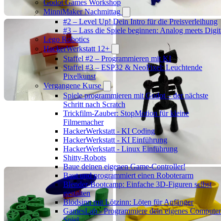
Godot Games Workshop
MinniMaker Nachmittag
#2 – Level Up! Dein Intro für die Preisverleihung
#3 – Lass die Spiele beginnen: Analog meets Digit
Lego Robotics
HackerWerkstatt 12+
Staffel #2 – Programmieren mit KI
Staffel #3 – ESP32 & NeoPixel: Leuchtende
Pixelkunst
Vergangene Kurse
Spiele programmieren mit Godot – der nächste
Schritt nach Scratch
Trickfilm-Zauber: StopMotion für kleine
Filmemacher
HackerWerkstatt - KI Coding
HackerWerkstatt - KI Einführung
HackerWerkstatt - Linux Einführung
Shitty-Robots
Baue deinen eigenen Game-Controller!
Baut und programmiert einen Roboterarm
Blender-Bootcamp: Einfache 3D-Figuren selbst
gestalten
Blödsinn mit Lötzinn: Löten für Anfänger
GamesLab - Programmiere dein eigenes Computer
Spiel