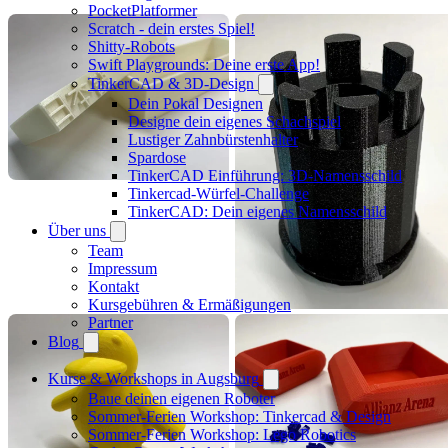
PocketPlatformer
Scratch - dein erstes Spiel!
Shitty-Robots
Swift Playgrounds: Deine erste App!
TinkerCAD & 3D-Design
Dein Pokal Designen
Designe dein eigenes Schachspiel
Lustiger Zahnbürstenhalter
Spardose
TinkerCAD Einführung: 3D-Namensschild
Tinkercad-Würfel-Challenge
TinkerCAD: Dein eigenes Namensschild
Über uns
Team
Impressum
Kontakt
Kursgebühren & Ermäßigungen
Partner
Blog
Kurse & Workshops in Augsburg
Baue deinen eigenen Roboter
Sommer-Ferien Workshop: Tinkercad & Design
Sommer-Ferien Workshop: Lego Robotics