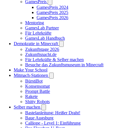
GamesPreis
GamesPreis 2024
GamesPreis 2025
GamesPreis 2026
Mentoring
GamesLab Partner
Für Lehrkräfte
GamesLab Handbuch
Demokratie in Minecraft
Zukunftstage 2026
Zukunftsnacht.de
Für Lehrkräfte & Selber machen
Besuche das Zukunftsmuseum in Minecraft
Make Your School
Mitmach-Stationen
BürstiBot
Konsensomat
Prompt Battle
Rakete
Shitty Robots
Selber machen
Bastelanleitung: Heißer Draht!
Baue Augsburg
Calliope - Level 1: Einführung