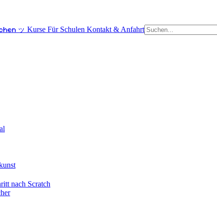
schen ッ
Kurse
Für Schulen
Kontakt & Anfahrt
al
kunst
itt nach Scratch
cher