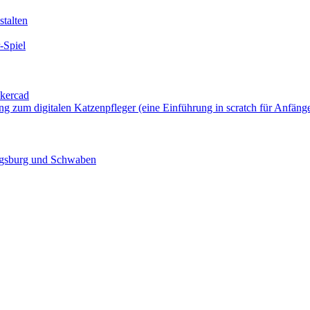
talten
-Spiel
nkercad
ung zum digitalen Katzenpfleger (eine Einführung in scratch für Anfäng
ugsburg und Schwaben