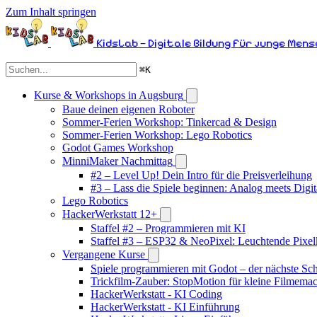
Zum Inhalt springen
KidsLab – Digitale Bildung für junge Men
⌘
K
Kurse & Workshops in Augsburg
Baue deinen eigenen Roboter
Sommer-Ferien Workshop: Tinkercad & Design
Sommer-Ferien Workshop: Lego Robotics
Godot Games Workshop
MinniMaker Nachmittag
#2 – Level Up! Dein Intro für die Preisverleihung
#3 – Lass die Spiele beginnen: Analog meets Digit
Lego Robotics
HackerWerkstatt 12+
Staffel #2 – Programmieren mit KI
Staffel #3 – ESP32 & NeoPixel: Leuchtende Pixel
Vergangene Kurse
Spiele programmieren mit Godot – der nächste Schr
Trickfilm-Zauber: StopMotion für kleine Filmema
HackerWerkstatt - KI Coding
HackerWerkstatt - KI Einführung