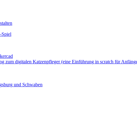
talten
-Spiel
nkercad
ung zum digitalen Katzenpfleger (eine Einführung in scratch für Anfäng
ugsburg und Schwaben