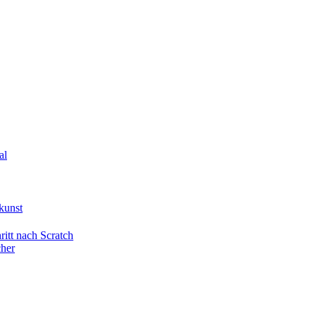
al
kunst
itt nach Scratch
cher