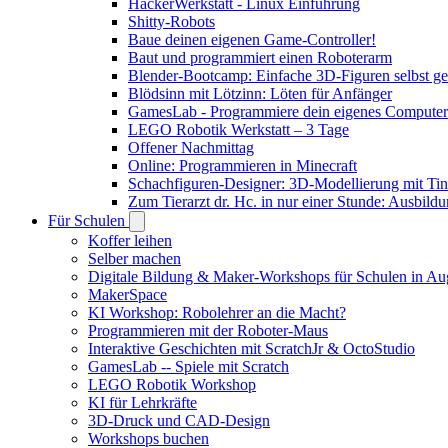
HackerWerkstatt - Linux Einführung
Shitty-Robots
Baue deinen eigenen Game-Controller!
Baut und programmiert einen Roboterarm
Blender-Bootcamp: Einfache 3D-Figuren selbst ges
Blödsinn mit Lötzinn: Löten für Anfänger
GamesLab - Programmiere dein eigenes Computer
LEGO Robotik Werkstatt – 3 Tage
Offener Nachmittag
Online: Programmieren in Minecraft
Schachfiguren-Designer: 3D-Modellierung mit Ti
Zum Tierarzt dr. Hc. in nur einer Stunde: Ausbild
Für Schulen
Koffer leihen
Selber machen
Digitale Bildung & Maker-Workshops für Schulen in A
MakerSpace
KI Workshop: Robolehrer an die Macht?
Programmieren mit der Roboter-Maus
Interaktive Geschichten mit ScratchJr & OctoStudio
GamesLab -- Spiele mit Scratch
LEGO Robotik Workshop
KI für Lehrkräfte
3D-Druck und CAD-Design
Workshops buchen