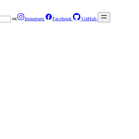
Instagram
Facebook
GitHub
⌘
K