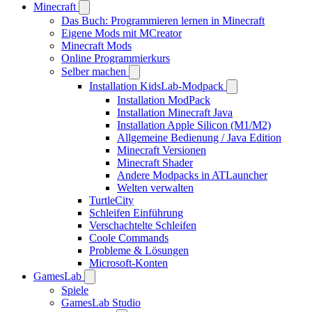
Minecraft
Das Buch: Programmieren lernen in Minecraft
Eigene Mods mit MCreator
Minecraft Mods
Online Programmierkurs
Selber machen
Installation KidsLab-Modpack
Installation ModPack
Installation Minecraft Java
Installation Apple Silicon (M1/M2)
Allgemeine Bedienung / Java Edition
Minecraft Versionen
Minecraft Shader
Andere Modpacks in ATLauncher
Welten verwalten
TurtleCity
Schleifen Einführung
Verschachtelte Schleifen
Coole Commands
Probleme & Lösungen
Microsoft-Konten
GamesLab
Spiele
GamesLab Studio