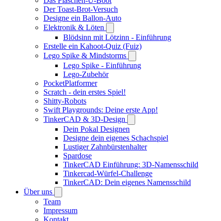
Das Flaschen-U-Boot
Der Toast-Brot-Versuch
Designe ein Ballon-Auto
Elektronik & Löten
Blödsinn mit Lötzinn - Einführung
Erstelle ein Kahoot-Quiz (Fuiz)
Lego Spike & Mindstorms
Lego Spike - Einführung
Lego-Zubehör
PocketPlatformer
Scratch - dein erstes Spiel!
Shitty-Robots
Swift Playgrounds: Deine erste App!
TinkerCAD & 3D-Design
Dein Pokal Designen
Designe dein eigenes Schachspiel
Lustiger Zahnbürstenhalter
Spardose
TinkerCAD Einführung: 3D-Namensschild
Tinkercad-Würfel-Challenge
TinkerCAD: Dein eigenes Namensschild
Über uns
Team
Impressum
Kontakt