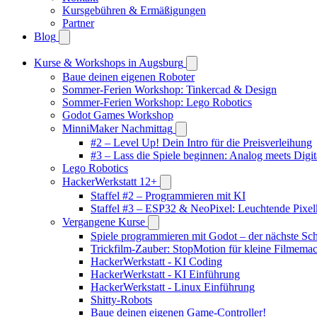
Kursgebühren & Ermäßigungen
Partner
Blog
Kurse & Workshops in Augsburg
Baue deinen eigenen Roboter
Sommer-Ferien Workshop: Tinkercad & Design
Sommer-Ferien Workshop: Lego Robotics
Godot Games Workshop
MinniMaker Nachmittag
#2 – Level Up! Dein Intro für die Preisverleihung
#3 – Lass die Spiele beginnen: Analog meets Digit
Lego Robotics
HackerWerkstatt 12+
Staffel #2 – Programmieren mit KI
Staffel #3 – ESP32 & NeoPixel: Leuchtende Pixel
Vergangene Kurse
Spiele programmieren mit Godot – der nächste Schr
Trickfilm-Zauber: StopMotion für kleine Filmema
HackerWerkstatt - KI Coding
HackerWerkstatt - KI Einführung
HackerWerkstatt - Linux Einführung
Shitty-Robots
Baue deinen eigenen Game-Controller!