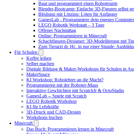
Baut und programmiert einen Roboterarm
Blender-Bootcamp: Einfache 3D-Figuren selbst ges
Blödsinn mit Lötzinn: Löten für Anfänger
GamesLab - Programmiere dein eigenes Computer
LEGO Robotik Werkstatt – 3 Tage
Offener Nachmittag
Online: Programmieren in Minecraft
Schachfiguren-Designer: 3D-Modellierung mit Ti
Zum Tierarzt dr. Hc. in nur einer Stunde: Ausbild
Für Schulen
Koffer leihen
Selber machen
Digitale Bildung & Maker-Workshops für Schulen in A
MakerSpace
KI Workshop: Robolehrer an die Macht?
Programmieren mit der Roboter-Maus
Interaktive Geschichten mit ScratchJr & OctoStudio
GamesLab -- Spiele mit Scratch
LEGO Robotik Workshop
KI für Lehrkräfte
3D-Druck und CAD-Design
Workshops buchen
Minecraft
Das Buch: Programmieren lernen in Minecraft