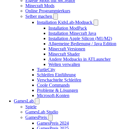
Eigene Mods mit MCreator
Minecraft Mods
Online Programmierkurs
Selber machen
Installation KidsLab-Modpack
Installation ModPack
Installation Minecraft Java
Installation Apple Silicon (M1/M2)
Allgemeine Bedienung / Java Edition
Minecraft Versionen
Minecraft Shader
Andere Modpacks in ATLauncher
Welten verwalten
TurtleCity
Schleifen Einführung
Verschachtelte Schleifen
Coole Commands
Probleme & Lösungen
Microsoft-Konten
GamesLab
Spiele
GamesLab Studio
GamesPreis
GamesPreis 2024
GamesPreis 2025